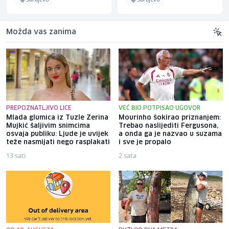
Možda vas zanima
PREPOZNATLJIVO LICE
VEĆ BIO POTPISAO UGOVOR
Mlada glumica iz Tuzle Zerina
Mourinho šokirao priznanjem:
Mujkić šaljivim snimcima
Trebao naslijediti Fergusona,
osvaja publiku: Ljude je uvijek
a onda ga je nazvao u suzama
teže nasmijati nego rasplakati
i sve je propalo
13 sati
2 sata