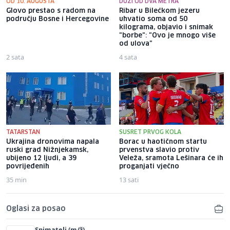
OD 10. AUGUSTA
DUŽI OD DVA METRA
Glovo prestao s radom na
Ribar u Bilećkom jezeru
području Bosne i Hercegovine
uhvatio soma od 50
kilograma, objavio i snimak
"borbe": "Ovo je mnogo više
od ulova"
2 sata
4 sata
TATARSTAN
SUSRET PRVOG KOLA
Ukrajina dronovima napala
Borac u haotičnom startu
ruski grad Nižnjekamsk,
prvenstva slavio protiv
ubijeno 12 ljudi, a 39
Veleža, sramota Lešinara će ih
povrijeđenih
proganjati vječno
35 min
13 sati
Oglasi za posao
Snimatelj (m/ž)