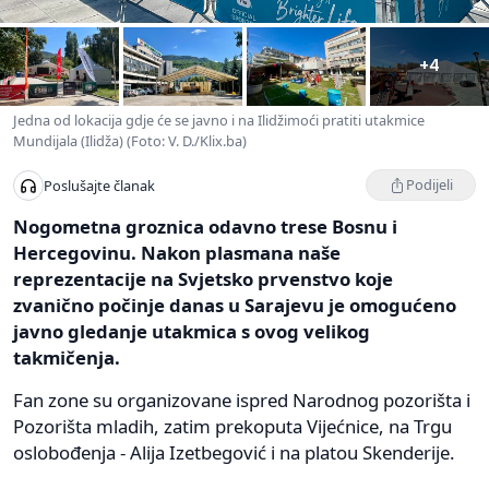
+4
Jedna od lokacija gdje će se javno i na Ilidžimoći pratiti utakmice
Mundijala (Ilidža) (Foto: V. D./Klix.ba)
Podijeli
Poslušajte članak
Nogometna groznica odavno trese Bosnu i
Hercegovinu. Nakon plasmana naše
reprezentacije na Svjetsko prvenstvo koje
zvanično počinje danas u Sarajevu je omogućeno
javno gledanje utakmica s ovog velikog
takmičenja.
Fan zone su organizovane ispred Narodnog pozorišta i
Pozorišta mladih, zatim prekoputa Vijećnice, na Trgu
oslobođenja - Alija Izetbegović i na platou Skenderije.