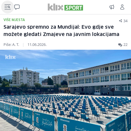
34
VIŠE MJESTA
Sarajevo spremno za Mundijal: Evo gdje sve
možete gledati Zmajeve na javnim lokacijama
Piše: A. T.
|
11.06.2026.
22