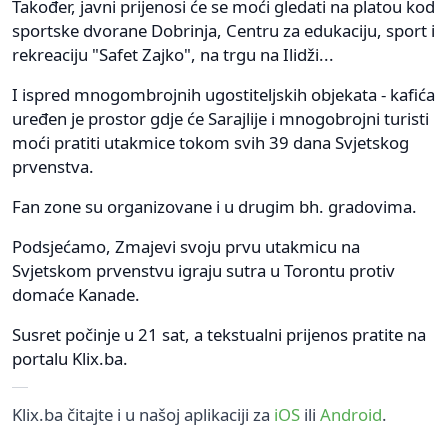
Također, javni prijenosi će se moći gledati na platou kod
sportske dvorane Dobrinja, Centru za edukaciju, sport i
rekreaciju "Safet Zajko", na trgu na Ilidži...
I ispred mnogombrojnih ugostiteljskih objekata - kafića
uređen je prostor gdje će Sarajlije i mnogobrojni turisti
moći pratiti utakmice tokom svih 39 dana Svjetskog
prvenstva.
Fan zone su organizovane i u drugim bh. gradovima.
Podsjećamo, Zmajevi svoju prvu utakmicu na
Svjetskom prvenstvu igraju sutra u Torontu protiv
domaće Kanade.
Susret počinje u 21 sat, a tekstualni prijenos pratite na
portalu Klix.ba.
Klix.ba čitajte i u našoj aplikaciji za
iOS
ili
Android
.