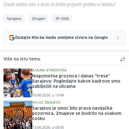
Znate nešto više o temi ili želite prijaviti grešku u tekstu?
Sarajevo
Zmajevi
SP 2026
Dodajte Klix.ba među omiljene izvore na Googlu
Više na istu temu
SJAJNA ATMOSFERA
Nogometna groznica i danas "trese"
Sarajevo: Pogledajte kakve kadrove smo
zabilježili na ulicama
18.06.2026. u 13:46
SVI UZ ZMAJEVE
Sarajevo je sinoć bilo prava navijačka
pozornica, Zmajeve se bodrilo na svakom
ćošku
13.06.2026. u 08:45