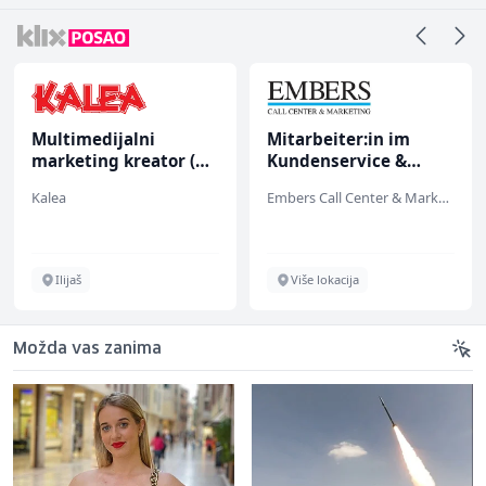
Multimedijalni
Mitarbeiter:in im
marketing kreator (m/
Kundenservice &
ž)
Support (m/w/d)
Kalea
Embers Call Center & Marketing
Ilijaš
Više lokacija
Možda vas zanima