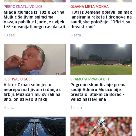
PREPOZNATLJIVO LICE
GLAVNA META MOKHA
Mlada glumica iz Tuzle Zerina
Huti iz Jemena objavili snimak
Mujkić šaljivim snimcima
lansiranja raketa i dronova na
osvaja publiku: Ljude je uvijek
saudijske položaje: "Oficiri su
teže nasmijati nego rasplakati
devastirani"
13 sati
3 sata
FESTIVAL U GUČI
SRAMOTA PRVAKA BIH
Viktor Orban snimljen u
Pogrdno skandiranje prema
neprepoznatljivom izdanju u
sudiji Admiru Musiću nije
Srbiji: Muzičari mu svirali na
prestalo, utakmica Borac -
uho, on uživao u rakiji
Velež nastavljena
4 sata
14 sati