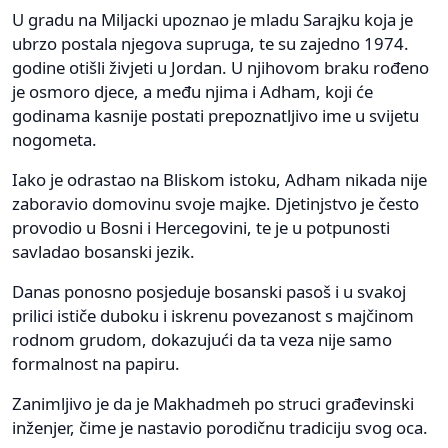
U gradu na Miljacki upoznao je mladu Sarajku koja je
ubrzo postala njegova supruga, te su zajedno 1974.
godine otišli živjeti u Jordan. U njihovom braku rođeno
je osmoro djece, a među njima i Adham, koji će
godinama kasnije postati prepoznatljivo ime u svijetu
nogometa.
Iako je odrastao na Bliskom istoku, Adham nikada nije
zaboravio domovinu svoje majke. Djetinjstvo je često
provodio u Bosni i Hercegovini, te je u potpunosti
savladao bosanski jezik.
Danas ponosno posjeduje bosanski pasoš i u svakoj
prilici ističe duboku i iskrenu povezanost s majčinom
rodnom grudom, dokazujući da ta veza nije samo
formalnost na papiru.
Zanimljivo je da je Makhadmeh po struci građevinski
inženjer, čime je nastavio porodičnu tradiciju svog oca.