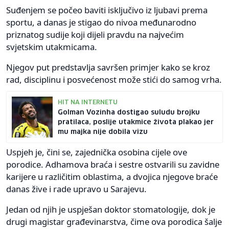
Suđenjem se počeo baviti isključivo iz ljubavi prema
sportu, a danas je stigao do nivoa međunarodno
priznatog sudije koji dijeli pravdu na najvećim
svjetskim utakmicama.
Njegov put predstavlja savršen primjer kako se kroz
rad, disciplinu i posvećenost može stići do samog vrha.
HIT NA INTERNETU
Golman Vozinha dostigao suludu brojku
pratilaca, poslije utakmice života plakao jer
mu majka nije dobila vizu
Uspjeh je, čini se, zajednička osobina cijele ove
porodice. Adhamova braća i sestre ostvarili su zavidne
karijere u različitim oblastima, a dvojica njegove braće
danas žive i rade upravo u Sarajevu.
Jedan od njih je uspješan doktor stomatologije, dok je
drugi magistar građevinarstva, čime ova porodica šalje