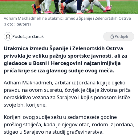
Adham Makhadmeh na utakmici između Španije i Zelenortskih Ostrva
(Foto: Reuters)
Podijeli
Poslušajte članak
Utakmica između Španije i Zelenortskih Ostrva
privukla je veliku pažnju sportske javnosti, ali za
gledaoce u Bosni i Hercegovini najzanimljivija
priča krije se iza glavnog sudije ovog meča.
Adham Makhadmeh, arbitar iz Jordana koji je dijelio
pravdu na ovom susretu, čovjek je čija je životna priča
neraskidivo vezana za Sarajevo i koji s ponosom ističe
svoje bh. korijene.
Korijeni ovog sudije sežu u sedamdesete godine
prošlog stoljeća, kada je njegov otac, rodom iz Jordana,
stigao u Sarajevo na studij građevinarstva.