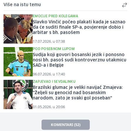
Više na istu temu
EMOCIJE PRED KOLEGAMA
Slavko Vinčić počeo plakati kada je saznao
da će suditi finale SP-a, povjerenje dobio i
arbitar s bh. pasošem
17.07.2026. u 07:38
POD POSEBNOM LUPOM
Sudija koji govori bosanski jezik i ponosno
nosi bh. pasoš sudi kontroverznu utakmicu
SAD-a i Belgije
06.07.2026. u 17:40
ZAPJEVAO I SEVDALINKU
Brazilski glumac je veliki navijač Zmajeva:
"Željeli su genocid nad bosanskim
narodom, zato je svaki gol poseban"
01.05.2026. u 20:06
KOMENTARI (52)