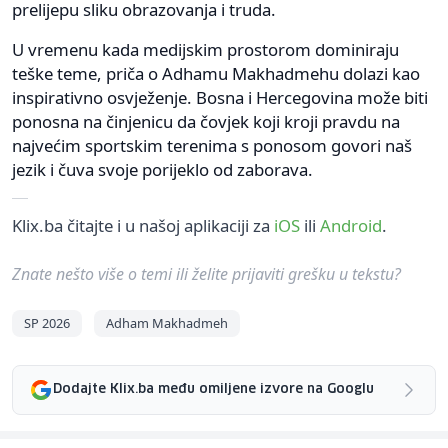
prelijepu sliku obrazovanja i truda.
U vremenu kada medijskim prostorom dominiraju
teške teme, priča o Adhamu Makhadmehu dolazi kao
inspirativno osvježenje. Bosna i Hercegovina može biti
ponosna na činjenicu da čovjek koji kroji pravdu na
najvećim sportskim terenima s ponosom govori naš
jezik i čuva svoje porijeklo od zaborava.
Klix.ba čitajte i u našoj aplikaciji za
iOS
ili
Android
.
Znate nešto više o temi ili želite prijaviti grešku u tekstu?
SP 2026
Adham Makhadmeh
Dodajte Klix.ba među omiljene izvore na Googlu