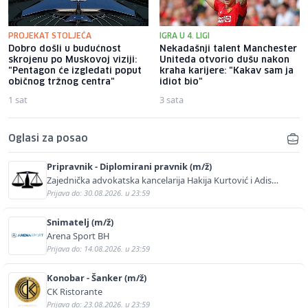
PROJEKAT STOLJEĆA
IGRA U 4. LIGI
Dobro došli u budućnost
Nekadašnji talent Manchester
skrojenu po Muskovoj viziji:
Uniteda otvorio dušu nakon
"Pentagon će izgledati poput
kraha karijere: "Kakav sam ja
običnog tržnog centra"
idiot bio"
1 sat
3 sata
Oglasi za posao
Pripravnik - Diplomirani pravnik (m/ž)
Zajednička advokatska kancelarija Hakija Kurtović i Adis
Kurtović
Prijava do: 30.08.2026. u 23:59
Snimatelj (m/ž)
Arena Sport BH
Prijava do: 14.08.2026. u 23:59
Konobar - Šanker (m/ž)
CK Ristorante
Prijava do: 23.08.2026. u 23:59