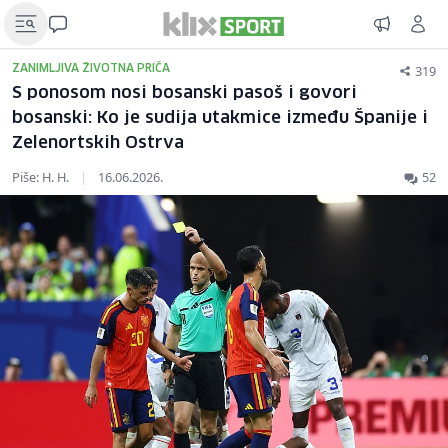
319
ZANIMLJIVA ŽIVOTNA PRIČA
S ponosom nosi bosanski pasoš i govori
bosanski: Ko je sudija utakmice između Španije i
Zelenortskih Ostrva
Piše: H. H.
|
16.06.2026.
52