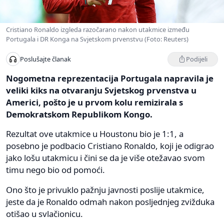
Cristiano Ronaldo izgleda razočarano nakon utakmice između
Portugala i DR Konga na Svjetskom prvenstvu (Foto: Reuters)
Podijeli
Poslušajte članak
Nogometna reprezentacija Portugala napravila je
veliki kiks na otvaranju Svjetskog prvenstva u
Americi, pošto je u prvom kolu remizirala s
Demokratskom Republikom Kongo.
Rezultat ove utakmice u Houstonu bio je 1:1, a
posebno je podbacio Cristiano Ronaldo, koji je odigrao
jako lošu utakmicu i čini se da je više otežavao svom
timu nego bio od pomoći.
Ono što je privuklo pažnju javnosti poslije utakmice,
jeste da je Ronaldo odmah nakon posljednjeg zvižduka
otišao u svlačionicu.