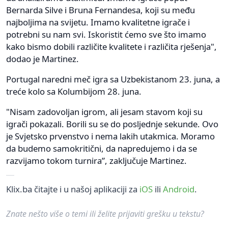
Bernarda Silve i Bruna Fernandesa, koji su među
najboljima na svijetu. Imamo kvalitetne igrače i
potrebni su nam svi. Iskoristit ćemo sve što imamo
kako bismo dobili različite kvalitete i različita rješenja",
dodao je Martinez.
Portugal naredni meč igra sa Uzbekistanom 23. juna, a
treće kolo sa Kolumbijom 28. juna.
"Nisam zadovoljan igrom, ali jesam stavom koji su
igrači pokazali. Borili su se do posljednje sekunde. Ovo
je Svjetsko prvenstvo i nema lakih utakmica. Moramo
da budemo samokritični, da napredujemo i da se
razvijamo tokom turnira”, zaključuje Martinez.
Klix.ba čitajte i u našoj aplikaciji za
iOS
ili
Android
.
Znate nešto više o temi ili želite prijaviti grešku u tekstu?