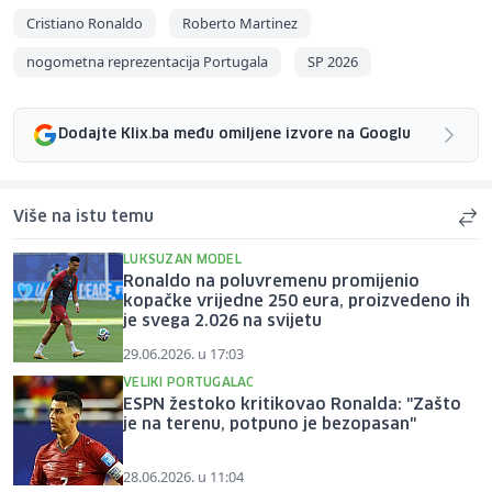
Cristiano Ronaldo
Roberto Martinez
nogometna reprezentacija Portugala
SP 2026
Dodajte Klix.ba među omiljene izvore na Googlu
Više na istu temu
LUKSUZAN MODEL
Ronaldo na poluvremenu promijenio
kopačke vrijedne 250 eura, proizvedeno ih
je svega 2.026 na svijetu
29.06.2026. u 17:03
VELIKI PORTUGALAC
ESPN žestoko kritikovao Ronalda: "Zašto
je na terenu, potpuno je bezopasan"
28.06.2026. u 11:04