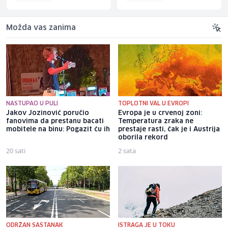
Možda vas zanima
NASTUPAO U PULI
TOPLOTNI VAL U EVROPI
Jakov Jozinović poručio
Evropa je u crvenoj zoni:
fanovima da prestanu bacati
Temperatura zraka ne
mobitele na binu: Pogazit ću ih
prestaje rasti, čak je i Austrija
oborila rekord
20 sati
2 sata
ODRŽAN SASTANAK
ISTRAGA JE U TOKU