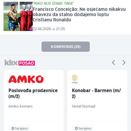
"NIKO NIJE IZNAD TIMA"
Francisco Conceição: Ne osjećamo nikakvu
obavezu da stalno dodajemo loptu
Cristianu Ronaldu
22.06.2026. u 21:35
KOMENTARI (29)
Poslovođa prodavnice
Konobar - Barmen (m/
(m/ž)
ž)
Amko komerc
Hotel Nomad
Sarajevo
Sarajevo