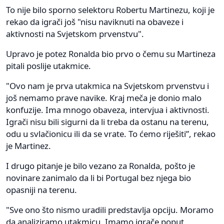
To nije bilo sporno selektoru Robertu Martinezu, koji je
rekao da igrači još "nisu naviknuti na obaveze i
aktivnosti na Svjetskom prvenstvu".
Upravo je potez Ronalda bio prvo o čemu su Martineza
pitali poslije utakmice.
"Ovo nam je prva utakmica na Svjetskom prvenstvu i
još nemamo prave navike. Kraj meča je donio malo
konfuzije. Ima mnogo obaveza, intervjua i aktivnosti.
Igrači nisu bili sigurni da li treba da ostanu na terenu,
odu u svlačionicu ili da se vrate. To ćemo riješiti”, rekao
je Martinez.
I drugo pitanje je bilo vezano za Ronalda, pošto je
novinare zanimalo da li bi Portugal bez njega bio
opasniji na terenu.
"Sve ono što nismo uradili predstavlja opciju. Moramo
da analiziramo utakmicu. Imamo igrače poput