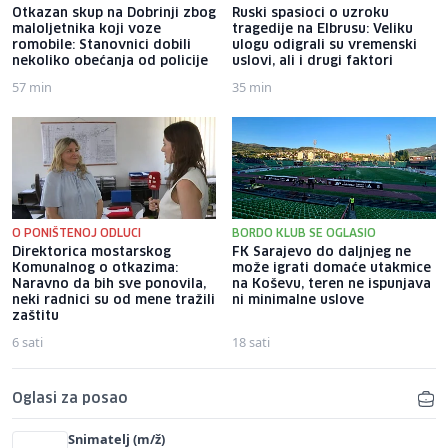
Otkazan skup na Dobrinji zbog
Ruski spasioci o uzroku
maloljetnika koji voze
tragedije na Elbrusu: Veliku
romobile: Stanovnici dobili
ulogu odigrali su vremenski
nekoliko obećanja od policije
uslovi, ali i drugi faktori
57 min
35 min
O PONIŠTENOJ ODLUCI
BORDO KLUB SE OGLASIO
Direktorica mostarskog
FK Sarajevo do daljnjeg ne
Komunalnog o otkazima:
može igrati domaće utakmice
Naravno da bih sve ponovila,
na Koševu, teren ne ispunjava
neki radnici su od mene tražili
ni minimalne uslove
zaštitu
6 sati
18 sati
Oglasi za posao
Snimatelj (m/ž)