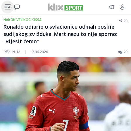
29
NAKON VELIKOG KIKSA
Ronaldo odjurio u svlačionicu odmah poslije
sudijskog zvižduka, Martinezu to nije sporno:
"Riješit ćemo"
Piše: N. M.
|
17.06.2026.
29