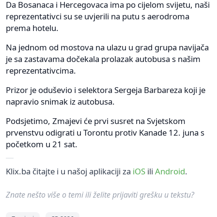
Da Bosanaca i Hercegovaca ima po cijelom svijetu, naši
reprezentativci su se uvjerili na putu s aerodroma
prema hotelu.
Na jednom od mostova na ulazu u grad grupa navijača
je sa zastavama dočekala prolazak autobusa s našim
reprezentativcima.
Prizor je oduševio i selektora Sergeja Barbareza koji je
napravio snimak iz autobusa.
Podsjetimo, Zmajevi će prvi susret na Svjetskom
prvenstvu odigrati u Torontu protiv Kanade 12. juna s
početkom u 21 sat.
Klix.ba čitajte i u našoj aplikaciji za
iOS
ili
Android
.
Znate nešto više o temi ili želite prijaviti grešku u tekstu?