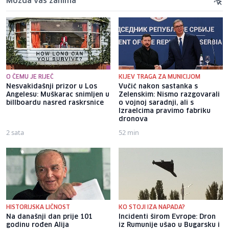
Možda vas zanima
O ČEMU JE RIJEČ
KIJEV TRAGA ZA MUNICIJOM
Nesvakidašnji prizor u Los
Vučić nakon sastanka s
Angelesu: Muškarac snimljen u
Zelenskim: Nismo razgovarali
billboardu nasred raskrsnice
o vojnoj saradnji, ali s
Izraelcima pravimo fabriku
dronova
2 sata
52 min
HISTORIJSKA LIČNOST
KO STOJI IZA NAPADA?
Na današnji dan prije 101
Incidenti širom Evrope: Dron
godinu rođen Alija
iz Rumunije ušao u Bugarsku i