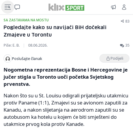
83
SA ZASTAVAMA NA MOSTU
Pogledajte kako su navijači BiH dočekali
Zmajeve u Torontu
Piše: E. B.
|
08.06.2026.
35
Podijeli
Poslušajte članak
Nogometna reprezentacija Bosne i Hercegovine je
jučer stigla u Toronto uoči početka Svjetskog
prvenstva.
Nakon što su u St. Louisu odigrali prijateljsku utakmicu
protiv Paname (1:1), Zmajevi su se avionom zaputili za
Kanadu, a nakon slijetanja na aerodrom zaputili su se
autobusom ka hotelu u kojem će biti smješteni do
utakmice prvog kola protiv Kanade.