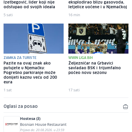
Izetbegović, lider koji nije
eksplodirao blizu gasovoda,
odstupao od svojih ideala
letjelice uočene i u Njemačkoj
5 sati
16 min
ZAMKA ZA TURISTE
WWIN LIGA BIH
Pazite na ovaj znak ako
Željezničar na Grbavici
putujete u Njemačku:
savladao BSK i trijumfalno
Pogrešno parkiranje može
počeo novu sezonu
donijeti kaznu veću od 200
eura
1 sat
17 sati
Oglasi za posao
Hostesa (ž)
Bosnian House Restaurant
Prijava do: 20.08.2026. u 23:59