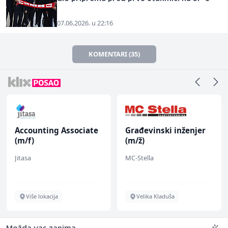
07.06.2026. u 22:16
KOMENTARI (35)
Accounting Associate
Građevinski inženjer
(m/f)
(m/ž)
Jitasa
MC-Stella
Više lokacija
Velika Kladuša