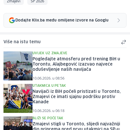
Zmajevi
SP 2026
Dodajte Klix.ba među omiljene izvore na Googlu
Više na istu temu
UVIJEK UZ ZMAJEVE
Pogledajte atmosferu pred trening BiH u
Torontu, Alajbegović izazvao najveće
oduševljenje naših navijača
10.06.2026. u 08:56
UTAKMICA U PETAK
Navijači iz BiH počeli pristizati u Toronto,
Zmajevi će imati sjajnu podršku protiv
Kanade
10.06.2026. u 06:18
BLIŽI SE POČETAK
Zmajevi stigli u Toronto, slijedi najvažniji
dio priprema pred prvu utakmici na SP-u