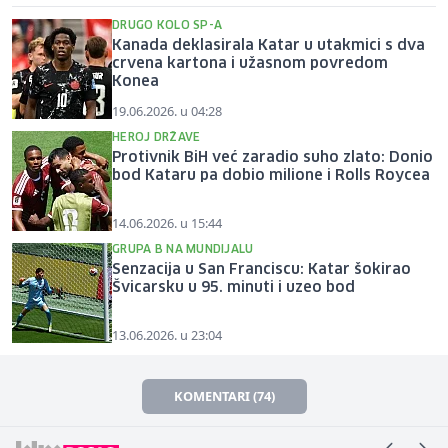
DRUGO KOLO SP-A
Kanada deklasirala Katar u utakmici s dva
crvena kartona i užasnom povredom
Konea
19.06.2026. u 04:28
HEROJ DRŽAVE
Protivnik BiH već zaradio suho zlato: Donio
bod Kataru pa dobio milione i Rolls Roycea
14.06.2026. u 15:44
GRUPA B NA MUNDIJALU
Senzacija u San Franciscu: Katar šokirao
Švicarsku u 95. minuti i uzeo bod
13.06.2026. u 23:04
KOMENTARI (74)