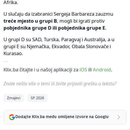
Afrika.
U slučaju da izabranici Sergeja Barbareza zauzmu
treće mjesto u grupi B
, mogli bi igrati protiv
pobjednika grupe D ili pobjednika grupe E
.
U grupi D su SAD, Turska, Paragvaj i Australija, a u
grupi E su Njemačka, Ekvador, Obala Slonovače i
Kurasao.
Klix.ba čitajte i u našoj aplikaciji za
iOS
ili
Android
.
Znate nešto više o temi ili želite prijaviti grešku u tekstu?
Zmajevi
SP 2026
Dodajte Klix.ba među omiljene izvore na Googlu