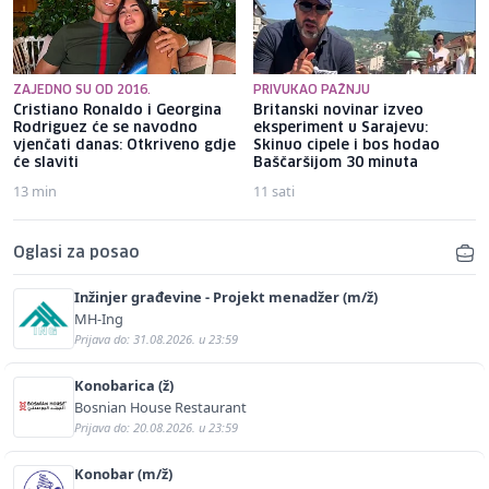
ZAJEDNO SU OD 2016.
PRIVUKAO PAŽNJU
Cristiano Ronaldo i Georgina
Britanski novinar izveo
Rodriguez će se navodno
eksperiment u Sarajevu:
vjenčati danas: Otkriveno gdje
Skinuo cipele i bos hodao
će slaviti
Baščaršijom 30 minuta
13 min
11 sati
Oglasi za posao
Inžinjer građevine - Projekt menadžer (m/ž)
MH-Ing
Prijava do: 31.08.2026. u 23:59
Konobarica (ž)
Bosnian House Restaurant
Prijava do: 20.08.2026. u 23:59
Konobar (m/ž)