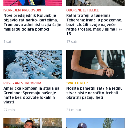
ISCRPLJENI PREGOVORI
OBORENE LETJELICE
Novi predsjednik Kolumbije
Ratni trofeji u tunelima
objavio rat narko-kartelima,
Teherana: Iranci u podzemnoj
Trumpova administracija šalje
bazi izložili svoje najveće
milijardu dolara pomoći
ratne trofeje, među njima i F-
15
1 sat
17 sati
POVEZANI S TRUMPOM
"WATCH ROT"
Američka kompanija stigla na
Nosite pametni sat? Na jednu
Grenland: Spremaju bušenje
stvar biste naročito trebali
nafte bez dozvole lokalnih
obratiti pažnju ljeti
vlasti
27 min
31 minut