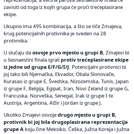
zavisiti od toga iz kojih grupa će proći trećeplasirane
ekipe.
Ukupno ima 495 kombinacija, a što se tiče Zmajeva,
krug potencijalnih protivnika je sveden na 28
protivnika.
U slučaju da
osvoje prvo mjesto u grupi B
, Zmajevi bi
u šesnaestini finala igrali
protiv trećeplasirane ekipe
iz jedne od grupa E/F/G/I/J
. Potencijalni protivnici bi
joj tako bili Njemačka, Ekvador, Obala Slonovače,
Kurasao iz grupe E, Švedska, Nizozemska, Tunis, Japan
iz grupe F, Belgija, Egipat, Iran, Novi Zeland iz grupe G,
Francuska, Norveška, Senegal, Irak iz grupe I te
Austrija, Argentina, Alžir i Jordan iz grupe J.
Ukoliko Zmajevi osvoje
drugo mjesto u grupi B,
protivnik bi joj bila drugoplasirana reprezentacija
grupe A
koju čine Meksiko, Češka, Južna Koreja i Južna