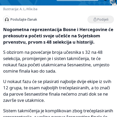
Ilustracija: A. L./Klix.ba
Podijeli
Poslušajte članak
Nogometna reprezentacija Bosne i Hercegovine će
prekosutra početi svoje učešće na Svjetskom
prvenstvu, prvom s 48 selekcija u historiji.
S obzirom na povećanje broja učesnika s 32 na 48
selekcija, promijenjen je i sisten takmičenja, te će
nokaut faza početi utakmicama šesnaestine, umjesto
osmine finala kao do sada.
U nokaut fazu će se plasirati najbolje dvije ekipe iz svih
12 grupa, te osam najboljih trećeplasiranih, a to znači
da parove šesnaestine finala nećemo znati dok se ne
završe sve utakmice.
Sistem takmičenja je komplikovan zbog trećeplasiranih
reprezentacija, a većina parova šesnaestine finala će