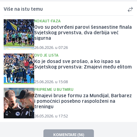
Više na istu temu
NOKAUT-FAZA
Ovo su potvrđeni parovi šesnaestine finala
Svjetskog prvenstva, dva derbija već
sigurna
26.06.2026. u 07:26
OVO JE LISTA
Ko je dosad sve prošao, a ko ispao sa
Svjetskog prvenstva: Zmajevi među elitom
25.06.2026. u 15:08
PRIPREME U BUTMIRU
Zmajevi bruse formu za Mundijal, Barbarez
i pomoćnici posebno raspoloženi na
treningu
26.05.2026. u 17:52
KOMENTARI (56)