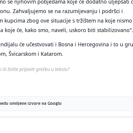
o se njihovim pobjedama koje će dodatno uljepšati 
onu. Zahvaljujemo se na razumijevanju i podršci i
m kupcima zbog ove situacije s tržištem na koje nismo
a koje će, kako smo, naveli, uskoro biti stabilizovano"
dijalu će učestvovati i Bosna i Hercegovina i to u gru
m, Švicarskom i Katarom.
ili želite prijaviti grešku u tekstu?
među omiljene izvore na Googlu