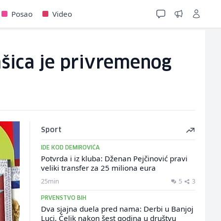
Posao
Video
tašica je privremenog
Sport
IDE KOD DEMIROVIĆA
Potvrda i iz kluba: Dženan Pejčinović pravi
veliki transfer za 25 miliona eura
25min
5
3
PRVENSTVO BIH
Dva sjajna duela pred nama: Derbi u Banjoj
Luci, Čelik nakon šest godina u društvu