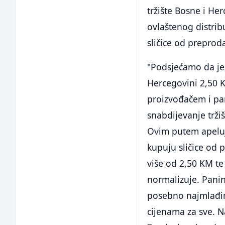
tržište Bosne i He
ovlaštenog distrib
sličice od preprod
"Podsjećamo da je 
Hercegovini 2,50 K
proizvođačem i pa
snabdijevanje tržiš
Ovim putem apeluj
kupuju sličice od 
više od 2,50 KM te
normalizuje. Panin
posebno najmlađima
cijenama za sve. N