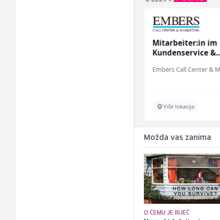
Građevinski inženjer
Mitarbeiter:in im
(m/ž)
Kundenservice &
Support (m/w/d)
MC-Stella
Velika Kladuša
Više lokacija
Možda vas zanima
O ČEMU JE RIJEČ