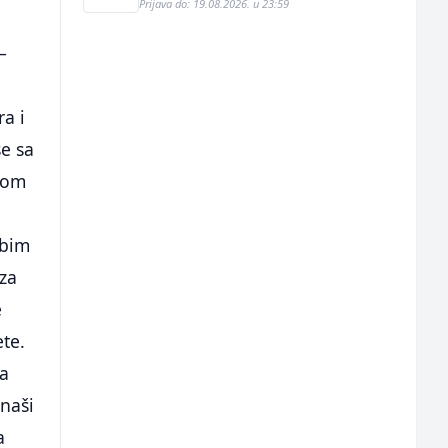
Prijava do: 19.08.2026. u 23:59
–
ra i
se sa
elom
obim
za
e
ete.
ma
naši
a