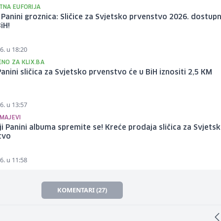
NA EUFORIJA
 Panini groznica: Sličice za Svjetsko prvenstvo 2026. dostup
iH!
6. u 18:20
NO ZA KLIX.BA
Panini sličica za Svjetsko prvenstvo će u BiH iznositi 2,5 KM
6. u 13:57
ZMAJEVI
lji Panini albuma spremite se! Kreće prodaja sličica za Svjets
tvo
6. u 11:58
KOMENTARI (27)