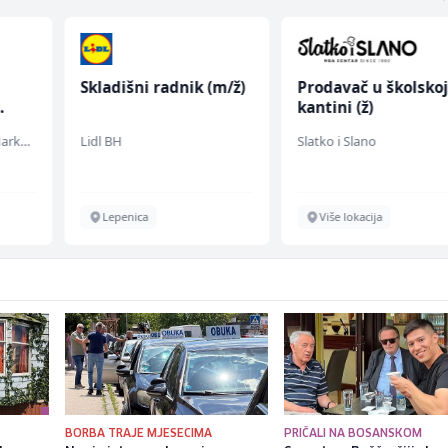
Skladišni radnik (m/ž)
Prodavač u školsko
kantini (ž)
Embers Call Center & Marketing
Lidl BH
Slatko i Slano
Lepenica
Više lokacija
BORBA TRAJE MJESECIMA
PRIČALI NA BOSANSKOM