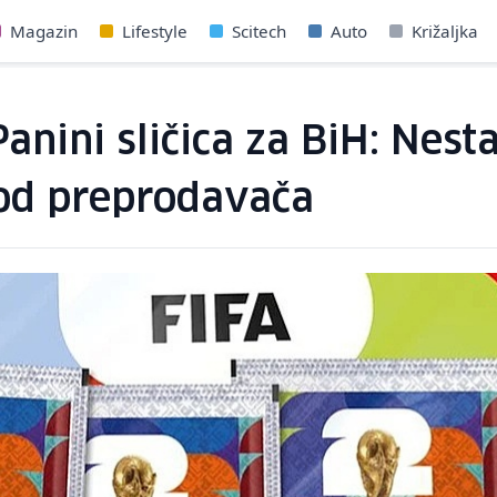
Magazin
Lifestyle
Scitech
Auto
Križaljka
Panini sličica za BiH: Nes
 od preprodavača