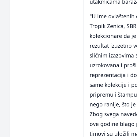
utakmicama baraža 
"U ime ovlaštenih 
Tropik Zenica, SBR
kolekcionare da je
rezultat izuzetno 
sličnim izazovima s
uzrokovana i proš
reprezentacija i 
same kolekcije i 
pripremu i štampu 
nego ranije, što j
Zbog svega naved
ove godine blago 
timovi su uložili 