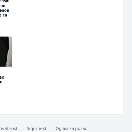
anski
kon
jenog
žića
pao
 u
rivatnost
Sigurnost
Oglasi za posao