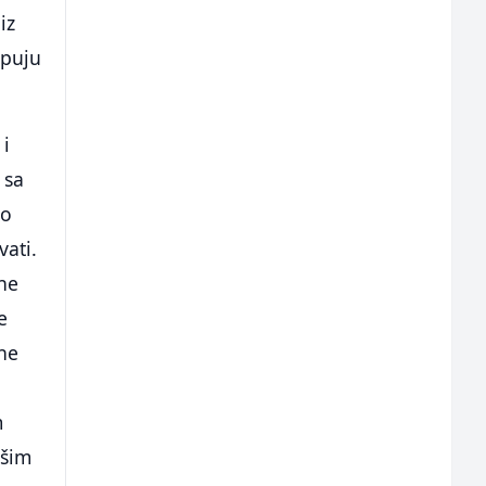
iz
upuju
 i
 sa
no
vati.
ne
e
 ne
m
ašim