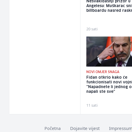
Nesvakidašnji prizor u
Angelesu: Muškarac sni
billboardu nasred rask
20 sati
NOVI OMJER SNAGA
Fidan otkrio kako će
funkcionisati novi vojn
"Napadnete li jednog o
napali ste sve"
11 sati
Dojavite vijest
Impressu
Početna