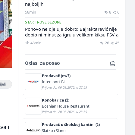
najboljih
58min
8
6
START NOVE SEZONE
Ponovo ne djeluje dobro: Bajraktarević nije
dobio ni minut za igru u velikom kiksu PSV-a
1h 48min
26
45
Oglasi za posao
Prodavač (m/ž)
Intersport BH
jeli
Prijava do: 06.09.2026. u 23:59
Konobarica (ž)
Bosnian House Restaurant
Prijava do: 20.08.2026. u 23:59
Prodavač u školskoj kantini (ž)
va i
Slatko i Slano