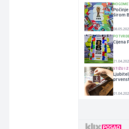
NOGOMET
Počinje
širom B
08.05.202
POTVRĐE
Cijena 
21.04.202
STIŽU I 
Ljubite
prvens
01.04.202