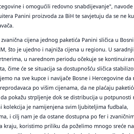
rcegovine i omogućili redovno snabdijevanje", navode 
uitera Panini proizvoda za BiH te savjetuju da se ne k
avača.
zvanična cijena jednog paketića Panini sličica u Bosni
M, što je ujedno i najniža cijena u regionu. U saradnji
rtnerima, u narednom periodu očekuje se kontinuira
ta, čime će se situacija sa dostupnošću sličica stabilizo
emo na sve kupce i navijače Bosne i Hercegovine da 
preprodavaca po višim cijenama, da ne plaćaju paketić
 da pokažu strpljenje dok se distribucija u potpunosti
i kolekcija je namijenjena svim ljubiteljima fudbala,
, i cilj nam je da ostane dostupna po fer i zvanični
a kraju, koristimo priliku da poželimo mnogo sreće n