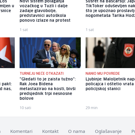
 Los
Novi sistem polaganja
Susret na Baščaršiji: Jap
mljen u
vozačkog u Tuzli i dalje
TikToker oduševljen na
rsnice
zadaje glavobolje,
što je upoznao proslavl
predstavnici autoškola
nogometaša Tarika Hod
ponovo izlaze na protest
1 sat
1 sat
TURNEJU NEĆE OTKAZATI
NANIO MU POVREDE
"Gledati to je zaista tužno":
Ljubinje: Maloljetnik na
i pakt:
Rak Joea Bidena
policajca i oštetio vrata
d nas,
metastazirao na kosti, bivši
policijskoj stanici
predsjednik trpi nesnosne
bolove
10 sati
29 min
m
Komentari
Kontakt
O nama
Oglašavanje
P