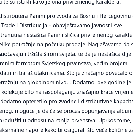
te su istakli kako je ona privremenog karaktera.
distributera Panini proizvoda za Bosnu i Hercegovinu 
 Trade i Distribucija – obavještavamo javnost i sve
 trenutna nestašica Panini sličica privremenog karakte
velike potražnje na početku prodaje. Naglašavamo da 
uočavaju i tržišta širom svijeta, te da je nestašica dij
irenim formatom Svjetskog prvenstva, većim brojem
dodatnim baraž utakmicama, što je značajno povećalo 
potražnju na globalnom nivou. Dodatno, ove godine je 
kolekcije bilo na raspolaganju značajno kraće vrijem
e dodatno opteretilo proizvodne i distributivne kapacit
enog, moguće je da će se proces popunjavanja albu
produžiti u odnosu na ranija prvenstva. Uprkos tome, 
maksimalne napore kako bi osigurali što veće količine z