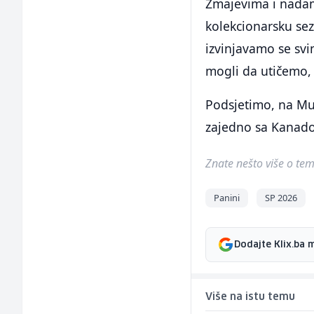
Zmajevima i nadam
kolekcionarsku sez
izvinjavamo se svi
mogli da utičemo, 
Podsjetimo, na Mun
zajedno sa Kanado
Znate nešto više o temi 
Panini
SP 2026
Dodajte Klix.ba 
Više na istu temu