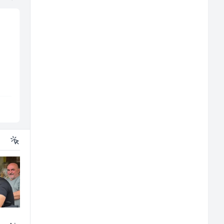
j
Radnik u proizvodnji
Voditelj - Poslovođa
(m/ž)
radova na gradilištu
(m/ž)
Conty Plus
Mibral
Sarajevo
Sarajevo