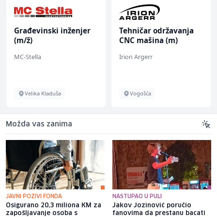
Građevinski inženjer
Tehničar održavanja
(m/ž)
CNC mašina (m)
MC-Stella
Irion Argerr
Velika Kladuša
Vogošća
Možda vas zanima
JAVNI POZIVI FONDA
NASTUPAO U PULI
Osigurano 20,3 miliona KM za
Jakov Jozinović poručio
zapošljavanje osoba s
fanovima da prestanu bacati