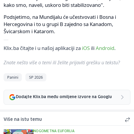
kako smo, naveli, uskoro biti stabilizovano".
Podsjetimo, na Mundijalu će učestvovati i Bosna i
Hercegovina i to u grupi B zajedno sa Kanadom,
Švicarskom i Katarom.
Klix.ba čitajte i u našoj aplikaciji za
iOS
ili
Android
.
Znate nešto više o temi ili želite prijaviti grešku u tekstu?
Panini
SP 2026
Dodajte Klix.ba među omiljene izvore na Googlu
Više na istu temu
NOGOMETNA EUFORIJA