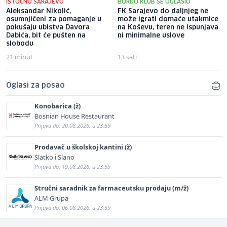
ISTOČNO SARAJEVO
BORDO KLUB SE OGLASIO
Aleksandar Nikolić,
FK Sarajevo do daljnjeg ne
osumnjičeni za pomaganje u
može igrati domaće utakmice
pokušaju ubistva Davora
na Koševu, teren ne ispunjava
Dabića, bit će pušten na
ni minimalne uslove
slobodu
21 minut
13 sati
Oglasi za posao
Konobarica (ž)
Bosnian House Restaurant
Prijava do: 20.08.2026. u 23:59
Prodavač u školskoj kantini (ž)
Slatko i Slano
Prijava do: 19.08.2026. u 23:59
Stručni saradnik za farmaceutsku prodaju (m/ž)
ALM Grupa
Prijava do: 06.08.2026. u 23:59