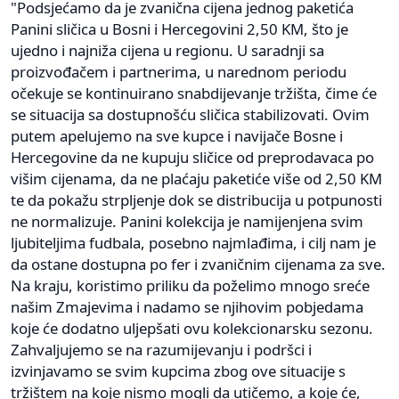
"Podsjećamo da je zvanična cijena jednog paketića
Panini sličica u Bosni i Hercegovini 2,50 KM, što je
ujedno i najniža cijena u regionu. U saradnji sa
proizvođačem i partnerima, u narednom periodu
očekuje se kontinuirano snabdijevanje tržišta, čime će
se situacija sa dostupnošću sličica stabilizovati. Ovim
putem apelujemo na sve kupce i navijače Bosne i
Hercegovine da ne kupuju sličice od preprodavaca po
višim cijenama, da ne plaćaju paketiće više od 2,50 KM
te da pokažu strpljenje dok se distribucija u potpunosti
ne normalizuje. Panini kolekcija je namijenjena svim
ljubiteljima fudbala, posebno najmlađima, i cilj nam je
da ostane dostupna po fer i zvaničnim cijenama za sve.
Na kraju, koristimo priliku da poželimo mnogo sreće
našim Zmajevima i nadamo se njihovim pobjedama
koje će dodatno uljepšati ovu kolekcionarsku sezonu.
Zahvaljujemo se na razumijevanju i podršci i
izvinjavamo se svim kupcima zbog ove situacije s
tržištem na koje nismo mogli da utičemo, a koje će,