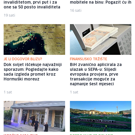
invaliditetom, prvi put i za
mobitele na binu: Pogazit ću ih
one sa 50 posto invaliditeta
16 sati
19 sati
JE LI DOGOVOR BLIZU?
FINANSIJSKO TRŽIŠTE
Dok svijet iščekuje najvažniji
BiH zvanično aplicirala za
sporazum: Pogledajte kako
ulazak u SEPA-u: Slijedi
sada izgleda promet kroz
evropska provjera, prve
Hormuški moreuz
transakcije moguće za
najmanje šest mjeseci
1 sat
1 sat