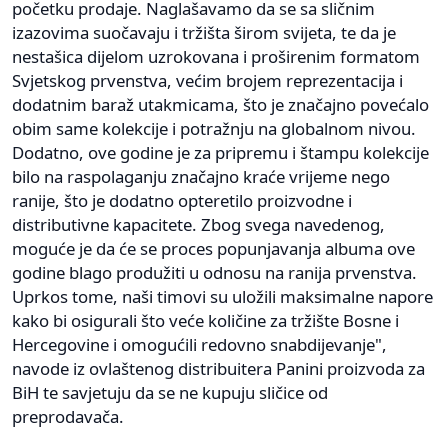
početku prodaje. Naglašavamo da se sa sličnim
izazovima suočavaju i tržišta širom svijeta, te da je
nestašica dijelom uzrokovana i proširenim formatom
Svjetskog prvenstva, većim brojem reprezentacija i
dodatnim baraž utakmicama, što je značajno povećalo
obim same kolekcije i potražnju na globalnom nivou.
Dodatno, ove godine je za pripremu i štampu kolekcije
bilo na raspolaganju značajno kraće vrijeme nego
ranije, što je dodatno opteretilo proizvodne i
distributivne kapacitete. Zbog svega navedenog,
moguće je da će se proces popunjavanja albuma ove
godine blago produžiti u odnosu na ranija prvenstva.
Uprkos tome, naši timovi su uložili maksimalne napore
kako bi osigurali što veće količine za tržište Bosne i
Hercegovine i omogućili redovno snabdijevanje",
navode iz ovlaštenog distribuitera Panini proizvoda za
BiH te savjetuju da se ne kupuju sličice od
preprodavača.