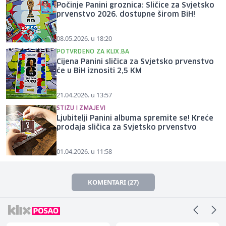
Počinje Panini groznica: Sličice za Svjetsko
prvenstvo 2026. dostupne širom BiH!
08.05.2026. u 18:20
POTVRĐENO ZA KLIX.BA
Cijena Panini sličica za Svjetsko prvenstvo
će u BiH iznositi 2,5 KM
21.04.2026. u 13:57
STIŽU I ZMAJEVI
Ljubitelji Panini albuma spremite se! Kreće
prodaja sličica za Svjetsko prvenstvo
01.04.2026. u 11:58
KOMENTARI (27)