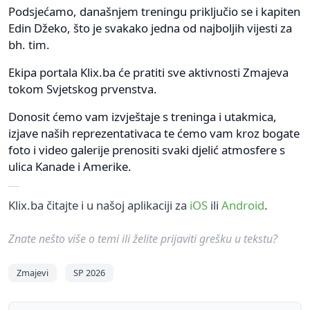
Podsjećamo, današnjem treningu priključio se i kapiten
Edin Džeko, što je svakako jedna od najboljih vijesti za
bh. tim.
Ekipa portala Klix.ba će pratiti sve aktivnosti Zmajeva
tokom Svjetskog prvenstva.
Donosit ćemo vam izvještaje s treninga i utakmica,
izjave naših reprezentativaca te ćemo vam kroz bogate
foto i video galerije prenositi svaki djelić atmosfere s
ulica Kanade i Amerike.
Klix.ba čitajte i u našoj aplikaciji za
iOS
ili
Android
.
Znate nešto više o temi ili želite prijaviti grešku u tekstu?
Zmajevi
SP 2026