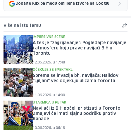
Dodajte Klix.ba među omiljene izvore na Googlu
Više na istu temu
IMPRESIVNE SCENE
A tek je "zagrijavanje": Pogledajte navijanje
i atmosferu koju prave navijači BiH u
Torontu
12.06.2026. u 17:48
OČEKUJE SE SPEKTAKL
Sprema se invazija bh. navijača: Halidovi
"Ljiljani" već odjekuju ulicama Toronta
11.06.2026. u 14:00
UTAKMICA U PETAK
Navijači iz BiH počeli pristizati u Toronto,
Zmajevi će imati sjajnu podršku protiv
Kanade
10.06.2026. u 06:18