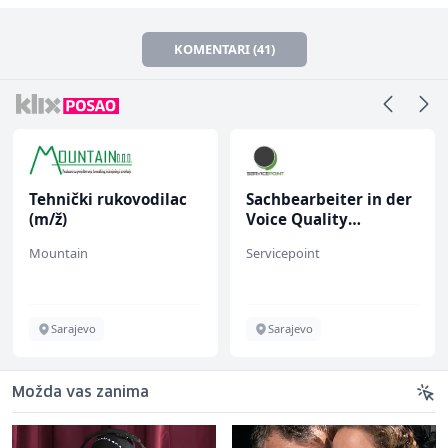
KOMENTARI (41)
Tehnički rukovodilac
Sachbearbeiter in der
(m/ž)
Voice Quality
Management (m/w)
Mountain
Servicepoint
Sarajevo
Sarajevo
Možda vas zanima