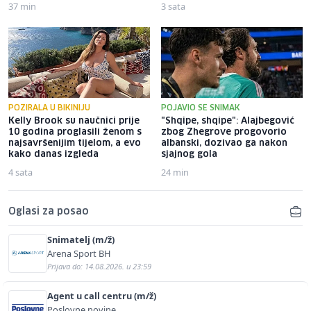
37 min
3 sata
POZIRALA U BIKINIJU
POJAVIO SE SNIMAK
Kelly Brook su naučnici prije
"Shqipe, shqipe": Alajbegović
10 godina proglasili ženom s
zbog Zhegrove progovorio
najsavršenijim tijelom, a evo
albanski, dozivao ga nakon
kako danas izgleda
sjajnog gola
4 sata
24 min
Oglasi za posao
Snimatelj (m/ž)
Arena Sport BH
Prijava do: 14.08.2026. u 23:59
Agent u call centru (m/ž)
Poslovne novine