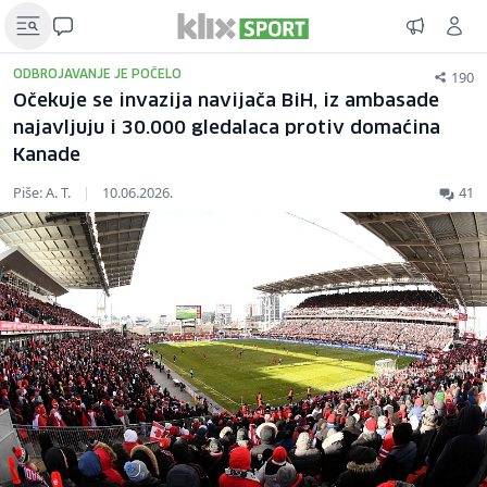
190
ODBROJAVANJE JE POČELO
Očekuje se invazija navijača BiH, iz ambasade
najavljuju i 30.000 gledalaca protiv domaćina
Kanade
Piše: A. T.
|
10.06.2026.
41