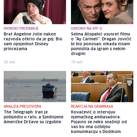
ISKRENO PRIZNANJE
USKORO NA SFF-U
Brat Angeline Jolie nakon
Selma Alispahić ususret filmu
razvoda otkrio da je gej: Bio
o "Ay Carmeli": Dragan Jovičić
sam opsjednut Disney
bi bio ponosan; nikada nisam
princezama
pomislila da igram s nekim
drugim
20 sati
19 sati
ANALIZA PREGOVORA
REAKCIJA NA GRANNASA
The Telegraph: Iran je
Kovačević o intervjuu
pobijedio u ratu, a Sjedinjene
njemačkog ambasadora:
Američke Države su izgubile
Pojavio se neko snažniji od
vas ko ima ozbiljnu
komunikaciju s Dodikom