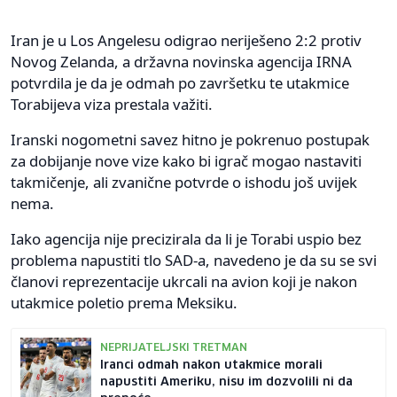
Iran je u Los Angelesu odigrao neriješeno 2:2 protiv
Novog Zelanda, a državna novinska agencija IRNA
potvrdila je da je odmah po završetku te utakmice
Torabijeva viza prestala važiti.
Iranski nogometni savez hitno je pokrenuo postupak
za dobijanje nove vize kako bi igrač mogao nastaviti
takmičenje, ali zvanične potvrde o ishodu još uvijek
nema.
Iako agencija nije precizirala da li je Torabi uspio bez
problema napustiti tlo SAD-a, navedeno je da su se svi
članovi reprezentacije ukrcali na avion koji je nakon
utakmice poletio prema Meksiku.
NEPRIJATELJSKI TRETMAN
Iranci odmah nakon utakmice morali
napustiti Ameriku, nisu im dozvolili ni da