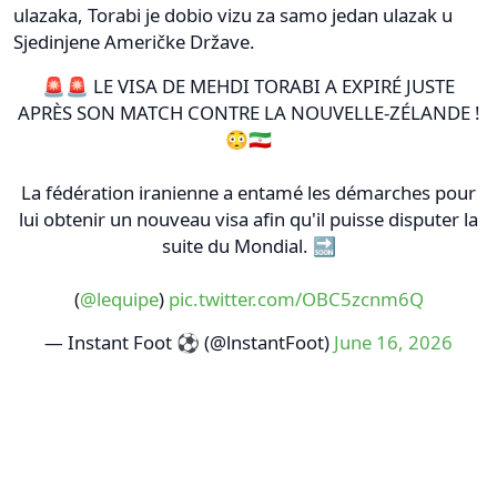
ulazaka, Torabi je dobio vizu za samo jedan ulazak u
Sjedinjene Američke Države.
🚨🚨 LE VISA DE MEHDI TORABI A EXPIRÉ JUSTE
APRÈS SON MATCH CONTRE LA NOUVELLE-ZÉLANDE !
😳🇮🇷
La fédération iranienne a entamé les démarches pour
lui obtenir un nouveau visa afin qu'il puisse disputer la
suite du Mondial. 🔜
(
@lequipe
)
pic.twitter.com/OBC5zcnm6Q
— Instant Foot ⚽️ (@lnstantFoot)
June 16, 2026