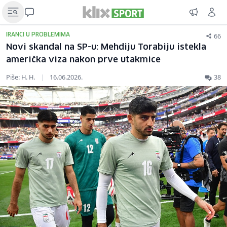
66
IRANCI U PROBLEMIMA
Novi skandal na SP-u: Mehdiju Torabiju istekla
američka viza nakon prve utakmice
Piše: H. H.
|
16.06.2026.
38