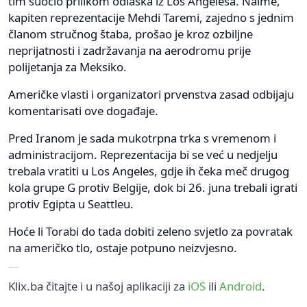
tim suočio prilikom odlaska iz Los Angelesa. Naime,
kapiten reprezentacije Mehdi Taremi, zajedno s jednim
članom stručnog štaba, prošao je kroz ozbiljne
neprijatnosti i zadržavanja na aerodromu prije
polijetanja za Meksiko.
Američke vlasti i organizatori prvenstva zasad odbijaju
komentarisati ove događaje.
Pred Iranom je sada mukotrpna trka s vremenom i
administracijom. Reprezentacija bi se već u nedjelju
trebala vratiti u Los Angeles, gdje ih čeka meč drugog
kola grupe G protiv Belgije, dok bi 26. juna trebali igrati
protiv Egipta u Seattleu.
Hoće li Torabi do tada dobiti zeleno svjetlo za povratak
na američko tlo, ostaje potpuno neizvjesno.
Klix.ba čitajte i u našoj aplikaciji za
iOS
ili
Android
.