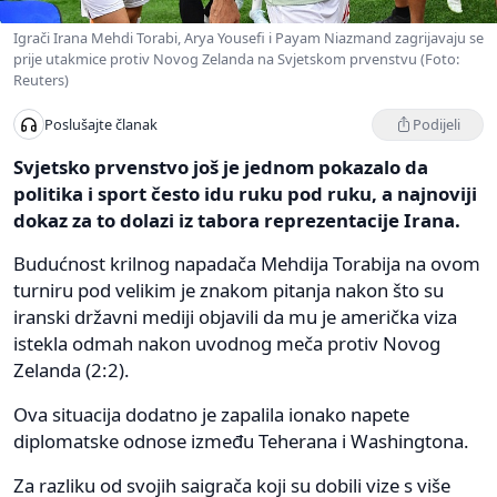
Igrači Irana Mehdi Torabi, Arya Yousefi i Payam Niazmand zagrijavaju se
prije utakmice protiv Novog Zelanda na Svjetskom prvenstvu (Foto:
Reuters)
Podijeli
Poslušajte članak
Svjetsko prvenstvo još je jednom pokazalo da
politika i sport često idu ruku pod ruku, a najnoviji
dokaz za to dolazi iz tabora reprezentacije Irana.
Budućnost krilnog napadača Mehdija Torabija na ovom
turniru pod velikim je znakom pitanja nakon što su
iranski državni mediji objavili da mu je američka viza
istekla odmah nakon uvodnog meča protiv Novog
Zelanda (2:2).
Ova situacija dodatno je zapalila ionako napete
diplomatske odnose između Teherana i Washingtona.
Za razliku od svojih saigrača koji su dobili vize s više