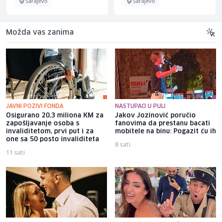
Sarajevo
Sarajevo
Možda vas zanima
JAVNI POZIVI FONDA
NASTUPAO U PULI
Osigurano 20,3 miliona KM za
Jakov Jozinović poručio
zapošljavanje osoba s
fanovima da prestanu bacati
invaliditetom, prvi put i za
mobitele na binu: Pogazit ću ih
one sa 50 posto invaliditeta
8 sati
11 sati