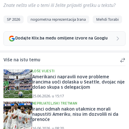
Znate nešto više o temi ili želite prijaviti grešku u tekstu?
SP 2026
nogometna reprezentacija Irana
Mehdi Torabi
Dodajte Klix.ba među omiljene izvore na Googlu
Više na istu temu
LOŠE VIJESTI
Amerikanci napravili nove probleme
Irancima uoči dolaska u Seattle, dvojac nije
došao skupa s delegacijom
25.06.2026. u 15:17
NEPRIJATELJSKI TRETMAN
Iranci odmah nakon utakmice morali
napustiti Ameriku, nisu im dozvolili ni da
prenoće
16.06.2026. u 08:20