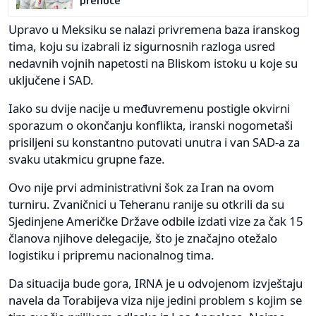
prenoće
Upravo u Meksiku se nalazi privremena baza iranskog
tima, koju su izabrali iz sigurnosnih razloga usred
nedavnih vojnih napetosti na Bliskom istoku u koje su
uključene i SAD.
Iako su dvije nacije u međuvremenu postigle okvirni
sporazum o okončanju konflikta, iranski nogometaši
prisiljeni su konstantno putovati unutra i van SAD-a za
svaku utakmicu grupne faze.
Ovo nije prvi administrativni šok za Iran na ovom
turniru. Zvaničnici u Teheranu ranije su otkrili da su
Sjedinjene Američke Države odbile izdati vize za čak 15
članova njihove delegacije, što je značajno otežalo
logistiku i pripremu nacionalnog tima.
Da situacija bude gora, IRNA je u odvojenom izvještaju
navela da Torabijeva viza nije jedini problem s kojim se