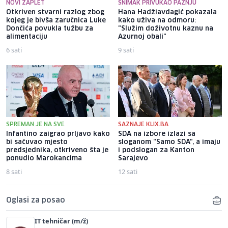
NOVI ZAPLET
SNIMAK PRIVUKAO PAŽNJU
Otkriven stvarni razlog zbog
Hana Hadžiavdagić pokazala
kojeg je bivša zaručnica Luke
kako uživa na odmoru:
Dončića povukla tužbu za
"Služim doživotnu kaznu na
alimentaciju
Azurnoj obali"
6 sati
9 sati
SPREMAN JE NA SVE
SAZNAJE KLIX.BA
Infantino zaigrao prljavo kako
SDA na izbore izlazi sa
bi sačuvao mjesto
sloganom "Samo SDA", a imaju
predsjednika, otkriveno šta je
i podslogan za Kanton
ponudio Marokancima
Sarajevo
8 sati
12 sati
Oglasi za posao
IT tehničar (m/ž)