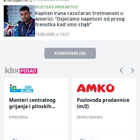
SVJETSKO PRVENSTVO
Kapiten Irana razočaran tretmanom u
Americi: "Osjećamo napetost od prvog
trenutka kad smo stigli"
15.06.2026. u 13:21
KOMENTARI (38)
Monteri centralnog
Poslovođa prodavnice
grijanja i plinskih
(m/ž)
instalacija (m)
Interclima
Amko komerc