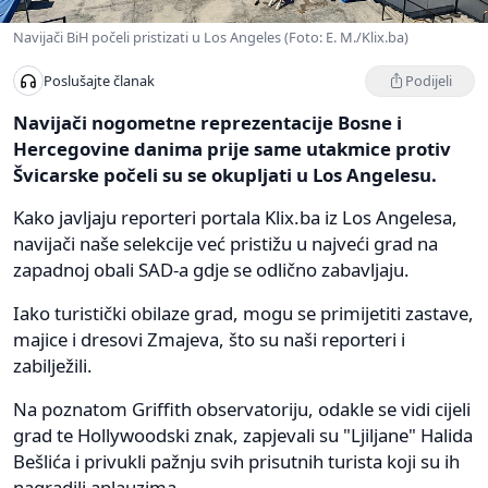
Navijači BiH počeli pristizati u Los Angeles (Foto: E. M./Klix.ba)
Podijeli
Poslušajte članak
Navijači nogometne reprezentacije Bosne i
Hercegovine danima prije same utakmice protiv
Švicarske počeli su se okupljati u Los Angelesu.
Kako javljaju reporteri portala Klix.ba iz Los Angelesa,
navijači naše selekcije već pristižu u najveći grad na
zapadnoj obali SAD-a gdje se odlično zabavljaju.
Iako turistički obilaze grad, mogu se primijetiti zastave,
majice i dresovi Zmajeva, što su naši reporteri i
zabilježili.
Na poznatom Griffith observatoriju, odakle se vidi cijeli
grad te Hollywoodski znak, zapjevali su "Ljiljane" Halida
Bešlića i privukli pažnju svih prisutnih turista koji su ih
nagradili aplauzima.