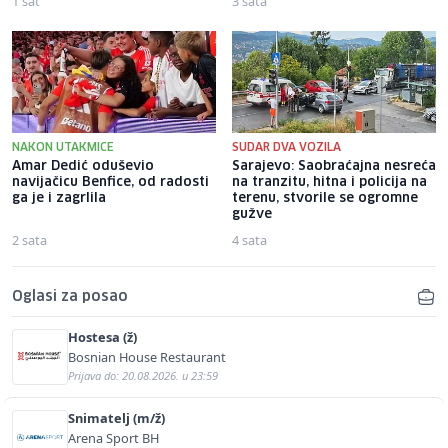
1 sat
3 sata
NAKON UTAKMICE
SUDAR DVA VOZILA
Amar Dedić oduševio
Sarajevo: Saobraćajna nesreća
navijačicu Benfice, od radosti
na tranzitu, hitna i policija na
ga je i zagrlila
terenu, stvorile se ogromne
gužve
2 sata
4 sata
Oglasi za posao
Hostesa (ž)
Bosnian House Restaurant
Prijava do: 20.08.2026. u 23:59
Snimatelj (m/ž)
Arena Sport BH