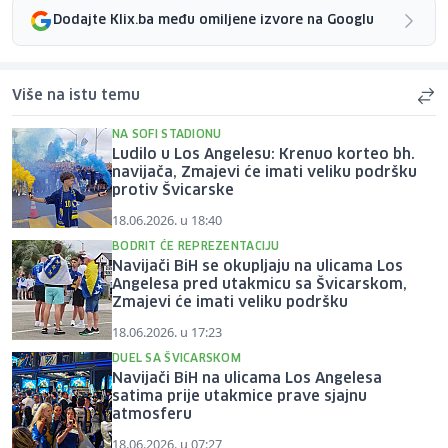
Dodajte Klix.ba među omiljene izvore na Googlu
Više na istu temu
NA SOFI STADIONU
Ludilo u Los Angelesu: Krenuo korteo bh.
navijača, Zmajevi će imati veliku podršku
protiv Švicarske
18.06.2026. u 18:40
BODRIT ĆE REPREZENTACIJU
Navijači BiH se okupljaju na ulicama Los
Angelesa pred utakmicu sa Švicarskom,
Zmajevi će imati veliku podršku
18.06.2026. u 17:23
DUEL SA ŠVICARSKOM
Navijači BiH na ulicama Los Angelesa
satima prije utakmice prave sjajnu
atmosferu
18.06.2026. u 07:27