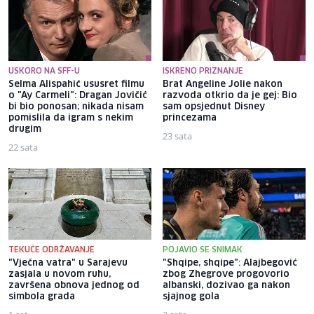
USKORO NA SFF-U
ISKRENO PRIZNANJE
Selma Alispahić ususret filmu
Brat Angeline Jolie nakon
o "Ay Carmeli": Dragan Jovičić
razvoda otkrio da je gej: Bio
bi bio ponosan; nikada nisam
sam opsjednut Disney
pomislila da igram s nekim
princezama
drugim
23 sata
22 sata
TEKUĆE ODRŽAVANJE
POJAVIO SE SNIMAK
"Vječna vatra" u Sarajevu
"Shqipe, shqipe": Alajbegović
zasjala u novom ruhu,
zbog Zhegrove progovorio
završena obnova jednog od
albanski, dozivao ga nakon
simbola grada
sjajnog gola