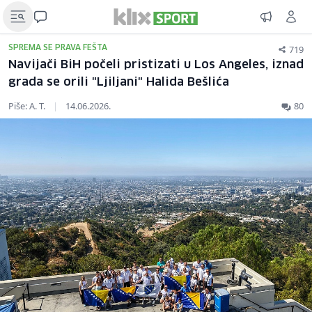
719
SPREMA SE PRAVA FEŠTA
Navijači BiH počeli pristizati u Los Angeles, iznad
grada se orili "Ljiljani" Halida Bešlića
Piše: A. T.
|
14.06.2026.
80