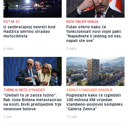
PUT M-17
NOVI OMJER SNAGA
U saobraćajnoj nesreći kod
Fidan otkrio kako će
Hadžića smrtno stradao
funkcionisati novi vojni pakt:
motociklista
"Napadnete li jednog od nas,
napali ste sve"
4 sata
2 sata
TURNEJU NEĆE OTKAZATI
ZADNJI STANDARDI GRADNJE
"Gledati to je zaista tužno":
Pogledajte kako će izgledati
Rak Joea Bidena metastazirao
100 miliona KM vrijedan
na kosti, bivši predsjednik trpi
stambeno-poslovni kompleks
nesnosne bolove
"Galeria Zenica"
1 sat
11 sati