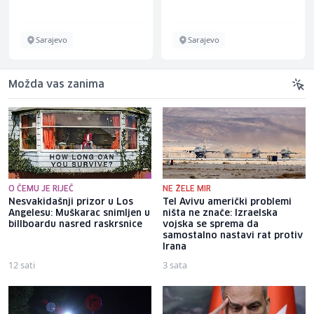
Sarajevo
Sarajevo
Možda vas zanima
O ČEMU JE RIJEČ
NE ŽELE MIR
Nesvakidašnji prizor u Los
Tel Avivu američki problemi
Angelesu: Muškarac snimljen u
ništa ne znače: Izraelska
billboardu nasred raskrsnice
vojska se sprema da
samostalno nastavi rat protiv
Irana
12 sati
3 sata