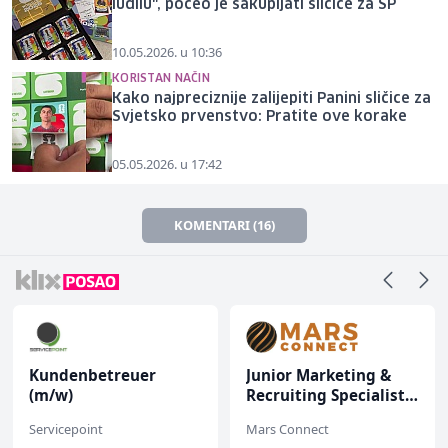
ludilu", počeo je sakupljati sličice za SP
10.05.2026. u 10:36
KORISTAN NAČIN
Kako najpreciznije zalijepiti Panini sličice za
Svjetsko prvenstvo: Pratite ove korake
05.05.2026. u 17:42
KOMENTARI (16)
Kundenbetreuer
Junior Marketing &
(m/w)
Recruiting Specialist
(m/ž)
Servicepoint
Mars Connect