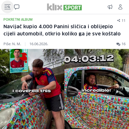
11
POKRETNI ALBUM
Navijač kupio 4.000 Panini sličica i oblijepio
cijeli automobil, otkrio koliko ga je sve koštalo
Piše: N. M.
|
16.06.2026.
16