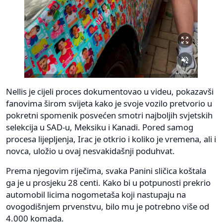
Nellis je cijeli proces dokumentovao u videu, pokazavši
fanovima širom svijeta kako je svoje vozilo pretvorio u
pokretni spomenik posvećen smotri najboljih svjetskih
selekcija u SAD-u, Meksiku i Kanadi. Pored samog
procesa lijepljenja, Irac je otkrio i koliko je vremena, ali i
novca, uložio u ovaj nesvakidašnji poduhvat.
Prema njegovim riječima, svaka Panini sličica koštala
ga je u prosjeku 28 centi. Kako bi u potpunosti prekrio
automobil licima nogometaša koji nastupaju na
ovogodišnjem prvenstvu, bilo mu je potrebno više od
4.000 komada.