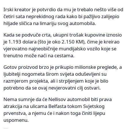
Irski kreator je potvrdio da mu je trebalo nešto više od
četiri sata neprekidnog rada kako bi pažljivo zalijepio
hiljade sličica na limariju svog automobila.
Kada se podvuče crta, ukupni trošak kupovine iznosio
je 1.193 dolara (što je oko 2.150 KM), čime je kreirao
vjerovatno najneobičnije mundijalsko vozilo koje se
trenutno može naći na cestama.
Gotov proizvod brzo je prikupio milionske preglede, a
ljubitelji nogometa širom svijeta oduševljeni su
razmjerom projekta, ali i strpljenjem koje je bilo
potrebno da se ovaj nevjerovatni cilj ostvari.
Nema sumnje da će Nellisov automobil biti prava
atrakcija na ulicama Belfasta tokom Svjetskog
prvenstva, a njemu će i nakon toga činiti lijepu
uspomenu.