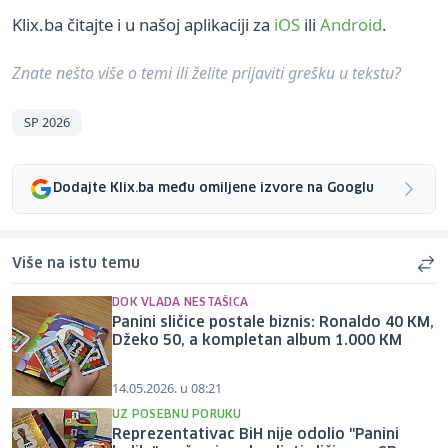
Klix.ba čitajte i u našoj aplikaciji za
iOS
ili
Android
.
Znate nešto više o temi ili želite prijaviti grešku u tekstu?
SP 2026
Dodajte Klix.ba među omiljene izvore na Googlu
Više na istu temu
DOK VLADA NESTAŠICA
Panini sličice postale biznis: Ronaldo 40 KM,
Džeko 50, a kompletan album 1.000 KM
14.05.2026. u 08:21
UZ POSEBNU PORUKU
Reprezentativac BiH nije odolio "Panini