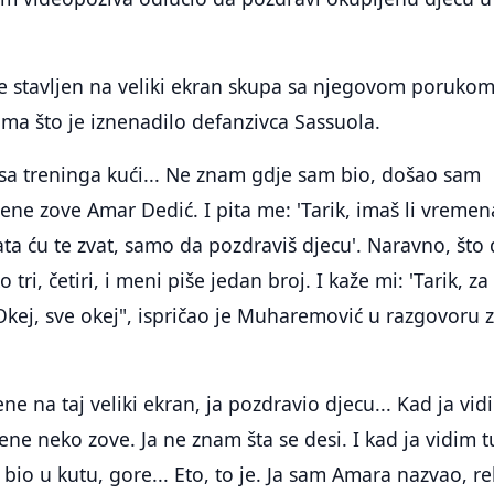
je stavljen na veliki ekran skupa sa njegovom poruko
ma što je iznenadilo defanzivca Sassuola.
sa treninga kući... Ne znam gdje sam bio, došao sam
mene zove Amar Dedić. I pita me: 'Tarik, imaš li vremen
 sata ću te zvat, samo da pozdraviš djecu'. Naravno, što
o tri, četiri, i meni piše jedan broj. I kaže mi: 'Tarik, za
kej, sve okej", ispričao je Muharemović u razgovoru 
ene na taj veliki ekran, ja pozdravio djecu... Kad ja vid
ne neko zove. Ja ne znam šta se desi. I kad ja vidim t
j bio u kutu, gore... Eto, to je. Ja sam Amara nazvao, re