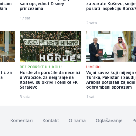
 nisam
sam opsjednut Disney
zatvarate Koševo, smiješ
ekim
princezama
poslati inspekciju Borcu
17 sati
2 sata
BEZ PODRŠKE U 1. KOLU
U MEKKI
rtić za
Horde zla poručile da neće ići
Vojni savez koji mijenja 
ka
u Vrapčiće, za neigranje na
Turska, Pakistan i Saudi
Koševu su okrivili čelnike FK
Arabija potpisali zajedni
Sarajevo
odbrambeni sporazum
3 sata
1 sat
m
Komentari
Kontakt
O nama
Oglašavanje
P