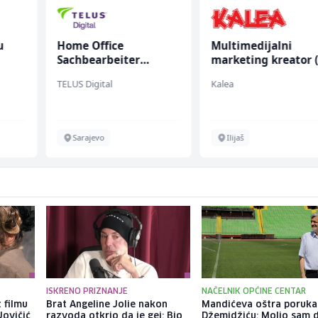
u
Home Office
Multimedijalni
Sachbearbeiter
marketing kreator 
 (m/
(m/w/d) für einen
ž)
TELUS Digital
Kalea
bekannten deutschen
Energieversorger
Sarajevo
Ilijaš
ISKRENO PRIZNANJE
NAČELNIK OPĆINE CENTAR
 filmu
Brat Angeline Jolie nakon
Mandićeva oštra poruka
Jovičić
razvoda otkrio da je gej: Bio
Džemidžiću: Molio sam 