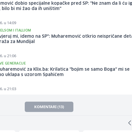
ović dobio specijalne kopačke pred SP: "Ne znam da li ću ig
, bilo bi mi žao da ih uništim"
6. u 14:09
VELSOM I ITALIJOM
vjeruj mi, idemo na SP": Muharemović otkrio neispričane det
raža za Mundijal
6. u 21:06
VE GENERACIJE
uharemović za Klix.ba: Krilatica "bojim se samo Boga" mi se
no uklapa s uzorom Spahićem
6. u 21:03
KOMENTARI (13)