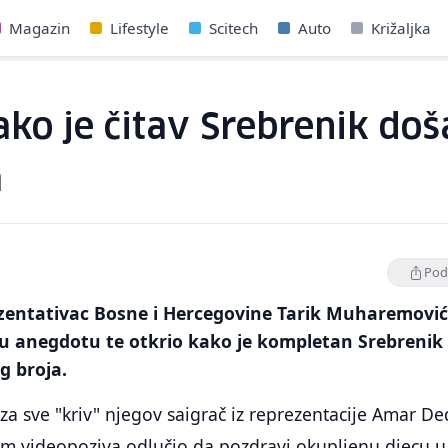
Magazin
Lifestyle
Scitech
Auto
Križaljka
ko je čitav Srebrenik doš
a
Podi
entativac Bosne i Hercegovine Tarik Muharemović
vu anegdotu te otkrio kako je kompletan Srebrenik
g broja.
 za sve "kriv" njegov saigrač iz reprezentacije Amar De
em videopoziva odlučio da pozdravi okupljenu djecu u