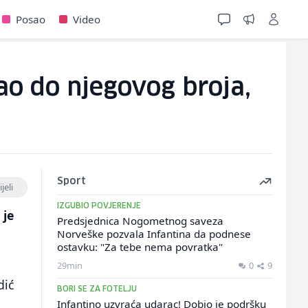
Posao
Video
ao do njegovog broja,
Sport
jeli
IZGUBIO POVJERENJE
 je
Predsjednica Nogometnog saveza
Norveške pozvala Infantina da podnese
ostavku: "Za tebe nema povratka"
29min
0
9
dić
BORI SE ZA FOTELJU
Infantino uzvraća udarac! Dobio je podršku