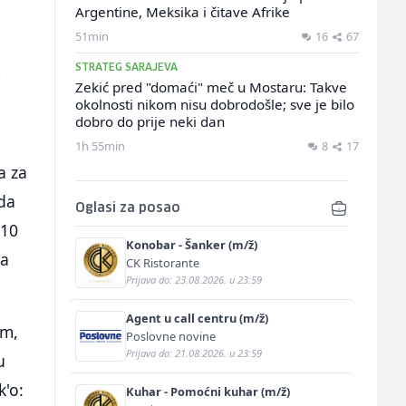
Argentine, Meksika i čitave Afrike
51min
16
67
m
STRATEG SARAJEVA
Zekić pred "domaći" meč u Mostaru: Takve
okolnosti nikom nisu dobrodošle; sve je bilo
dobro do prije neki dan
1h 55min
8
17
a za
 da
Oglasi za posao
 10
Konobar - Šanker (m/ž)
za
CK Ristorante
Prijava do: 23.08.2026. u 23:59
Agent u call centru (m/ž)
im,
Poslovne novine
Prijava do: 21.08.2026. u 23:59
u
k'o:
Kuhar - Pomoćni kuhar (m/ž)