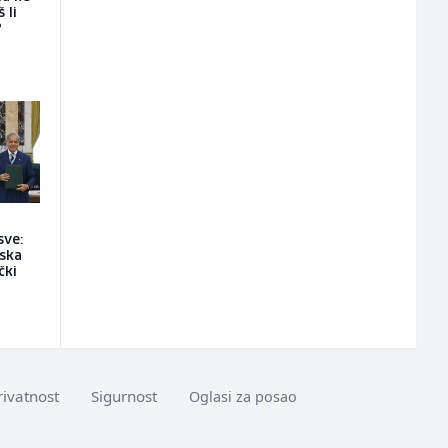
 li
?
sve:
jska
čki
rivatnost
Sigurnost
Oglasi za posao