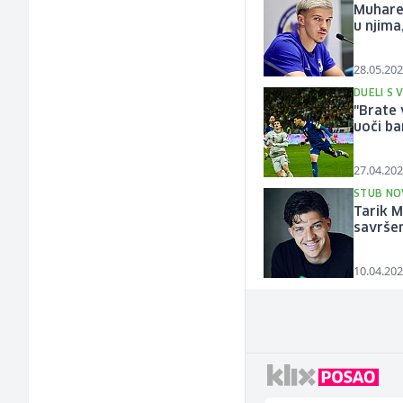
Muharem
u njima
28.05.202
DUELI S 
"Brate 
uoči ba
27.04.202
STUB NO
Tarik M
savrše
10.04.202