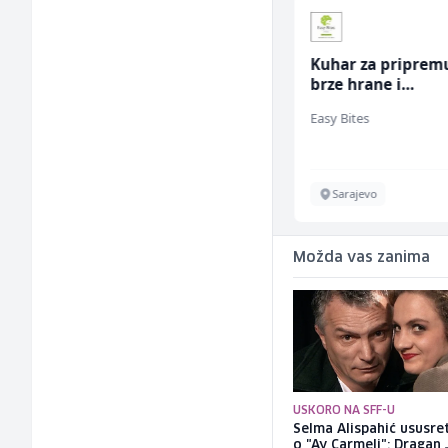
Mašinski inženjer (m/
Kuhar za priprem
ž)
brze hrane i
jednostavnih jela
Euro-Asfalt
Easy Bites
ž)
Više lokacija
Sarajevo
Možda vas zanima
USKORO NA SFF-U
Selma Alispahić ususret
o "Ay Carmeli": Dragan 