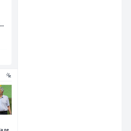
Komercijalista -
Voditelj - Poslovođa
(m/
Serviser kafe aparata
radova na gradilištu
(m/ž)
(m/ž)
P Trade
Mibral
Tuzla
Sarajevo
da ne