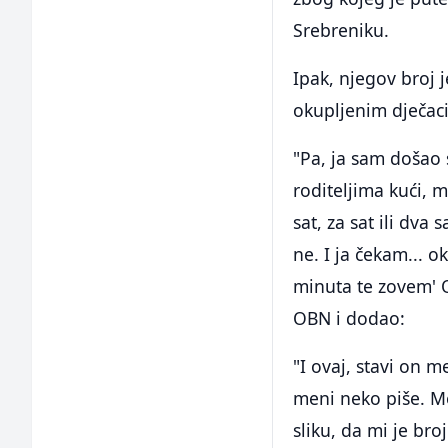
Srebreniku.
Ipak, njegov broj 
okupljenim dječaci
"Pa, ja sam došao 
roditeljima kući, 
sat, za sat ili dva
ne. I ja čekam... ok
minuta te zovem' O
OBN i dodao:
"I ovaj, stavi on m
meni neko piše. Me
sliku, da mi je bro