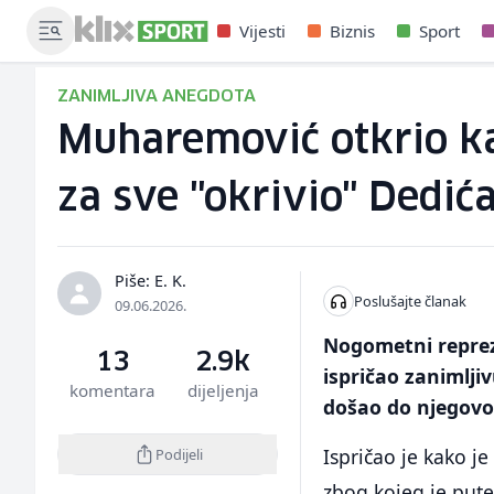
Vijesti
Biznis
Sport
ZANIMLJIVA ANEGDOTA
Muharemović otkrio ka
za sve "okrivio" Dedić
Piše: E. K.
Poslušajte članak
09.06.2026.
Nogometni reprez
13
2.9k
ispričao zanimlji
komentara
dijeljenja
došao do njegovo
Ispričao je kako je
Podijeli
zbog kojeg je put