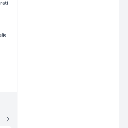
rati
alje