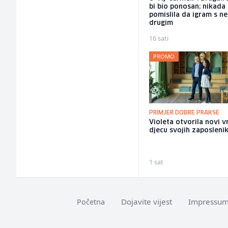
bi bio ponosan; nikada
pomislila da igram s n
drugim
16 sati
PROMO
PRIMJER DOBRE PRAKSE
Violeta otvorila novi v
djecu svojih zaposleni
1 sat
Dojavite vijest
Impressu
Početna