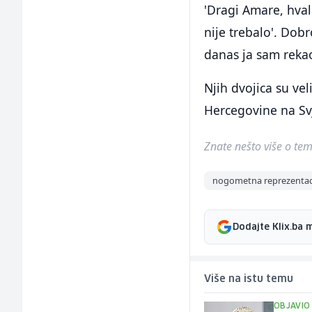
'Dragi Amare, hvala
nije trebalo'. Dobro
danas ja sam rekao
Njih dvojica su vel
Hercegovine na Sv
Znate nešto više o temi 
nogometna reprezentaci
Dodajte Klix.ba 
Više na istu temu
OBJAVIO