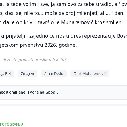
, ja tebe volim i sve, ja sam ovo za tebe uradio, al' o
, desi se, nije to... može se broj mijenjati, ali... i dan
 da je on kriv", završio je Muharemović kroz smijeh.
iki prijatelji i zajedno će nositi dres reprezentacije Bos
jetskom prvenstvu 2026. godine.
ili želite prijaviti grešku u tekstu?
ja BiH
Zmajevi
Amar Dedić
Tarik Muharemović
među omiljene izvore na Googlu
 FOTOGRAFIJU