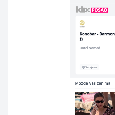
Bravar -
Konobar - Barmen
Elektrozavarivač (m)
ž)
Mountain
Hotel Nomad
Sarajevo
Sarajevo
Možda vas zanima