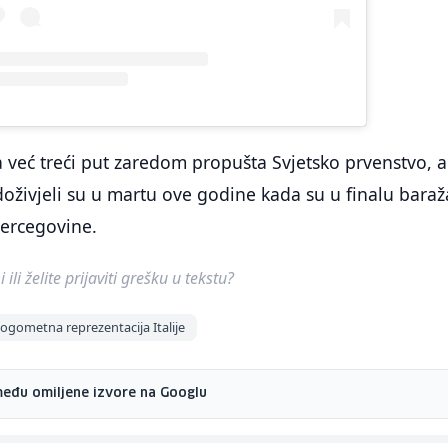
a već treći put zaredom propušta Svjetsko prvenstvo, a
doživjeli su u martu ove godine kada su u finalu baraž
Hercegovine.
ili želite prijaviti grešku u tekstu?
ogometna reprezentacija Italije
među omiljene izvore na Googlu