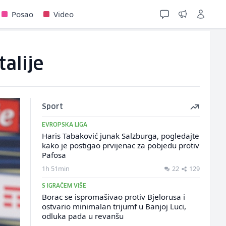
Posao
Video
talije
Sport
EVROPSKA LIGA
Haris Tabaković junak Salzburga, pogledajte
kako je postigao prvijenac za pobjedu protiv
Pafosa
1h 51min
22
129
S IGRAČEM VIŠE
Borac se ispromašivao protiv Bjelorusa i
ostvario minimalan trijumf u Banjoj Luci,
odluka pada u revanšu