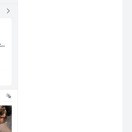
Monteri ventilacije i
Accounting Associat
ta
klimatizacije (m)
(m/f)
Interclima
Jitasa
Sarajevo
Više lokacija