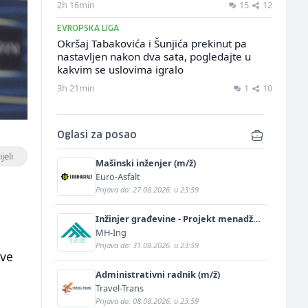
2h 16min
15
12
EVROPSKA LIGA
Okršaj Tabakovića i Šunjića prekinut pa
nastavljen nakon dva sata, pogledajte u
kakvim se uslovima igralo
3h 21min
1
10
Oglasi za posao
jeli
Mašinski inženjer (m/ž)
Euro-Asfalt
Prijava do: 27.08.2026. u 23:59
Inžinjer građevine - Projekt menadžer
(m/ž)
MH-Ing
Prijava do: 31.08.2026. u 23:59
ove
Administrativni radnik (m/ž)
Travel-Trans
Prijava do: 08.08.2026. u 23:59