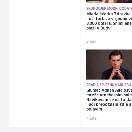
SKUPOCJEN MODNI DODAT
Mlađa kćerka Zdravka 
nosi torbicu vrijednu v
3.000 dolara: Snimljena
plaži u Budvi
4 sata
GRADI USPJEŠNU KARIJERU
Glumac Adnan Alić osv
mreže urnebesnim sni
Navikavam se na to d
ljudi prepoznaju gdje 
pojavim
4 sata