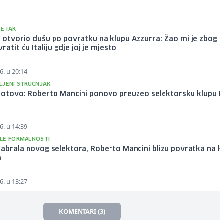
ČETAK
 otvorio dušu po povratku na klupu Azzurra: Žao mi je zbog
ratit ću Italiju gdje joj je mjesto
6. u 20:14
LJENI STRUČNJAK
gotovo: Roberto Mancini ponovo preuzeo selektorsku klupu I
6. u 14:39
LE FORMALNOSTI
 izabrala novog selektora, Roberto Mancini blizu povratka na 
a
6. u 13:27
KOMENTARI (3)