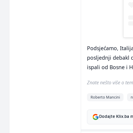
Podsjećamo, Italij
posljednji debakl 
ispali od Bosne i 
Znate nešto više o temi 
Roberto Mancini
n
Dodajte Klix.ba 