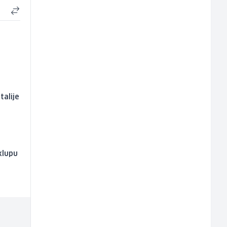
talije
klupu