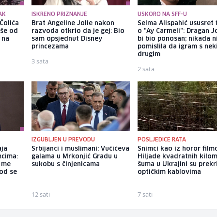
AK
ISKRENO PRIZNANJE
USKORO NA SFF-U
Čolića
Brat Angeline Jolie nakon
Selma Alispahić ususret 
iše od
razvoda otkrio da je gej: Bio
o "Ay Carmeli": Dragan J
 na
sam opsjednut Disney
bi bio ponosan; nikada 
princezama
pomislila da igram s ne
drugim
3 sata
2 sata
IZGUBLJEN U PREVODU
POSLJEDICE RATA
aja
Srbijanci i muslimani: Vučićeva
Snimci kao iz horor film
mcima:
galama u Mrkonjić Gradu u
Hiljade kvadratnih kilo
a me
sukobu s činjenicama
šuma u Ukrajini su prek
god se
optičkim kablovima
12 sati
7 sati