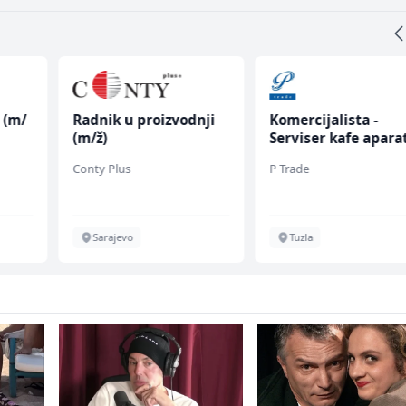
 (m/
Radnik u proizvodnji
Komercijalista -
(m/ž)
Serviser kafe apara
(m/ž)
Conty Plus
P Trade
Sarajevo
Tuzla