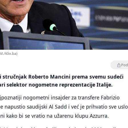
M./Klix.ba)
Podi
ski stručnjak Roberto Mancini prema svemu sudeći
ari selektor nogometne reprezentacije Italije.
jpoznatiji nogometni insajder za transfere Fabrizio
 napustio saudijski Al Sadd i već je prihvatio sve usl
i kako bi se vratio na užarenu klupu Azzurra.