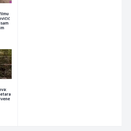
filmu
ovičić
nisam
kim
ova:
metara
rivene