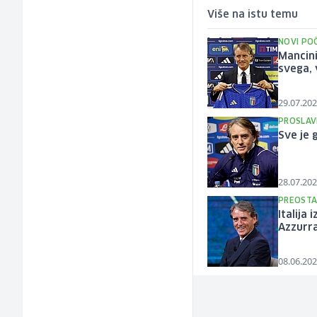
Više na istu temu
NOVI PO
Mancini
svega, v
29.07.202
PROSLAV
Sve je 
28.07.202
PREOSTA
Italija
Azzurr
08.06.202