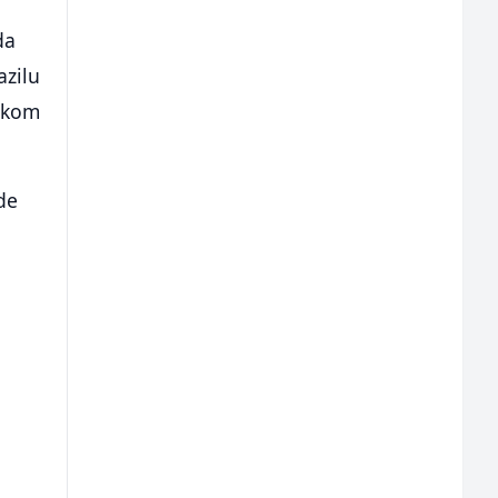
da
azilu
tskom
de