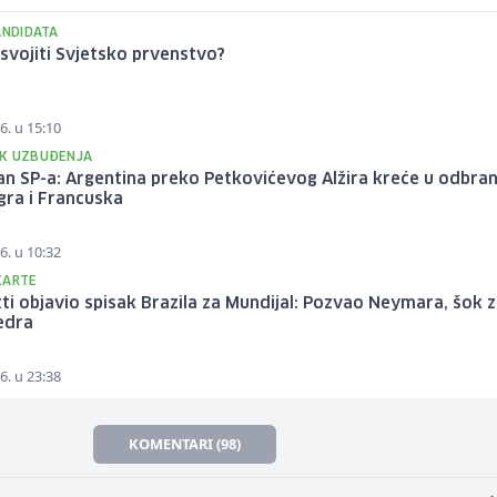
ANDIDATA
svojiti Svjetsko prvenstvo?
6. u 15:10
K UZBUĐENJA
an SP-a: Argentina preko Petkovićevog Alžira kreće u odbra
 igra i Francuska
6. u 10:32
KARTE
ti objavio spisak Brazila za Mundijal: Pozvao Neymara, šok 
edra
6. u 23:38
KOMENTARI (98)