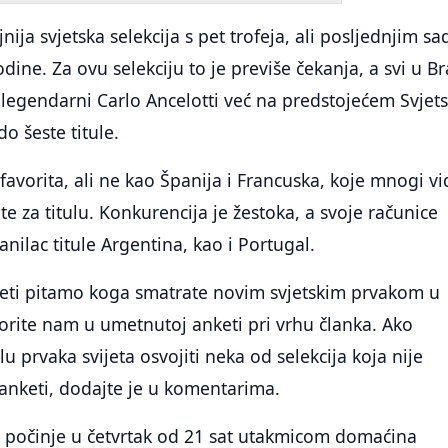
jnija svjetska selekcija s pet trofeja, ali posljednjim sa
ine. Za ovu selekciju to je previše čekanja, a svi u Br
 legendarni Carlo Ancelotti već na predstojećem Svje
o šeste titule.
favorita, ali ne kao Španija i Francuska, koje mnogi vi
e za titulu. Konkurencija je žestoka, a svoje računice
nilac titule Argentina, kao i Portugal.
keti pitamo koga smatrate novim svjetskim prvakom u
ite nam u umetnutoj anketi pri vrhu članka. Ako
lu prvaka svijeta osvojiti neka od selekcija koja nije
anketi, dodajte je u komentarima.
o počinje u četvrtak od 21 sat utakmicom domaćina