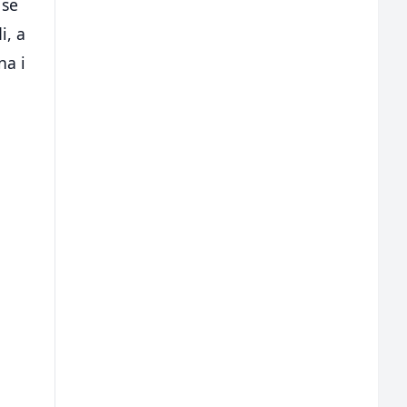
 se
i, a
na i