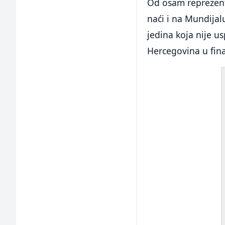
Od osam reprezenta
naći i na Mundija
jedina koja nije us
Hercegovina u fina