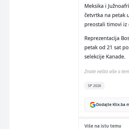
Meksika i Južnoafr
četvrtka na petak 
preostali timovi iz
Reprezentacija Bo
petak od 21 sat p
selekcije Kanade.
Znate nešto više o temi 
SP 2026
Dodajte Klix.ba 
Više na istu temu