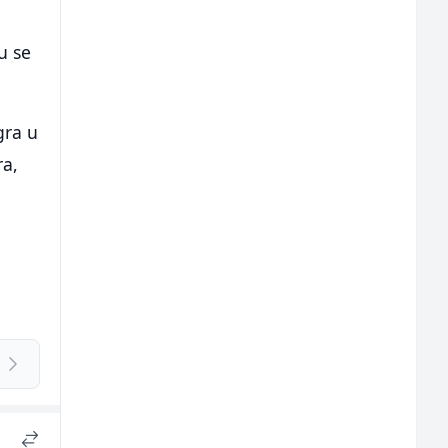
u se
gra u
ra,