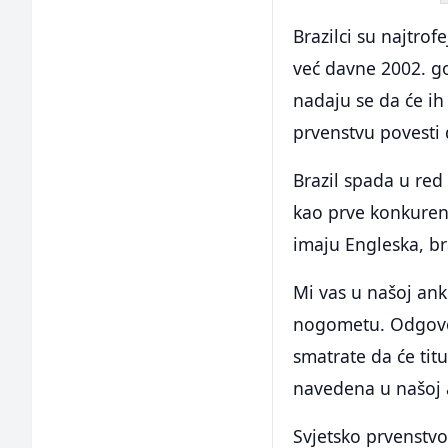
Brazilci su najtrofe
već davne 2002. god
nadaju se da će ih
prvenstvu povesti d
Brazil spada u red 
kao prve konkurent
imaju Engleska, bra
Mi vas u našoj an
nogometu. Odgovor
smatrate da će titu
navedena u našoj 
Svjetsko prvenstv