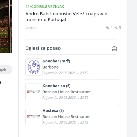
21-GODIŠNJI VEZNJAK
Andro Babić napustio Velež i napravio
transfer u Portugal
44min
1
5
Oglasi za posao
Konobar (m/ž)
Borbono
jeli
Prijava do: 22.08.2026. u 23:59
e
Konobarica (ž)
Bosnian House Restaurant
Prijava do: 20.08.2026. u 23:59
Hostesa (ž)
Bosnian House Restaurant
Prijava do: 20.08.2026. u 23:59