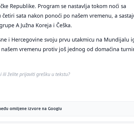
ičke Republike. Program se nastavlja tokom noći sa
u četiri sata nakon ponoći po našem vremenu, a sastaj
 grupe A Južna Koreja i Češka.
sne i Hercegovine svoju prvu utakmicu na Mundijalu i
o našem vremenu protiv još jednog od domaćina turni
ili želite prijaviti grešku u tekstu?
među omiljene izvore na Googlu