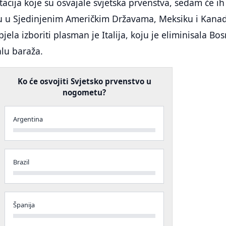
cija koje su osvajale svjetska prvenstva, sedam će ih
lu u Sjedinjenim Američkim Državama, Meksiku i Kanad
pjela izboriti plasman je Italija, koju je eliminisala Bos
lu baraža.