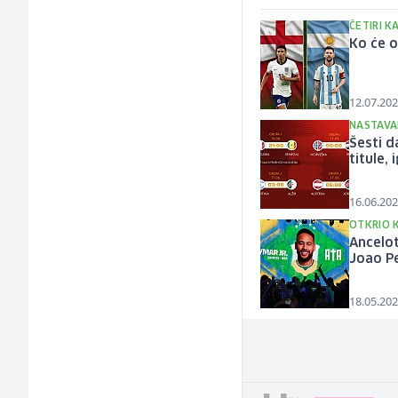
ČETIRI K
Ko će o
12.07.202
NASTAVA
Šesti d
titule,
16.06.202
OTKRIO 
Ancelot
Joao P
18.05.202