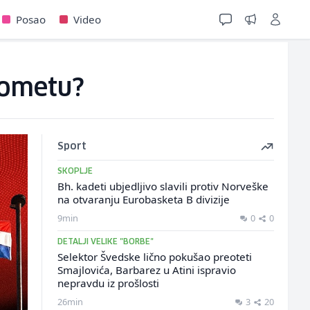
Posao
Video
gometu?
Sport
SKOPLJE
Bh. kadeti ubjedljivo slavili protiv Norveške
na otvaranju Eurobasketa B divizije
9min
0
0
DETALJI VELIKE "BORBE"
Selektor Švedske lično pokušao preoteti
Smajlovića, Barbarez u Atini ispravio
nepravdu iz prošlosti
26min
3
20