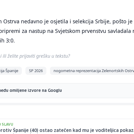
Ostrva nedavno je osjetila i selekcija Srbije, pošto je
u pripremi za nastup na Svjetskom prvenstvu savladala
ih 3:0.
ili želite prijaviti grešku u tekstu?
ja Španije
SP 2026
nogometna reprezentacija Zelenortskih Ostr
među omiljene izvore na Googlu
 SLAVU
rotiv Španije (40) ostao zatečen kad mu je voditeljica pokaz