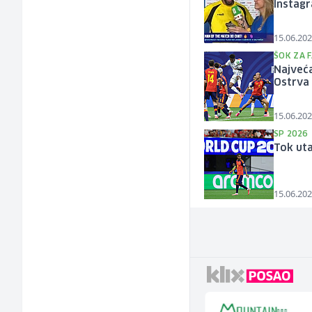
Instag
15.06.202
ŠOK ZA 
Najveća
Ostrva
15.06.202
SP 2026
Tok uta
15.06.202