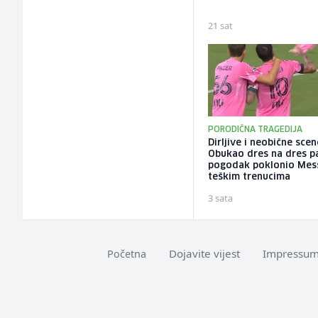
21 sat
PORODIČNA TRAGEDIJA
Dirljive i neobične scen
Obukao dres na dres p
pogodak poklonio Mess
teškim trenucima
3 sata
Dojavite vijest
Impressu
Početna