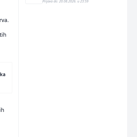
Prijava do: 20.08.2026. u 23:59
rva.
tih
ska
ih