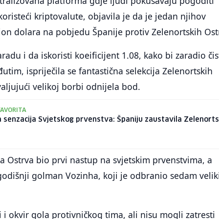
ralizovana platforma gdje ljudi pokušavaju pogoditi
risteći kriptovalute, objavila je da je jedan njihov
lion dolara na pobjedu Španije protiv Zelenortskih Ost
radu i da iskoristi koeificijent 1.08, kako bi zaradio čis
tim, ispriječila se fantastična selekcija Zelenortskih
aljujući velikoj borbi odnijela bod.
FAVORITA
 senzacija Svjetskog prvenstva: Španiju zaustavila Zelenort
ka Ostrva bio prvi nastup na svjetskim prvenstvima, a
-godišnji golman Vozinha, koji je odbranio sedam velik
i okvir gola protivničkog tima, ali nisu mogli zatresti