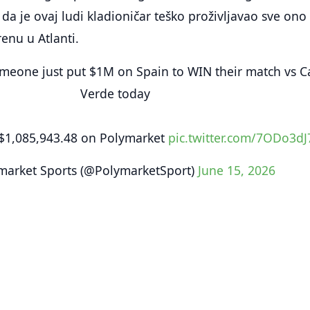
 da je ovaj ludi kladioničar teško proživljavao sve ono
enu u Atlanti.
eone just put $1M on Spain to WIN their match vs C
Verde today
s $1,085,943.48 on Polymarket
pic.twitter.com/7ODo3dJ
market Sports (@PolymarketSport)
June 15, 2026