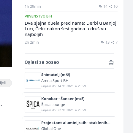
1h 29min
14
10
PRVENSTVO BIH
Dva sjajna duela pred nama: Derbi u Banjoj
Luci, Čelik nakon šest godina u društvu
najboljih
2h 2min
13
7
Oglasi za posao
Snimatelj (m/ž)
Arena Sport BH
jeli
Prijava do: 14.08.2026. u 23:59
a
Konobar - Šanker (m/ž)
,
Špica Lounge
Prijava do: 22.08.2026. u 23:59
Projektant aluminijskih - staklenih
fasada (m/ž)
Global One