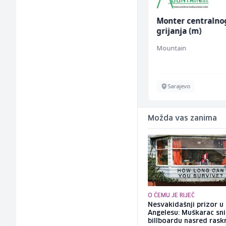
Trgovac - Magacioner
Monter centralno
(m/ž)
grijanja (m)
Amko komerc
Mountain
Fojnica
Sarajevo
Možda vas zanima
O ČEMU JE RIJEČ
Nesvakidašnji prizor u
Angelesu: Muškarac sni
billboardu nasred rask