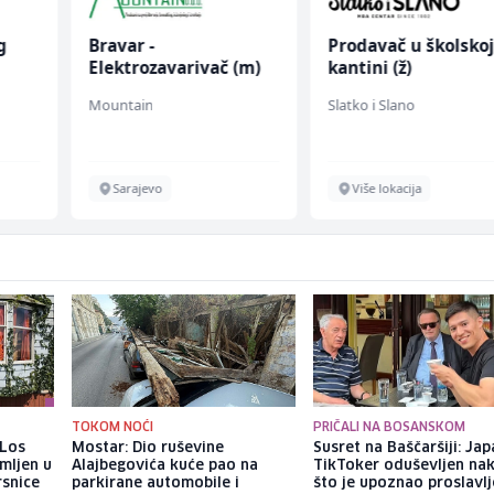
g
Bravar -
Prodavač u školsko
Elektrozavarivač (m)
kantini (ž)
Mountain
Slatko i Slano
Sarajevo
Više lokacija
TOKOM NOĆI
PRIČALI NA BOSANSKOM
 Los
Mostar: Dio ruševine
Susret na Baščaršiji: Jap
mljen u
Alajbegovića kuće pao na
TikToker oduševljen na
rsnice
parkirane automobile i
što je upoznao proslavl