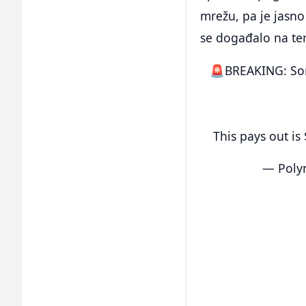
mrežu, pa je jasno
se događalo na ter
🚨BREAKING: Som
This pays out i
— Poly