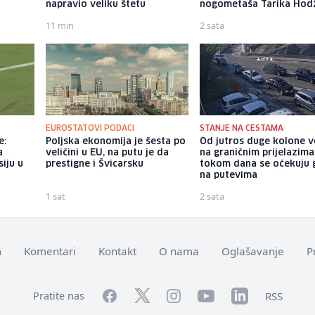
napravio veliku štetu
nogometaša Tarika Hod
11 min
2 sata
EUROSTATOVI PODACI
STANJE NA CESTAMA
e:
Poljska ekonomija je šesta po
Od jutros duge kolone v
a
veličini u EU, na putu je da
na graničnim prijelazima
iju u
prestigne i Švicarsku
tokom dana se očekuju 
na putevima
1 sat
2 sata
m
Komentari
Kontakt
O nama
Oglašavanje
P
Facebook
YouTube
LinkedIn
Twitter
Instagram
RSS
Pratite nas