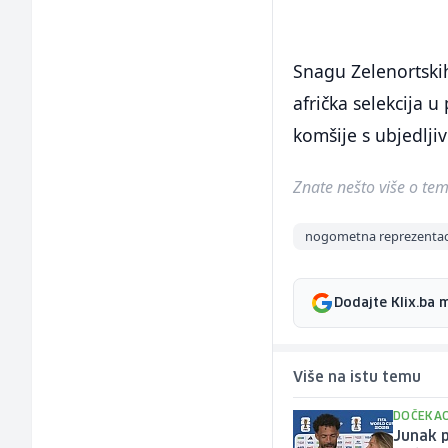
Snagu Zelenortskih 
afrička selekcija 
komšije s ubjedljiv
Znate nešto više o temi 
nogometna reprezentaci
Dodajte Klix.ba 
Više na istu temu
DOČEKAO
Junak p