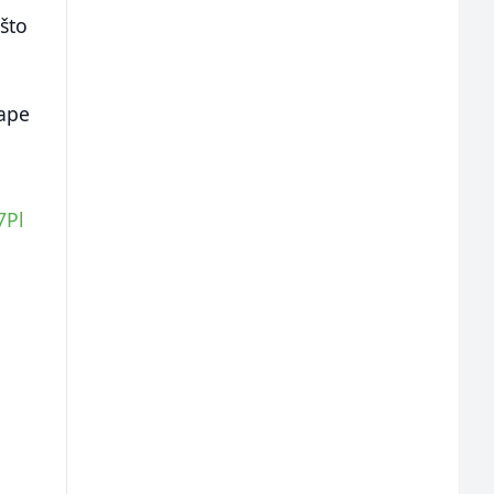
 što
ape
7Pl