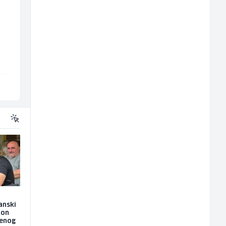
j
NK pomoćni radnik
Skladišni radnik (m/ž
(m)
Mountain
Lidl BH
Sarajevo
Lepenica
anski
kon
jenog