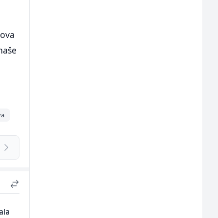
 ova
 naše
va
ala