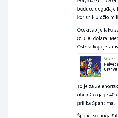
Polymarket, decent
buduće događaje ko
korisnik uložio mi
Očekivao je laku za
85.000 dolara. Među
Ostrva koja je zahv
ŠOK ZA 
Najveća
Ostrva
To je za Zelenorts
obilježio ga je 40
prilika Špancima.
Španci su pogađali 