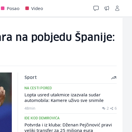
Posao
Video
ara na pobjedu Španije:
Sport
NA CESTI PORED
Lopta usred utakmice izazvala sudar
automobila: Kamere uživo sve snimile
48min
2
6
IDE KOD DEMIROVIĆA
Potvrda i iz kluba: Dženan Pejčinović pravi
veliki transfer za 25 miliona eura