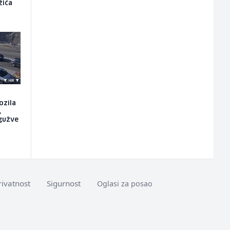
žića
ozila
,
gužve
rivatnost
Sigurnost
Oglasi za posao