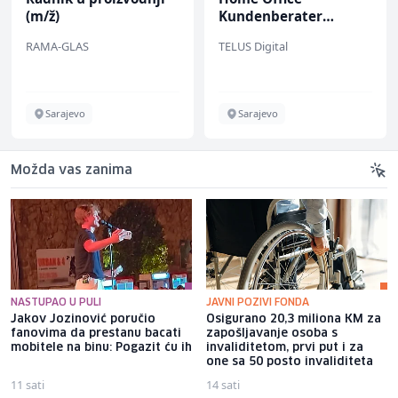
(m/ž)
Kundenberater
(m/w/d) für Vattenfall
RAMA-GLAS
TELUS Digital
Sarajevo
Sarajevo
Možda vas zanima
NASTUPAO U PULI
JAVNI POZIVI FONDA
Jakov Jozinović poručio
Osigurano 20,3 miliona KM za
fanovima da prestanu bacati
zapošljavanje osoba s
mobitele na binu: Pogazit ću ih
invaliditetom, prvi put i za
one sa 50 posto invaliditeta
11 sati
14 sati