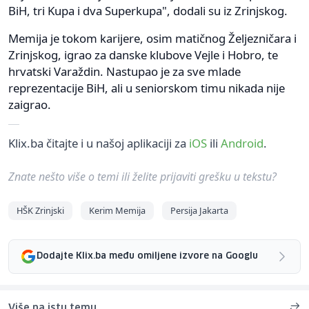
BiH, tri Kupa i dva Superkupa", dodali su iz Zrinjskog.
Memija je tokom karijere, osim matičnog Željezničara i
Zrinjskog, igrao za danske klubove Vejle i Hobro, te
hrvatski Varaždin. Nastupao je za sve mlade
reprezentacije BiH, ali u seniorskom timu nikada nije
zaigrao.
Klix.ba čitajte i u našoj aplikaciji za
iOS
ili
Android
.
Znate nešto više o temi ili želite prijaviti grešku u tekstu?
HŠK Zrinjski
Kerim Memija
Persija Jakarta
Dodajte Klix.ba među omiljene izvore na Googlu
Više na istu temu