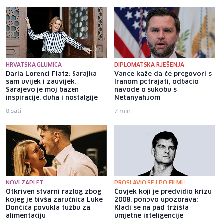
HRVATSKA GLUMICA
DIPLOMATSKA RJEŠENJA
Daria Lorenci Flatz: Sarajka
Vance kaže da će pregovori s
sam uvijek i zauvijek,
Iranom potrajati, odbacio
Sarajevo je moj bazen
navode o sukobu s
inspiracije, duha i nostalgije
Netanyahuom
8 sati
7 min
NOVI ZAPLET
PROSLAVIO SE I PO FILMU
Otkriven stvarni razlog zbog
Čovjek koji je predvidio krizu
kojeg je bivša zaručnica Luke
2008. ponovo upozorava:
Dončića povukla tužbu za
Kladi se na pad tržišta
alimentaciju
umjetne inteligencije