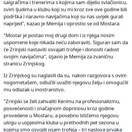
saigračima i trenerima s kojima sam dijelio svlačionicu,
svim ljudima u klubu koji su mi kroz sve ove godine bili
podrška i naravno navijačima koji su nas uvijek gurali
naprijed", kazao je Memija i oprostio se od Mostara:
"Mostar je postao moj drugi dom i iz njega nosim
uspomene koje nikada neću zaboraviti. Siguran sam da
će Zrinjski nastaviti osvajati trofeje i donositi radost
svojim navijačima", izjavio je Memija za zvaničnu
stranicu Zrinjskog.
Iz Zrinjskog su naglasili da su, nakon razgovora s ovim
nogometašem, odlučili uvažiti njegovu želju i omogućili
mu odlazak u inostranstvo.
"Zrinjski se želi zahvaliti Kerimu na profesionalizmu,
posvećenosti i značajnom doprinosu kroz godine
provedene u Mostaru, a posebno ističemo njegovu
ulogu u uspjesima kluba u prethodnih pet sezona u
kojima smo osvojili osam trofeja – tri naslova prvaka