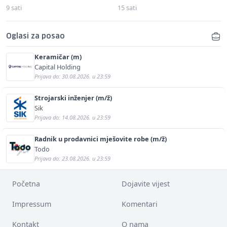
9 sati
15 sati
Oglasi za posao
Keramičar (m)
Capital Holding
Prijava do: 30.08.2026. u 23:59
Strojarski inženjer (m/ž)
Sik
Prijava do: 14.08.2026. u 23:59
Radnik u prodavnici mješovite robe (m/ž)
Todo
Prijava do: 23.08.2026. u 23:59
Početna
Dojavite vijest
Impressum
Komentari
Kontakt
O nama