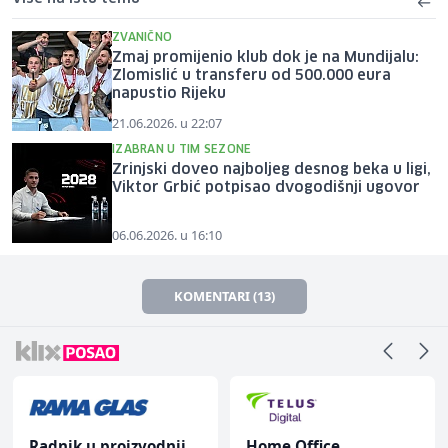
ZVANIČNO
Zmaj promijenio klub dok je na Mundijalu:
Zlomislić u transferu od 500.000 eura
napustio Rijeku
21.06.2026. u 22:07
IZABRAN U TIM SEZONE
Zrinjski doveo najboljeg desnog beka u ligi,
Viktor Grbić potpisao dvogodišnji ugovor
06.06.2026. u 16:10
KOMENTARI (13)
Radnik u proizvodnji
Home Office