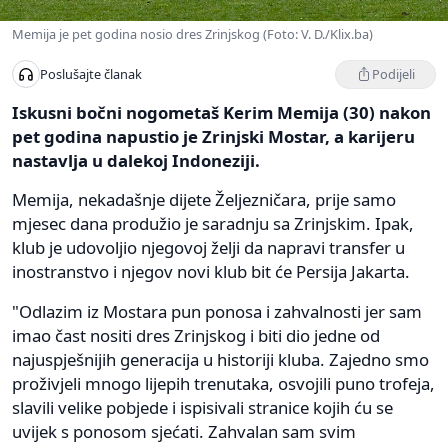
Memija je pet godina nosio dres Zrinjskog (Foto: V. D./Klix.ba)
Podijeli
Poslušajte članak
Iskusni bočni nogometaš Kerim Memija (30) nakon
pet godina napustio je Zrinjski Mostar, a karijeru
nastavlja u dalekoj Indoneziji.
Memija, nekadašnje dijete Željezničara, prije samo
mjesec dana produžio je saradnju sa Zrinjskim. Ipak,
klub je udovoljio njegovoj želji da napravi transfer u
inostranstvo i njegov novi klub bit će Persija Jakarta.
"Odlazim iz Mostara pun ponosa i zahvalnosti jer sam
imao čast nositi dres Zrinjskog i biti dio jedne od
najuspješnijih generacija u historiji kluba. Zajedno smo
proživjeli mnogo lijepih trenutaka, osvojili puno trofeja,
slavili velike pobjede i ispisivali stranice kojih ću se
uvijek s ponosom sjećati. Zahvalan sam svim