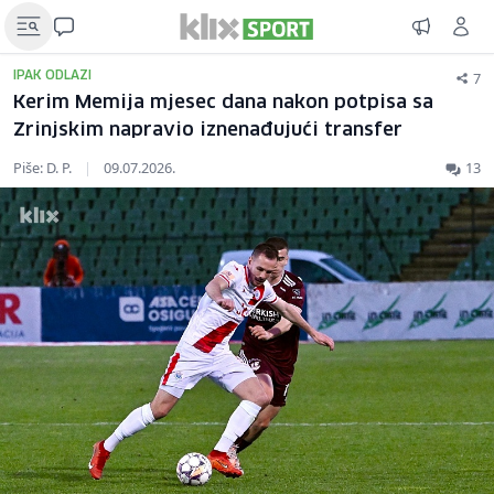
7
IPAK ODLAZI
Kerim Memija mjesec dana nakon potpisa sa
Zrinjskim napravio iznenađujući transfer
Piše: D. P.
|
09.07.2026.
13