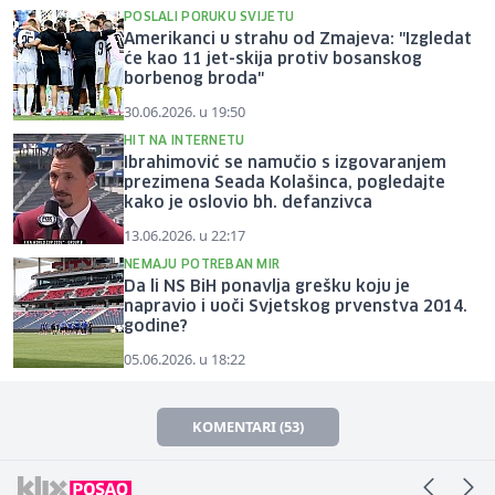
POSLALI PORUKU SVIJETU
Amerikanci u strahu od Zmajeva: "Izgledat
će kao 11 jet-skija protiv bosanskog
borbenog broda"
30.06.2026. u 19:50
HIT NA INTERNETU
Ibrahimović se namučio s izgovaranjem
prezimena Seada Kolašinca, pogledajte
kako je oslovio bh. defanzivca
13.06.2026. u 22:17
NEMAJU POTREBAN MIR
Da li NS BiH ponavlja grešku koju je
napravio i uoči Svjetskog prvenstva 2014.
godine?
05.06.2026. u 18:22
KOMENTARI (53)