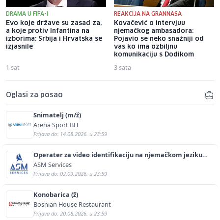
DRAMA U FIFA-I
REAKCIJA NA GRANNASA
Evo koje države su zasad za,
Kovačević o intervjuu
a koje protiv Infantina na
njemačkog ambasadora:
izborima: Srbija i Hrvatska se
Pojavio se neko snažniji od
izjasnile
vas ko ima ozbiljnu
komunikaciju s Dodikom
1 sat
3 sata
Oglasi za posao
Snimatelj (m/ž)
Arena Sport BH
Prijava do: 14.08.2026. u 23:59
Operater za video identifikaciju na njemačkom jeziku
(m/ž)
ASM Services
Prijava do: 02.09.2026. u 23:59
Konobarica (ž)
Bosnian House Restaurant
Prijava do: 20.08.2026. u 23:59