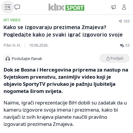
103
HIT VIDEO
Kako se izgovaraju prezimena Zmajeva?
Pogledajte kako je svaki igrač izgovorio svoje
Piše: H. H.
|
10.06.2026.
53
Podijeli
Poslušajte članak
Dok se Bosna i Hercegovina priprema za nastup na
Svjetskom prvenstvu, zanimljiv video koji je
objavio SportyTV privukao je pažnju ljubitelja
nogometa širom svijeta.
Naime, igrači reprezentacije BiH dobili su zadatak da u
kameru izgovore svoja imena i prezimena, kako bi
navijači iz svih krajeva planete naučili pravilno
izgovarati prezimena Zmajeva.