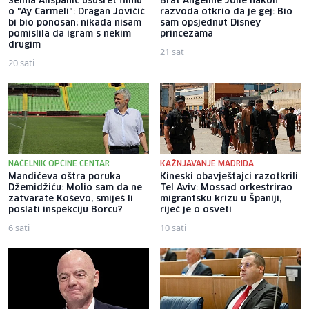
Selma Alispahić ususret filmu
Brat Angeline Jolie nakon
o "Ay Carmeli": Dragan Jovičić
razvoda otkrio da je gej: Bio
bi bio ponosan; nikada nisam
sam opsjednut Disney
pomislila da igram s nekim
princezama
drugim
21 sat
20 sati
NAČELNIK OPĆINE CENTAR
KAŽNJAVANJE MADRIDA
Mandićeva oštra poruka
Kineski obavještajci razotkrili
Džemidžiću: Molio sam da ne
Tel Aviv: Mossad orkestrirao
zatvarate Koševo, smiješ li
migrantsku krizu u Španiji,
poslati inspekciju Borcu?
riječ je o osveti
6 sati
10 sati