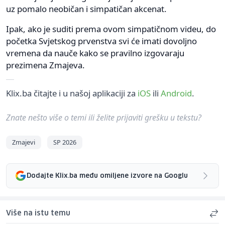
uz pomalo neobičan i simpatičan akcenat.
Ipak, ako je suditi prema ovom simpatičnom videu, do
početka Svjetskog prvenstva svi će imati dovoljno
vremena da nauče kako se pravilno izgovaraju
prezimena Zmajeva.
Klix.ba čitajte i u našoj aplikaciji za
iOS
ili
Android
.
Znate nešto više o temi ili želite prijaviti grešku u tekstu?
Zmajevi
SP 2026
Dodajte Klix.ba među omiljene izvore na Googlu
Više na istu temu