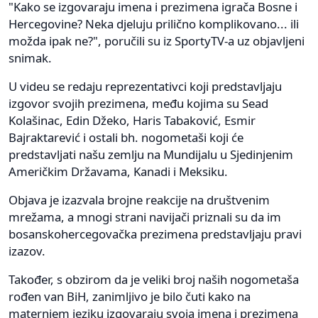
"Kako se izgovaraju imena i prezimena igrača Bosne i
Hercegovine? Neka djeluju prilično komplikovano... ili
možda ipak ne?", poručili su iz SportyTV-a uz objavljeni
snimak.
U videu se redaju reprezentativci koji predstavljaju
izgovor svojih prezimena, među kojima su Sead
Kolašinac, Edin Džeko, Haris Tabaković, Esmir
Bajraktarević i ostali bh. nogometaši koji će
predstavljati našu zemlju na Mundijalu u Sjedinjenim
Američkim Državama, Kanadi i Meksiku.
Objava je izazvala brojne reakcije na društvenim
mrežama, a mnogi strani navijači priznali su da im
bosanskohercegovačka prezimena predstavljaju pravi
izazov.
Također, s obzirom da je veliki broj naših nogometaša
rođen van BiH, zanimljivo je bilo čuti kako na
maternjem jeziku izgovaraju svoja imena i prezimena