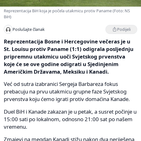
Reprezentacija BiH koja je počela utakmicu protiv Paname (Foto: NS
BiH)
Podijeli
Poslušajte članak
Reprezentacija Bosne i Hercegovine večeras je u
St. Louisu protiv Paname (1:1) odigrala posljednju
pripremnu utakmicu uoči Svjetskog prvenstva
koje će se ove godine odigrati u Sjedinjenim
Američkim Državama, Meksiku i Kanadi.
Već od sutra izabranici Sergeja Barbareza fokus
prebacuju na prvu utakmicu grupne faze Svjetskog
prvenstva koju ćemo igrati protiv domaćina Kanade.
Duel BiH i Kanade zakazan je u petak, a susret počinje u
15:00 sati po lokalnom, odnosno 21:00 sat po našem
vremenu.
Zmajevi na megdan Kanadi stižu nakon dva neriješena