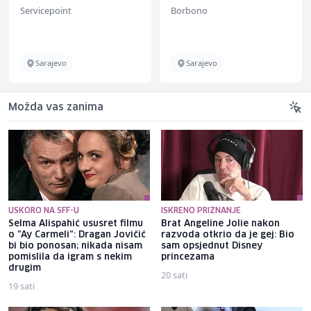
Servicepoint
Borbono
Sarajevo
Sarajevo
Možda vas zanima
USKORO NA SFF-U
ISKRENO PRIZNANJE
Selma Alispahić ususret filmu
Brat Angeline Jolie nakon
o "Ay Carmeli": Dragan Jovičić
razvoda otkrio da je gej: Bio
bi bio ponosan; nikada nisam
sam opsjednut Disney
pomislila da igram s nekim
princezama
drugim
20 sati
19 sati