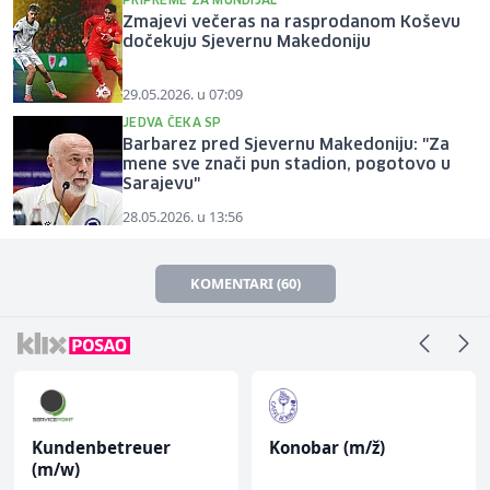
PRIPREME ZA MUNDIJAL
Zmajevi večeras na rasprodanom Koševu
dočekuju Sjevernu Makedoniju
29.05.2026. u 07:09
JEDVA ČEKA SP
Barbarez pred Sjevernu Makedoniju: "Za
mene sve znači pun stadion, pogotovo u
Sarajevu"
28.05.2026. u 13:56
KOMENTARI (60)
Kundenbetreuer
Konobar (m/ž)
(m/w)