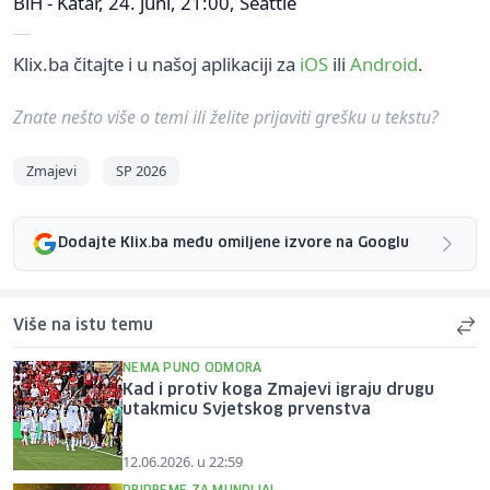
BiH - Katar, 24. juni, 21:00, Seattle
Klix.ba čitajte i u našoj aplikaciji za
iOS
ili
Android
.
Znate nešto više o temi ili želite prijaviti grešku u tekstu?
Zmajevi
SP 2026
Dodajte Klix.ba među omiljene izvore na Googlu
Više na istu temu
NEMA PUNO ODMORA
Kad i protiv koga Zmajevi igraju drugu
utakmicu Svjetskog prvenstva
12.06.2026. u 22:59