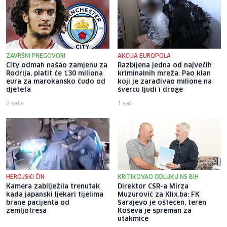
ZAVRŠNI PREGOVORI
AKCIJA EUROPOLA
City odmah našao zamjenu za
Razbijena jedna od najvećih
Rodrija, platit će 130 miliona
kriminalnih mreža: Pao klan
eura za marokansko čudo od
koji je zarađivao milione na
djeteta
švercu ljudi i droge
2 sata
1 sat
HEROJSKI ČIN
KRITIKOVAO ODLUKU NS BIH
Kamera zabilježila trenutak
Direktor CSR-a Mirza
kada japanski ljekari tijelima
Muzurović za Klix.ba: FK
brane pacijenta od
Sarajevo je oštećen, teren
zemljotresa
Koševa je spreman za
utakmice