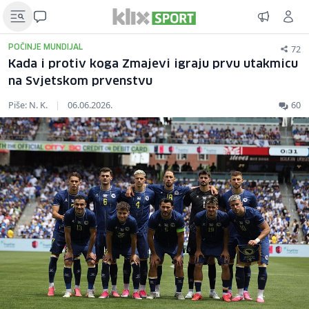
72
POČINJE MUNDIJAL
Kada i protiv koga Zmajevi igraju prvu utakmicu
na Svjetskom prvenstvu
Piše: N. K.
|
06.06.2026.
60