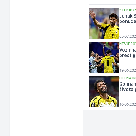
STEKAO 
Junak S
ponude
05.07.202
NEVJERO
Vozinha
presti
19.06.202
HIT NA I
Golman 
života 
16.06.202