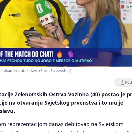
i stekao trenutak slave (Foto: Screenshot)
Podi
cije Zelenortskih Ostrva Vozinha (40) postao je p
cije na otvaranju Svjetskog prvenstva i to mu je
slavu.
jom reprezentacijom danas debitovao na Svjetskom