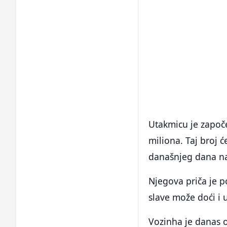
Utakmicu je započe
miliona. Taj broj ć
današnjeg dana n
Njegova priča je po
slave može doći i
Vozinha je danas 