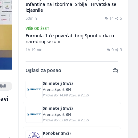
Infantina na izborima: Srbija i Hrvatska se
izjasnile
50min
14
5
VIŠE OD ŠEST
Formula 1 će povećati broj Sprint utrka u
narednoj sezoni
1h 19min
0
3
Oglasi za posao
Snimatelj (m/ž)
jeli
Arena Sport BH
Prijava do: 14.08.2026. u 23:59
ravi
Snimatelj (m/ž)
Arena Sport BH
Prijava do: 03.09.2026. u 23:59
Konobar (m/ž)