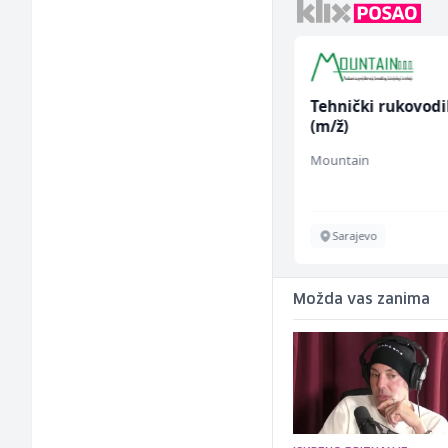
Voditelj poslovnice
Tehnički rukovodi
salona namještaja (m/
(m/ž)
ž)
Kalea
Mountain
Više lokacija
Sarajevo
Možda vas zanima