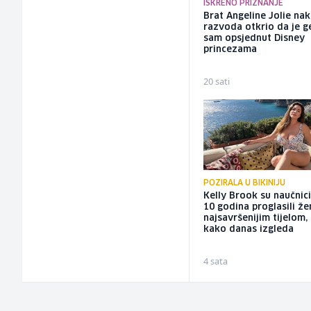
ISKRENO PRIZNANJE
Brat Angeline Jolie na
razvoda otkrio da je ge
sam opsjednut Disney
princezama
20 sati
POZIRALA U BIKINIJU
Kelly Brook su naučnici
10 godina proglasili ž
najsavršenijim tijelom,
kako danas izgleda
4 sata