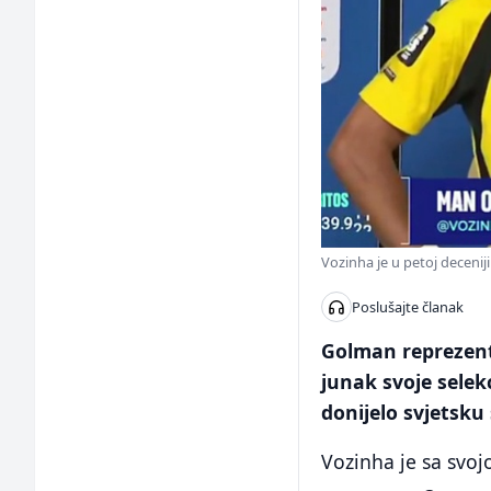
Vozinha je u petoj decenij
Poslušajte članak
Golman reprezenta
junak svoje selek
donijelo svjetsku 
Vozinha je sa svo