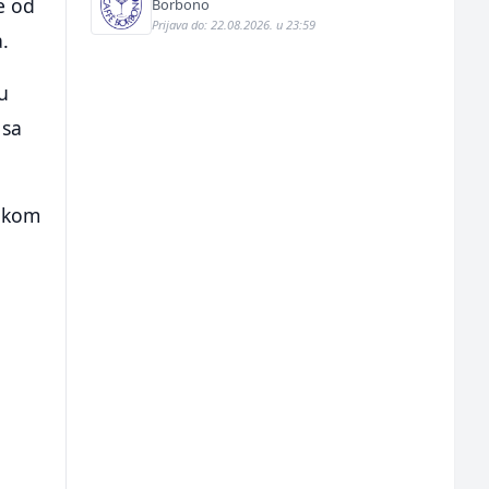
e od
Borbono
Prijava do: 22.08.2026. u 23:59
.
ju
 sa
tokom