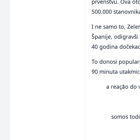
prvenstvu. Ova oto
500.000 stanovnika
I ne samo to, Zele
Španije, odigravši 
40 godina dočekao
To donosi popular
90 minuta utakmice
a reação do 
somos todo