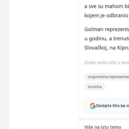
a sve su mahom bil
kojem je odbranio 
Golman reprezentac
u godinu, a trenut
Slovačkoj, na Kipru
Znate nešto više o temi 
nogometna reprezentaci
Vozinha
Dodajte Klix.ba 
Više na istu temu