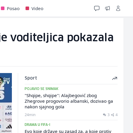
Posao
Video
e voditeljica pokazala
Sport
POJAVIO SE SNIMAK
"Shqipe, shqipe": Alajbegović zbog
Zhegrove progovorio albanski, dozivao ga
nakon sjajnog gola
24min
3
4
DRAMA U FIFA-I
Evo koje države su zasad za, a koje protiv