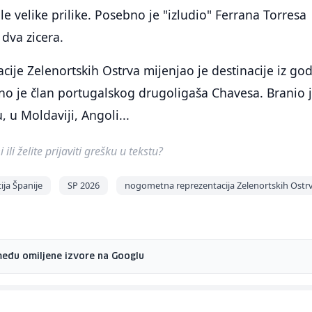
e velike prilike. Posebno je "izludio" Ferrana Torresa
dva zicera.
ije Zelenortskih Ostrva mijenjao je destinacije iz go
no je član portugalskog drugoligaša Chavesa. Branio 
, u Moldaviji, Angoli...
ili želite prijaviti grešku u tekstu?
ja Španije
SP 2026
nogometna reprezentacija Zelenortskih Ostr
među omiljene izvore na Googlu