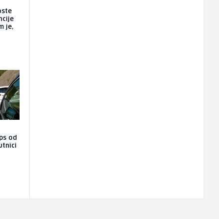
oste
ncije
m je,
aps od
utnici