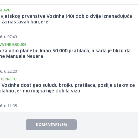
SLAVU
vjetskog prvenstva Vozinha (40) dobio dvije iznenađujuće
 za nastavak karijere
6. u 07:43
VATNE BROJKE
 zaludio planetu: Imao 50.000 pratilaca, a sada je blizu da
gne Manuela Neuera
6. u 22:20
NTERNETU
Vozinha dostigao suludu brojku pratilaca, poslije utakmice
plakao jer mu majka nije dobila vizu
6. u 11:35
KOMENTARI (16)