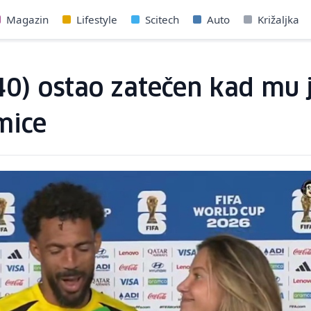
Magazin
Lifestyle
Scitech
Auto
Križaljka
40) ostao zatečen kad mu j
mice