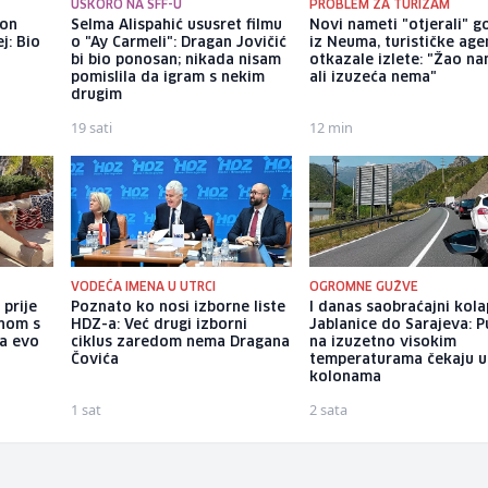
USKORO NA SFF-U
PROBLEM ZA TURIZAM
kon
Selma Alispahić ususret filmu
Novi nameti "otjerali" g
j: Bio
o "Ay Carmeli": Dragan Jovičić
iz Neuma, turističke age
bi bio ponosan; nikada nisam
otkazale izlete: "Žao na
pomislila da igram s nekim
ali izuzeća nema"
drugim
19 sati
12 min
VODEĆA IMENA U UTRCI
OGROMNE GUŽVE
 prije
Poznato ko nosi izborne liste
I danas saobraćajni kol
enom s
HDZ-a: Već drugi izborni
Jablanice do Sarajeva: P
 a evo
ciklus zaredom nema Dragana
na izuzetno visokim
Čovića
temperaturama čekaju u
kolonama
1 sat
2 sata