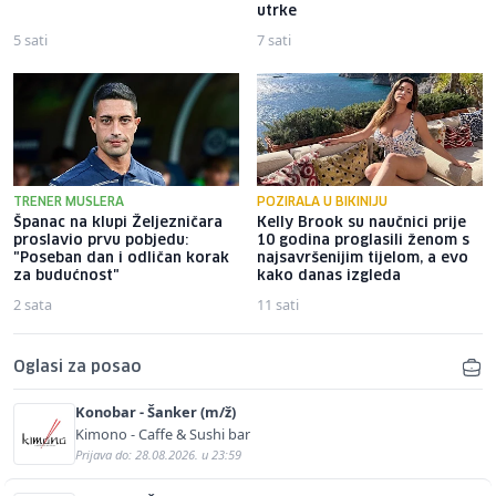
utrke
5 sati
7 sati
TRENER MUSLERA
POZIRALA U BIKINIJU
Španac na klupi Željezničara
Kelly Brook su naučnici prije
proslavio prvu pobjedu:
10 godina proglasili ženom s
"Poseban dan i odličan korak
najsavršenijim tijelom, a evo
za budućnost"
kako danas izgleda
2 sata
11 sati
Oglasi za posao
Konobar - Šanker (m/ž)
Kimono - Caffe & Sushi bar
Prijava do: 28.08.2026. u 23:59