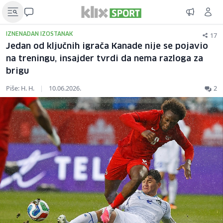
17
IZNENADAN IZOSTANAK
Jedan od ključnih igrača Kanade nije se pojavio
na treningu, insajder tvrdi da nema razloga za
brigu
Piše: H. H.
|
10.06.2026.
2