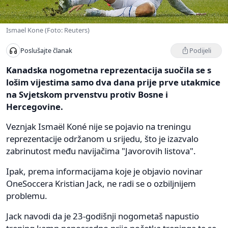
Ismael Kone (Foto: Reuters)
Podijeli
Poslušajte članak
Kanadska nogometna reprezentacija suočila se s
lošim vijestima samo dva dana prije prve utakmice
na Svjetskom prvenstvu protiv Bosne i
Hercegovine.
Veznjak Ismaël Koné nije se pojavio na treningu
reprezentacije održanom u srijedu, što je izazvalo
zabrinutost među navijačima "Javorovih listova".
Ipak, prema informacijama koje je objavio novinar
OneSoccera Kristian Jack, ne radi se o ozbiljnijem
problemu.
Jack navodi da je 23-godišnji nogometaš napustio