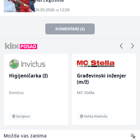
Hercegovine
26.05.2026. u 12:29
KOMENTARI (2)
Higijeničarka (ž)
Građevinski inženjer
(m/ž)
Invictus
MC-Stella
Sarajevo
Velika Kladuša
Možda vas zanima