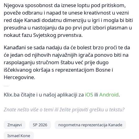
Njegova sposobnost da iznese loptu pod pritiskom,
poveže odbranu i napad te unese kreativnost u vezni
red daje Kanadi dodatnu dimenziju u igri i mogla bi biti
presudna u nastojanju da po prvi put izbori plasman u
nokaut fazu Svjetskog prvenstva.
Kanađani se sada nadaju da će bolest brzo proći te da
će jedan od njihovih najvažnijih igrača ponovo biti na
raspolaganju stručnom štabu već prije dugo
iščekivanog okršaja s reprezentacijom Bosne i
Hercegovine.
Klix.ba čitajte i u našoj aplikaciji za
iOS
ili
Android
.
Znate nešto više o temi ili želite prijaviti grešku u tekstu?
Zmajevi
SP 2026
nogometna reprezentacija Kanade
Ismael Kone