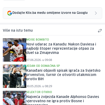
Dodajte Klix.ba među omiljene izvore na Googlu
Više na istu temu
MOISE BOMBITO
Novi udarac za Kanadu: Nakon Daviesa i
najbolji štoper reprezentacije otpao za
duel sa Zmajevima
07.06.2026. u 09:08
JEDAN OD DOMAĆINA SP
Kanađani objavili spisak igrača za Svjetsko
prvenstvo, turnir će otvoriti utakmicom
protiv BiH
30.05.2026. u 08:29
SELEKTOR OTKRIO
Najveća zvijezda Kanade Alphonso Davies
vjerovatno ne igra protiv Bosne i