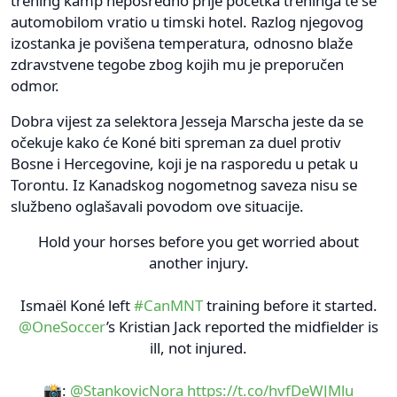
trening kamp neposredno prije početka treninga te se
automobilom vratio u timski hotel. Razlog njegovog
izostanka je povišena temperatura, odnosno blaže
zdravstvene tegobe zbog kojih mu je preporučen
odmor.
Dobra vijest za selektora Jesseja Marscha jeste da se
očekuje kako će Koné biti spreman za duel protiv
Bosne i Hercegovine, koji je na rasporedu u petak u
Torontu. Iz Kanadskog nogometnog saveza nisu se
službeno oglašavali povodom ove situacije.
Hold your horses before you get worried about
another injury.
Ismaël Koné left
#CanMNT
training before it started.
@OneSoccer
’s Kristian Jack reported the midfielder is
ill, not injured.
📸:
@StankovicNora
https://t.co/hvfDeWJMlu