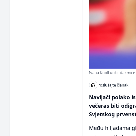
Ivana Knoll uoči utakmice 
Poslušajte članak
Navijači polako i
večeras biti odig
Svjetskog prvens
Među hiljadama gle