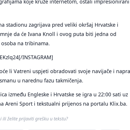
rafijama koje kruže internetom, ostali impresionirani
a stadionu zagrijava pred veliki okršaj Hrvatske i
nje da će Ivana Knoll i ovog puta biti jedna od
h osoba na tribinama.
EKzlq24[/INSTAGRAM]
oće li Vatreni uspjeti obradovati svoje navijače i napra
asmanu u narednu fazu takmičenja.
ca između Engleske i Hrvatske se igra u 22:00 sati uz
a Areni Sport i tekstualni prijenos na portalu Klix.ba.
ili želite prijaviti grešku u tekstu?