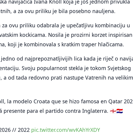
ska navijačica Ivana Knoll koja je još jednom privukla
tnih, a za ovu priliku je bila posebno nauljena.
a za ovu priliku odabrala je upečatljivu kombinaciju u
vatskim kockicama. Nosila je prozirni korzet inspirisan
, koji je kombinovala s kratkim traper hlačicama.
edno od najprepoznatljivijih lica kada je riječ o navij
entaciju. Svoju popularnost stekla je tokom Svjetskog
, a od tada redovno prati nastupe Vatrenih na veliki
ll, la modelo Croata que se hizo famosa en Qatar 202
presente para el partido contra Inglaterra. 🏴󠁧󠁢󠁥󠁮󠁧󠁿🇭🇷
2026 // 2022
pic.twitter.com/wvKAhYrXDY