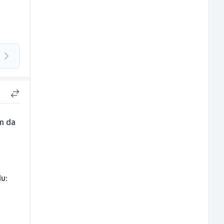
am da
u: