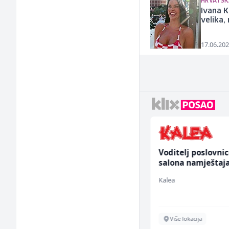
HRVATSK
Ivana K
velika,
17.06.202
Tehničar održavanja
Voditelj poslovni
CNC mašina (m)
salona namještaja
ž)
Irion Argerr
Kalea
Vogošća
Više lokacija