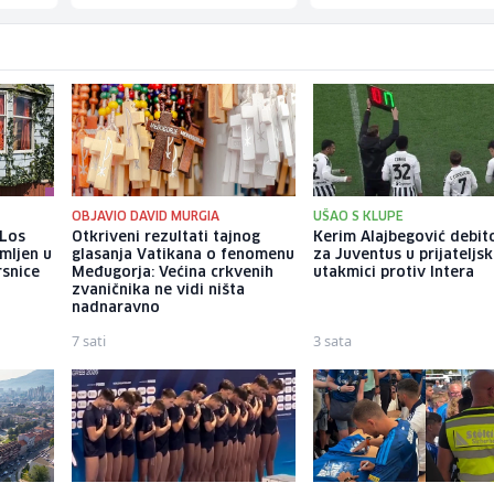
OBJAVIO DAVID MURGIA
UŠAO S KLUPE
 Los
Otkriveni rezultati tajnog
Kerim Alajbegović debi
mljen u
glasanja Vatikana o fenomenu
za Juventus u prijateljsk
rsnice
Međugorja: Većina crkvenih
utakmici protiv Intera
zvaničnika ne vidi ništa
nadnaravno
7 sati
3 sata