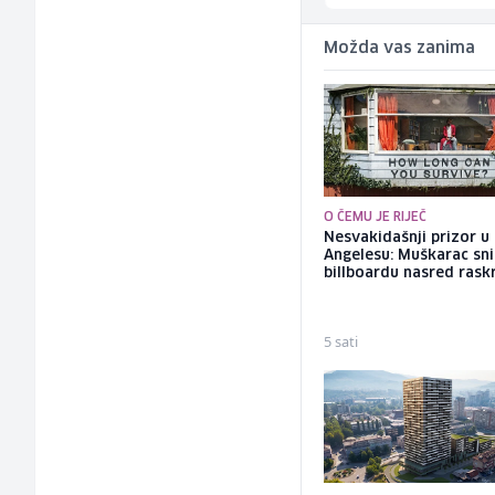
Možda vas zanima
O ČEMU JE RIJEČ
Nesvakidašnji prizor u
Angelesu: Muškarac sni
billboardu nasred rask
5 sati