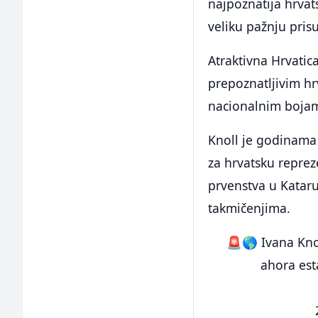
najpoznatija hrvat
veliku pažnju prisu
Atraktivna Hrvatic
prepoznatljivim hr
nacionalnim bojama
Knoll je godinama j
za hrvatsku reprez
prvenstva u Kataru
takmičenjima.
🚨🌎 Ivana Kno
ahora está 