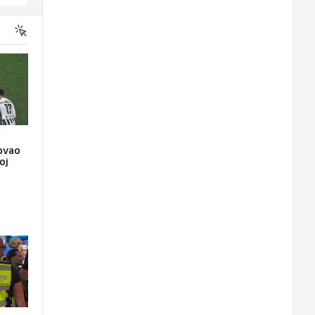
tovao
oj