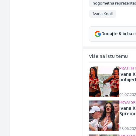
nogometna reprezentaci
Ivana Knoll
Dodajte Klix.ba 
Više na istu temu
PRATI IH
Ivana K
pobije
02.07.202
HRVATSK
Ivana K
Spremi
28.06.202