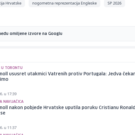
ja Hrvatske
nogometna reprezentacija Engleske
SP 2026
među omiljene izvore na Googlu
 I U TORONTU
noll ususret utakmici Vatrenih protiv Portugala: Jedva ček
dimo
6. u 17:39
A NAVIJAČICA
noll nakon pobjede Hrvatske uputila poruku Cristianu Ronald
 se
6. u 11:37