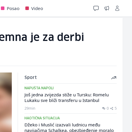
Posao
Video
remna je za derbi
Sport
NAPUŠTA NAPOLI
Još jedna zvijezda stiže u Tursku: Romelu
Lukaku sve bliži transferu u Istanbul
29min
0
5
HAOTIČNA SITUACIJA
Džeko i Muslić izazvali ludnicu među
navijačima Schalkea, obezbjeđenje moralo