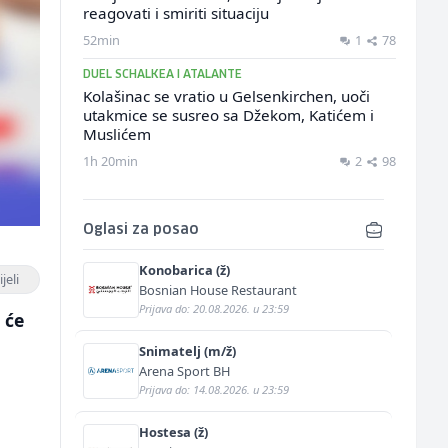
reagovati i smiriti situaciju
52min
1
78
DUEL SCHALKEA I ATALANTE
Kolašinac se vratio u Gelsenkirchen, uoči
utakmice se susreo sa Džekom, Katićem i
Muslićem
1h 20min
2
98
Oglasi za posao
Konobarica (ž)
jeli
Bosnian House Restaurant
Prijava do: 20.08.2026. u 23:59
 će
Snimatelj (m/ž)
Arena Sport BH
Prijava do: 14.08.2026. u 23:59
Hostesa (ž)