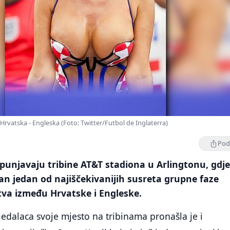
Hrvatska - Engleska (Foto: Twitter/Futbol de Inglaterra)
Podi
spunjavaju tribine AT&T stadiona u Arlingtonu, gdje
ran jedan od najiščekivanijih susreta grupne faze
tva između Hrvatske i Engleske.
dalaca svoje mjesto na tribinama pronašla je i