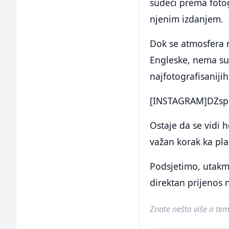
sudeći prema fotog
njenim izdanjem.
Dok se atmosfera n
Engleske, nema sum
najfotografisaniji
[INSTAGRAM]DZsp
Ostaje da se vidi h
važan korak ka pl
Podsjetimo, utakmi
direktan prijenos n
Znate nešto više o temi 