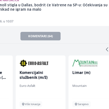
A NAVIJAČICA
noll stigla u Dallas, bodrit će Vatrene na SP-u: Očekivanja su
 nikad ne igram na malo
6. u 10:07
KOMENTARI (64)
ce
Komercijalni
Limar (m)
 (m/
službenik (m/ž)
Euro-Asfalt
Mountain
Više lokacija
Sarajevo