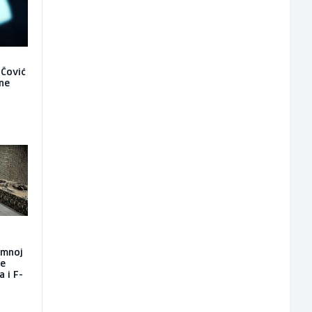
 Čović
 ne
emnoj
će
a i F-