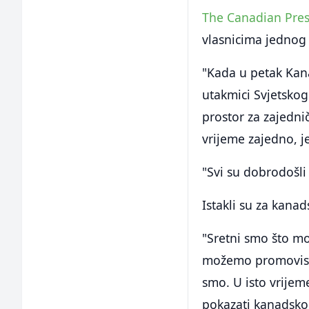
The Canadian Pre
vlasnicima jednog
"Kada u petak Kan
utakmici Svjetskog
prostor za zajedni
vrijeme zajedno, j
"Svi su dobrodošli
Istakli su za kana
"Sretni smo što m
možemo promovisat
smo. U isto vrije
pokazati kanadsko 