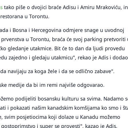
ss
tako piše o dvojici braće Adisu i Amiru Mrakoviću, i
 restorana u Torontu.
ada i Bosna i Hercegovina odmjere snage u uvodnoj
 prvenstva u Torontu, braća će svoj parking pretvoriti 
čko gledanje utakmice. Bit će to dan da ljudi provedu
edu zajedno i gledaju utakmicu", rekao je Adis i dodao
 da navijaju za koga žele i da se odlično zabave".
dske medije da bi im remi najviše odgovarao.
ožemo podijeliti bosansku kulturu sa svima. Nadamo s
i i pokazati našim kanadskim komšijama ko smo i št
me, svim posjetiocima koji dolaze u Kanadu možemo
gostoprimstvo i super se provesti", kazao je Adis.