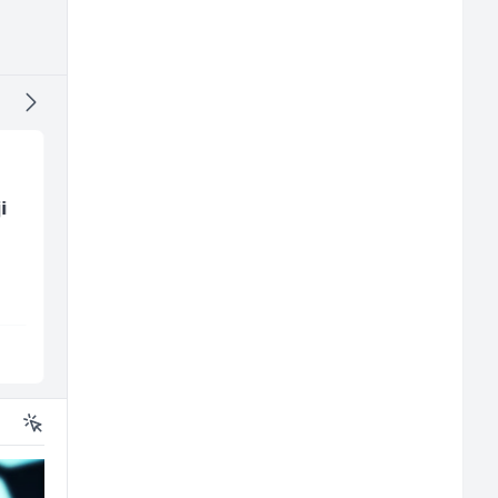
i
Skladišni radnik (m/ž)
Tehničar održavanja
CNC mašina (m)
Lidl BH
Irion Argerr
Lepenica
Vogošća