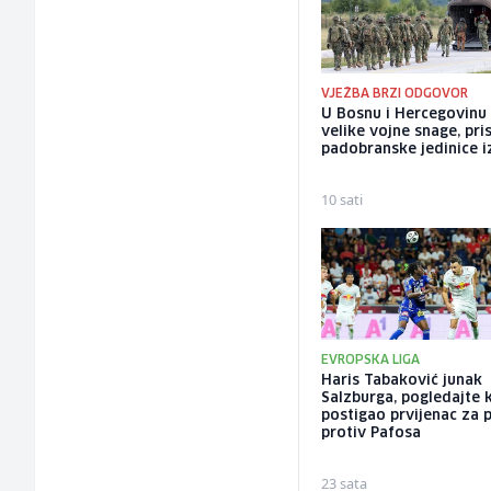
VJEŽBA BRZI ODGOVOR
U Bosnu i Hercegovinu
velike vojne snage, pris
padobranske jedinice iz
10 sati
EVROPSKA LIGA
Haris Tabaković junak
Salzburga, pogledajte 
postigao prvijenac za 
protiv Pafosa
23 sata