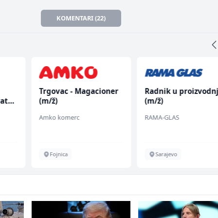
KOMENTARI (22)
Trgovac - Magacioner
Radnik u proizvodnj
rata
(m/ž)
(m/ž)
Amko komerc
RAMA-GLAS
Fojnica
Sarajevo