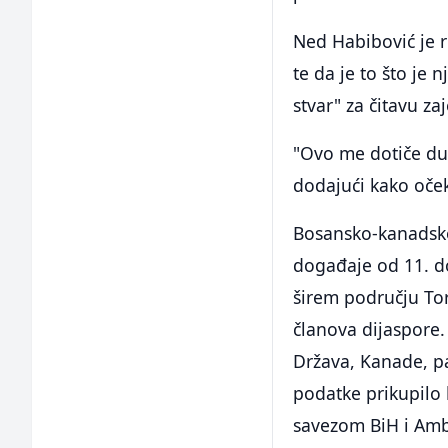
Ned Habibović je r
te da je to što j
stvar" za čitavu za
"Ovo me dotiče dub
dodajući kako oček
Bosansko-kanadsko
događaje od 11. d
širem području To
članova dijaspore.
Država, Kanade, pa
podatke prikupilo
savezom BiH i Am