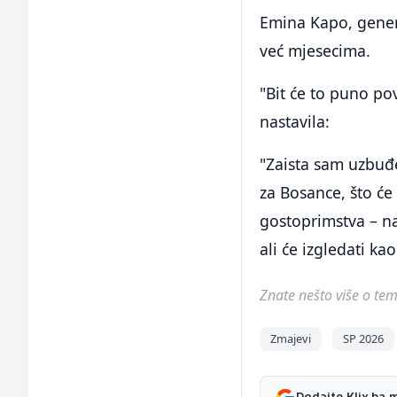
Emina Kapo, genera
već mjesecima.
"Bit će to puno po
nastavila:
"Zaista sam uzbuđe
za Bosance, što će 
gostoprimstva – n
ali će izgledati k
Znate nešto više o temi 
Zmajevi
SP 2026