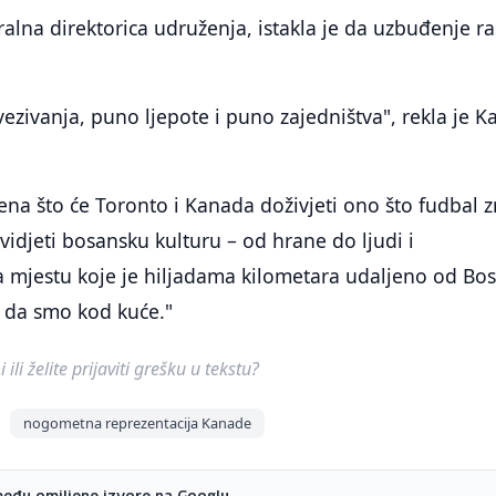
lna direktorica udruženja, istakla je da uzbuđenje ra
vezivanja, puno ljepote i puno zajedništva", rekla je K
na što će Toronto i Kanada doživjeti ono što fudbal z
vidjeti bosansku kulturu – od hrane do ljudi i
a mjestu koje je hiljadama kilometara udaljeno od Bo
ao da smo kod kuće."
ili želite prijaviti grešku u tekstu?
nogometna reprezentacija Kanade