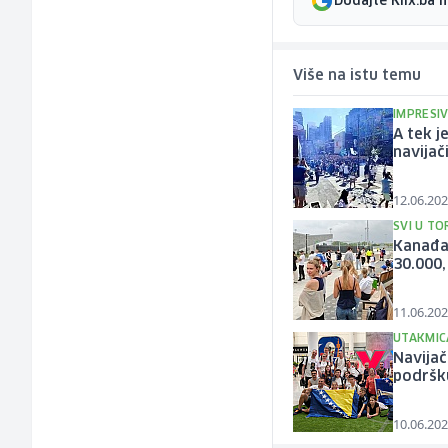
Dodajte Klix.ba 
Više na istu temu
IMPRESI
A tek j
navijač
12.06.202
SVI U T
Kanađan
30.000,
11.06.202
UTAKMIC
Navijač
podršk
10.06.202