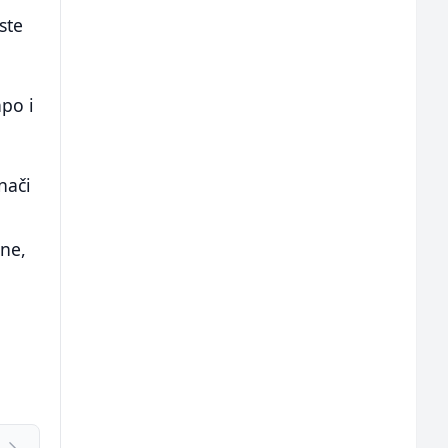
ste
apo i
nači
sne,