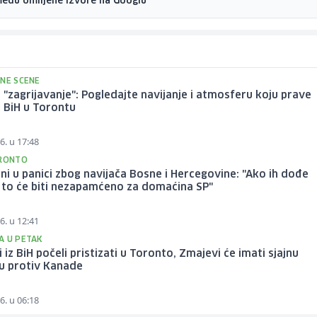
među omiljene izvore na Googlu
VNE SCENE
e "zagrijavanje": Pogledajte navijanje i atmosferu koju prave
i BiH u Torontu
6. u 17:48
ORONTO
i u panici zbog navijača Bosne i Hercegovine: "Ako ih dođe
 to će biti nezapamćeno za domaćina SP"
6. u 12:41
A U PETAK
i iz BiH počeli pristizati u Toronto, Zmajevi će imati sjajnu
u protiv Kanade
6. u 06:18