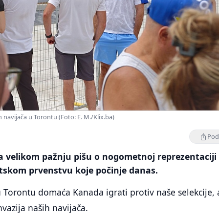
h navijača u Torontu (Foto: E. M./Klix.ba)
Podi
a velikom pažnju pišu o nogometnoj reprezentaciji
etskom prvenstvu koje počinje danas.
u Torontu domaća Kanada igrati protiv naše selekcije, 
nvazija naših navijača.