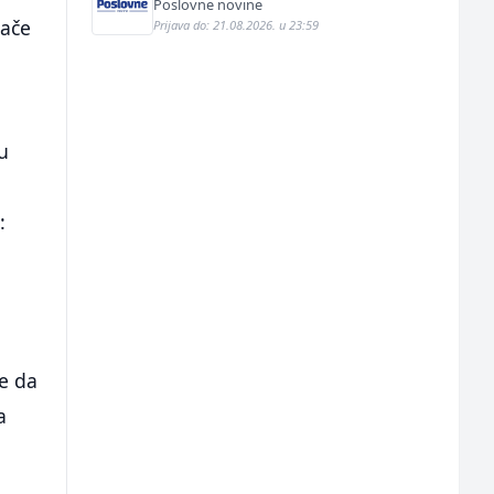
Poslovne novine
nače
Prijava do: 21.08.2026. u 23:59
u
:
e da
a