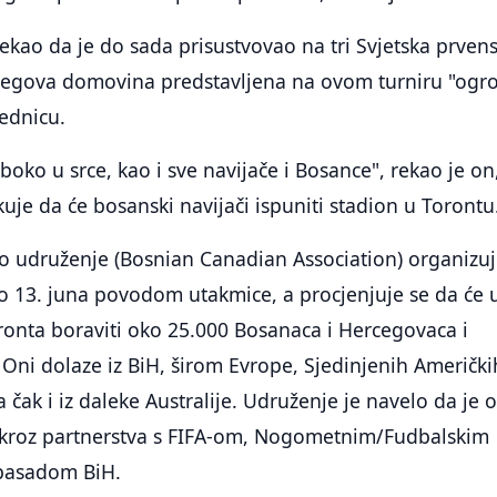
ekao da je do sada prisustvovao na tri Svjetska prvens
e njegova domovina predstavljena na ovom turniru "og
jednicu.
oko u srce, kao i sve navijače i Bosance", rekao je on
uje da će bosanski navijači ispuniti stadion u Torontu
 udruženje (Bosnian Canadian Association) organizu
o 13. juna povodom utakmice, a procjenjuje se da će 
ronta boraviti oko 25.000 Bosanaca i Hercegovaca i
 Oni dolaze iz BiH, širom Evrope, Sjedinjenih Američki
 čak i iz daleke Australije. Udruženje je navelo da je 
 kroz partnerstva s FIFA-om, Nogometnim/Fudbalskim
basadom BiH.