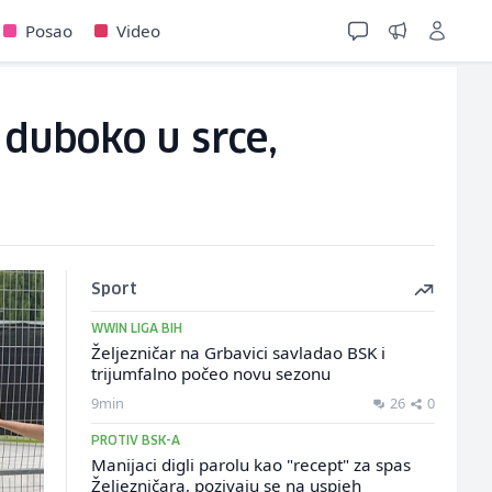
Posao
Video
 duboko u srce,
Sport
WWIN LIGA BIH
Željezničar na Grbavici savladao BSK i
trijumfalno počeo novu sezonu
9min
26
0
PROTIV BSK-A
Manijaci digli parolu kao "recept" za spas
Željezničara, pozivaju se na uspjeh