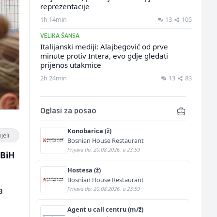
reprezentacije
1h 14min
13
105
VELIKA ŠANSA
Italijanski mediji: Alajbegović od prve
minute protiv Intera, evo gdje gledati
prijenos utakmice
2h 24min
13
83
Oglasi za posao
Konobarica (ž)
jeli
Bosnian House Restaurant
Prijava do: 20.08.2026. u 23:59
 BiH
Hostesa (ž)
Bosnian House Restaurant
a
Prijava do: 20.08.2026. u 23:59
Agent u call centru (m/ž)