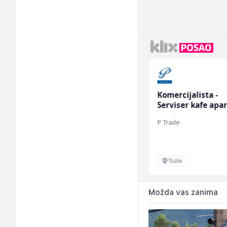
Radnik u proizvodnji
Komercijalista -
(m/ž)
Serviser kafe apa
(m/ž)
Conty Plus
P Trade
Sarajevo
Tuzla
Možda vas zanima