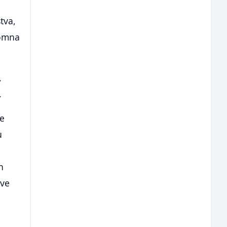
tva,
romna
,
.
je
u
h
ove