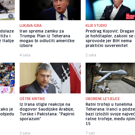
LUKAVA IGRA
KLIX STUDIO
 dolaze
Iran sprema zamku za
Predrag Kojović: Dragan
tižu i
Trumpa: Plan iz Teherana
je hohštapler, zakoni se
 Italije
mogao bi odlučiti američke
sprovode jer BiH nema
izbore
praktični suverenitet
4 sata
2 sata
OŠTRE KRITIKE
OBORENE LETJELICE
Iz Irana stigle reakcije na
Ratni trofeji u tunelima
kako je
dogovor Saudijske Arabije,
Teherana: Iranci u podz
pobjedu
Turske i Pakistana: "Papirni
bazi izložili svoje najve
sporazum"
ratne trofeje, među njim
15
3 sata
7 sati