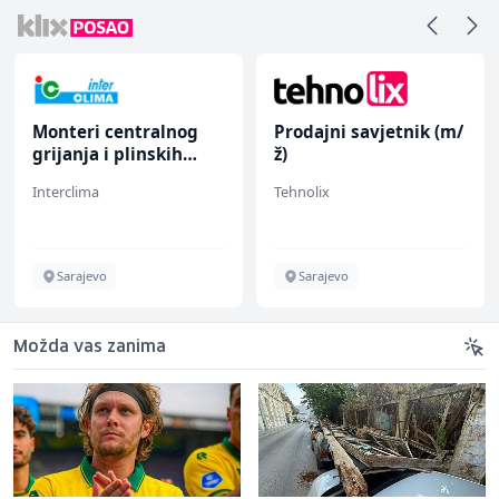
alnog
Prodajni savjetnik (m/
Monteri ventilaci
kih
ž)
klimatizacije (m)
Tehnolix
Interclima
Sarajevo
Sarajevo
Možda vas zanima