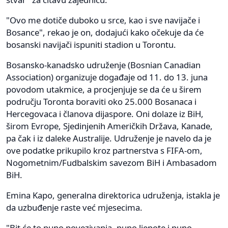
"Ovo me dotiče duboko u srce, kao i sve navijače i
Bosance", rekao je on, dodajući kako očekuje da će
bosanski navijači ispuniti stadion u Torontu.
Bosansko-kanadsko udruženje (Bosnian Canadian
Association) organizuje događaje od 11. do 13. juna
povodom utakmice, a procjenjuje se da će u širem
području Toronta boraviti oko 25.000 Bosanaca i
Hercegovaca i članova dijaspore. Oni dolaze iz BiH,
širom Evrope, Sjedinjenih Američkih Država, Kanade,
pa čak i iz daleke Australije. Udruženje je navelo da je
ove podatke prikupilo kroz partnerstva s FIFA-om,
Nogometnim/Fudbalskim savezom BiH i Ambasadom
BiH.
Emina Kapo, generalna direktorica udruženja, istakla je
da uzbuđenje raste već mjesecima.
"Bit će to puno povezivanja, puno ljepote i puno