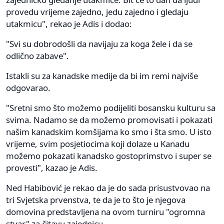
provedu vrijeme zajedno, jedu zajedno i gledaju
utakmicu", rekao je Adis i dodao:
"Svi su dobrodošli da navijaju za koga žele i da se
odlično zabave".
Istakli su za kanadske medije da bi im remi najviše
odgovarao.
"Sretni smo što možemo podijeliti bosansku kulturu sa
svima. Nadamo se da možemo promovisati i pokazati
našim kanadskim komšijama ko smo i šta smo. U isto
vrijeme, svim posjetiocima koji dolaze u Kanadu
možemo pokazati kanadsko gostoprimstvo i super se
provesti", kazao je Adis.
Ned Habibović je rekao da je do sada prisustvovao na
tri Svjetska prvenstva, te da je to što je njegova
domovina predstavljena na ovom turniru "ogromna
stvar" za čitavu zajednicu.