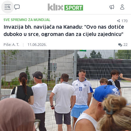
170
SVE SPREMNO ZA MUNDIJAL
Invazija bh. navijača na Kanadu: "Ovo nas dotiče
duboko u srce, ogroman dan za cijelu zajednicu"
Piše: A. T.
|
11.06.2026.
22