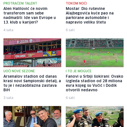
PROTRAĆENI TALENT
TOKOM NOĆI
Alen Halilović će novim
Mostar: Dio ruševine
transferom sam sebe
Alajbegovića kuće pao na
nadmašiti: Ide van Evrope u
parkirane automobile i
13. klub u karijeri?
napravio veliku štetu
4 sata
6 sati
UOČI NOVE SEZONE
I TO JE MOGUĆE
Arsenalov stadion od danas
Fanovi u Srbiji šokirani: Ovako
krasi novi šampionski detalj, a
izgleda stadion od 28 miliona
tu je i nezaobilazna zastava
eura kojeg su Vučić i Dodik
BiH
otvorili nedavno
3 sata
6 sati