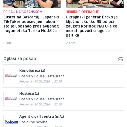
PRIČALI NA BOSANSKOM
HIBRIDNE OPERACIJE
Susret na Baščaršiji: Japanski
Ukrajinski general: Brčko je
TikToker oduševljen nakon
ključno, ukoliko RS odluči
što je upoznao proslavljenog
zauzeti koridor, NATO-a će
nogometaša Tarika Hodžića
morati povući snage sa
Baltika
8 sati
20 sati
Oglasi za posao
Konobarica (ž)
Bosnian House Restaurant
Prijava do: 20.08.2026. u 23:59
Hostesa (ž)
Bosnian House Restaurant
Prijava do: 20.08.2026. u 23:59
Agent u call centru (m/ž)
Poslovne novine