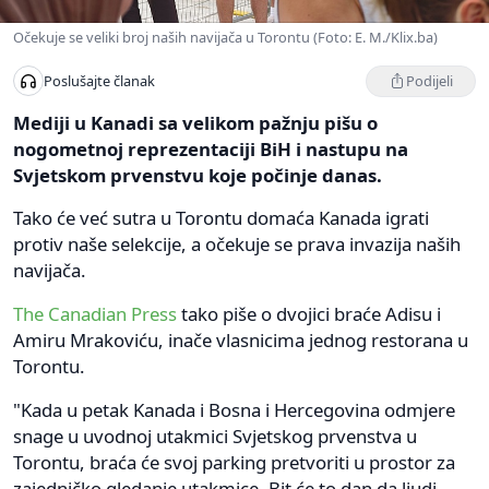
Očekuje se veliki broj naših navijača u Torontu (Foto: E. M./Klix.ba)
Podijeli
Poslušajte članak
Mediji u Kanadi sa velikom pažnju pišu o
nogometnoj reprezentaciji BiH i nastupu na
Svjetskom prvenstvu koje počinje danas.
Tako će već sutra u Torontu domaća Kanada igrati
protiv naše selekcije, a očekuje se prava invazija naših
navijača.
The Canadian Press
tako piše o dvojici braće Adisu i
Amiru Mrakoviću, inače vlasnicima jednog restorana u
Torontu.
"Kada u petak Kanada i Bosna i Hercegovina odmjere
snage u uvodnoj utakmici Svjetskog prvenstva u
Torontu, braća će svoj parking pretvoriti u prostor za
zajedničko gledanje utakmice. Bit će to dan da ljudi