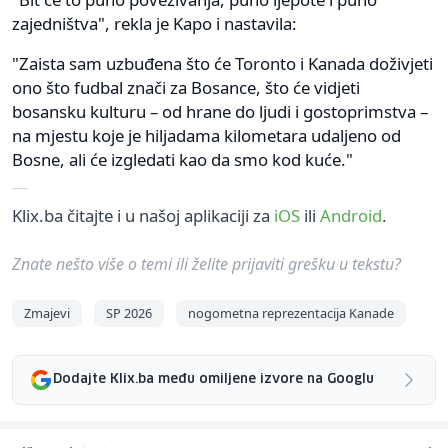
zajedništva", rekla je Kapo i nastavila:
"Zaista sam uzbuđena što će Toronto i Kanada doživjeti
ono što fudbal znači za Bosance, što će vidjeti
bosansku kulturu – od hrane do ljudi i gostoprimstva –
na mjestu koje je hiljadama kilometara udaljeno od
Bosne, ali će izgledati kao da smo kod kuće."
Klix.ba čitajte i u našoj aplikaciji za
iOS
ili
Android
.
Znate nešto više o temi ili želite prijaviti grešku u tekstu?
Zmajevi
SP 2026
nogometna reprezentacija Kanade
Dodajte Klix.ba među omiljene izvore na Googlu