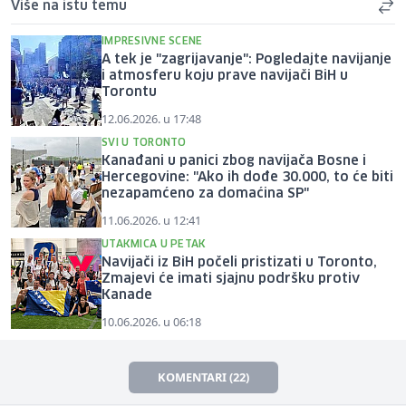
Više na istu temu
IMPRESIVNE SCENE
A tek je "zagrijavanje": Pogledajte navijanje
i atmosferu koju prave navijači BiH u
Torontu
12.06.2026. u 17:48
SVI U TORONTO
Kanađani u panici zbog navijača Bosne i
Hercegovine: "Ako ih dođe 30.000, to će biti
nezapamćeno za domaćina SP"
11.06.2026. u 12:41
UTAKMICA U PETAK
Navijači iz BiH počeli pristizati u Toronto,
Zmajevi će imati sjajnu podršku protiv
Kanade
10.06.2026. u 06:18
KOMENTARI (22)