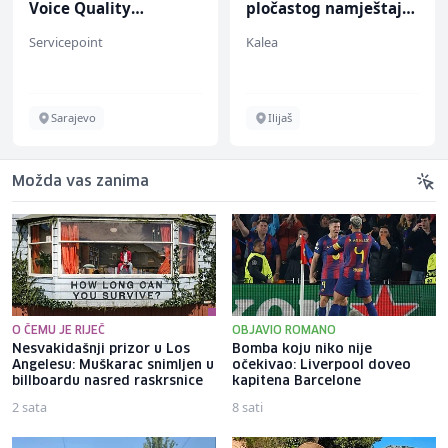
Voice Quality
pločastog namještaja
Management (m/w)
(m/ž)
Servicepoint
Kalea
Sarajevo
Ilijaš
Možda vas zanima
O ČEMU JE RIJEČ
OBJAVIO ROMANO
Nesvakidašnji prizor u Los
Bomba koju niko nije
Angelesu: Muškarac snimljen u
očekivao: Liverpool doveo
billboardu nasred raskrsnice
kapitena Barcelone
2 sata
8 sati