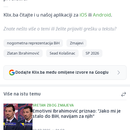
Klix.ba čitajte i u našoj aplikaciji za
iOS
ili
Android
.
Znate nešto više o temi ili želite prijaviti grešku u tekstu?
nogometna reprezentacija BiH
Zmajevi
Zlatan Ibrahimović
Sead Kolašinac
SP 2026
Dodajte Klix.ba među omiljene izvore na Googlu
Više na istu temu
SRETAN ZBOG ZMAJEVA
Emotivni Ibrahimović priznao: "Jako mi je
stalo do BiH, navijam za njih"