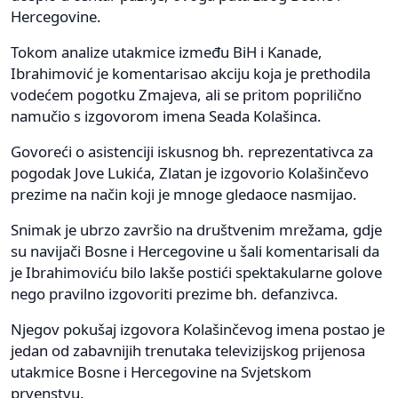
Hercegovine.
Tokom analize utakmice između BiH i Kanade,
Ibrahimović je komentarisao akciju koja je prethodila
vodećem pogotku Zmajeva, ali se pritom poprilično
namučio s izgovorom imena Seada Kolašinca.
Govoreći o asistenciji iskusnog bh. reprezentativca za
pogodak Jove Lukića, Zlatan je izgovorio Kolašinčevo
prezime na način koji je mnoge gledaoce nasmijao.
Snimak je ubrzo završio na društvenim mrežama, gdje
su navijači Bosne i Hercegovine u šali komentarisali da
je Ibrahimoviću bilo lakše postići spektakularne golove
nego pravilno izgovoriti prezime bh. defanzivca.
Njegov pokušaj izgovora Kolašinčevog imena postao je
jedan od zabavnijih trenutaka televizijskog prijenosa
utakmice Bosne i Hercegovine na Svjetskom
prvenstvu.