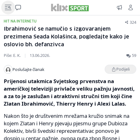
324
HIT NA INTERNETU
Ibrahimović se namučio s izgovaranjem
prezimena Seada Kolašinca, pogledajte kako je
oslovio bh. defanzivca
Piše: E. K.
|
13.06.2026.
59
Podijeli
Poslušajte članak
Prijenosi utakmica Svjetskog prvenstva na
američkoj televiziji privlače veliku pažnju javnosti,
a za to je zaslužan i atraktivni stručni tim koji čine
Zlatan Ibrahimović, Thierry Henry i Alexi Lalas.
Nakon što je društvenim mrežama kružio snimak na
kojem Zlatan i Henry pjevaju pjesmu grupe Dubioza
Kolektiv, bivši švedski reprezentativac ponovo je
dospio u centar pažnje, ovoga puta zbog Bosne i