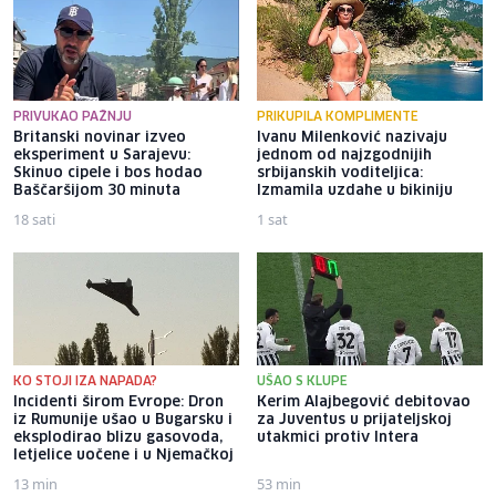
PRIVUKAO PAŽNJU
PRIKUPILA KOMPLIMENTE
Britanski novinar izveo
Ivanu Milenković nazivaju
eksperiment u Sarajevu:
jednom od najzgodnijih
Skinuo cipele i bos hodao
srbijanskih voditeljica:
Baščaršijom 30 minuta
Izmamila uzdahe u bikiniju
18 sati
1 sat
KO STOJI IZA NAPADA?
UŠAO S KLUPE
Incidenti širom Evrope: Dron
Kerim Alajbegović debitovao
iz Rumunije ušao u Bugarsku i
za Juventus u prijateljskoj
eksplodirao blizu gasovoda,
utakmici protiv Intera
letjelice uočene i u Njemačkoj
13 min
53 min