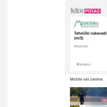
Građevinski inženjer
Tehnički rukovodi
(m/ž)
(m/ž)
MC-Stella
Mountain
Velika Kladuša
Sarajevo
Možda vas zanima