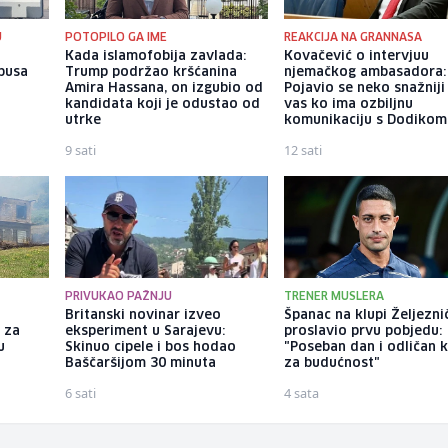
U
POTOPILO GA IME
REAKCIJA NA GRANNASA
u
Kada islamofobija zavlada:
Kovačević o intervjuu
busa
Trump podržao kršćanina
njemačkog ambasadora:
n
Amira Hassana, on izgubio od
Pojavio se neko snažniji
kandidata koji je odustao od
vas ko ima ozbiljnu
utrke
komunikaciju s Dodikom
9 sati
12 sati
PRIVUKAO PAŽNJU
TRENER MUSLERA
Britanski novinar izveo
Španac na klupi Željezni
 za
eksperiment u Sarajevu:
proslavio prvu pobjedu:
u
Skinuo cipele i bos hodao
"Poseban dan i odličan 
Baščaršijom 30 minuta
za budućnost"
6 sati
4 sata