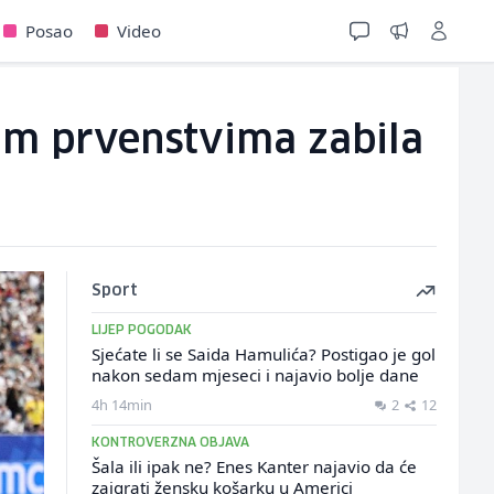
Posao
Video
kim prvenstvima zabila
Sport
LIJEP POGODAK
Sjećate li se Saida Hamulića? Postigao je gol
nakon sedam mjeseci i najavio bolje dane
4h 14min
2
12
KONTROVERZNA OBJAVA
Šala ili ipak ne? Enes Kanter najavio da će
zaigrati žensku košarku u Americi