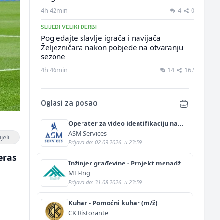
4h 42min
4
0
SLIJEDI VELIKI DERBI
Pogledajte slavlje igrača i navijača
Željezničara nakon pobjede na otvaranju
sezone
4h 46min
14
167
Oglasi za posao
Operater za video identifikaciju na
njemačkom jeziku (m/ž)
ASM Services
jeli
Prijava do: 02.09.2026. u 23:59
eras
Inžinjer građevine - Projekt menadžer
(m/ž)
MH-Ing
Prijava do: 31.08.2026. u 23:59
Kuhar - Pomoćni kuhar (m/ž)
CK Ristorante