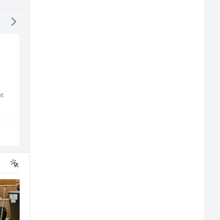
Accounting Associate
Električar (m)
(m/f)
nt
Jitasa
Mountain
Više lokacija
Sarajevo