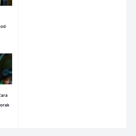
 od
čara
korak