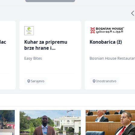
lac
Kuhar za pripremu
Konobarica (ž)
brze hrane i
jednostavnih jela (m/
Easy Bites
Bosnian House Restaura
ž)
Sarajevo
Inostranstvo