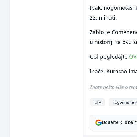
Ipak, nogometaši Ku
22. minuti.
Zabio je Comenencij
u historiji za ovu 
Gol pogledajte
OV
Inače, Kurasao im
Znate nešto više o temi 
FIFA
nogometna re
Dodajte Klix.ba 