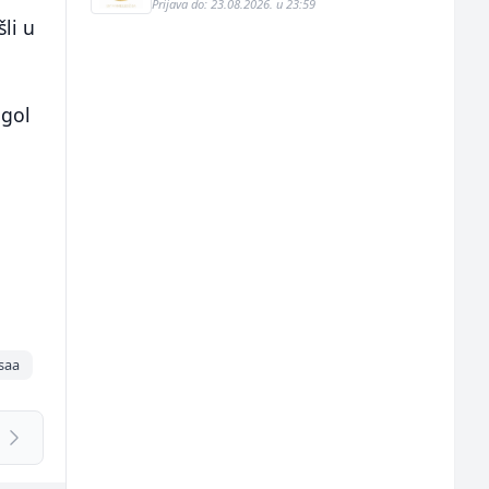
Prijava do: 23.08.2026. u 23:59
li u
 gol
saa