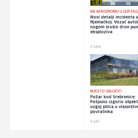
NA AERODROMU U LEIPZIG
Novi detalji incidenta 
Njemačkoj: Vozač auto
nogom srušio dron pu
eksploziva
3 sata
MJESTO GRUJIČIĆI
Požar kod Srebrenice:
Potpuno izgorio objekt
uzgoj pilića u vlasništv
povratnika
6 sati