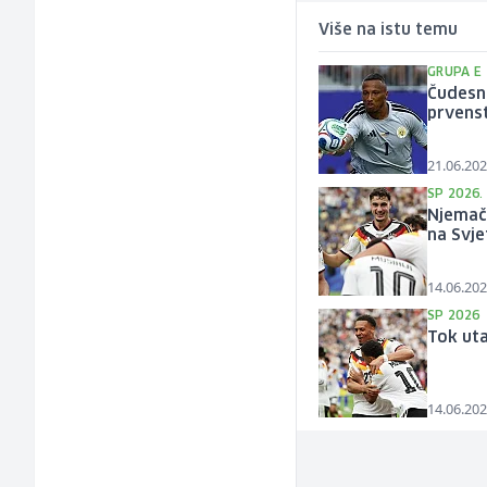
Više na istu temu
GRUPA E
Čudesn
prvens
21.06.202
SP 2026.
Njemač
na Svj
14.06.202
SP 2026
Tok ut
14.06.202