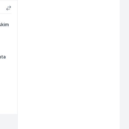
skim
nta