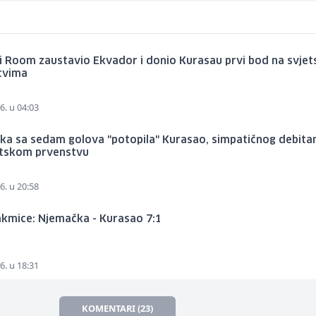
i Room zaustavio Ekvador i donio Kurasau prvi bod na svjet
tvima
6. u 04:03
ka sa sedam golova "potopila" Kurasao, simpatičnog debita
etskom prvenstvu
6. u 20:58
akmice: Njemačka - Kurasao 7:1
6. u 18:31
KOMENTARI (23)