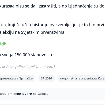
rasaa nisu se dali zastrašiti, a do izjednačenja su doš
a, koji će ući u historiju ove zemlje, jer je to bio prvi
selekciju na Svjetskim prvenstvima.
DJE
a svega 150.000 stanovnika.
ili želite prijaviti grešku u tekstu?
prezentacija Njemačke
SP 2026
nogometna reprezentacija Kura
među omiljene izvore na Googlu