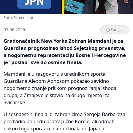
Foto: Screenshot
07.06.2026.
Podijeli
Gradonačelnik New Yorka Zohran Mamdani je za
Guardian prognozirao ishod Svjetskog prvenstva,
a nogometnu reprezentaciju Bosne i Hercegovine
je "poslao" sve do osmine finala.
Mamdani je u razgovoru s urednikom sporta
Guardiana Alexom Abnosom pokazao zavidno
nogometno znanje prilikom prognoziranja ishoda
grupa, a Zmajeve je stavio na drugo mjesto iza
Švicarske.
U šesnaestini finala je izabranicima Sergeja Barbareza
predvidio pobjedu protiv Južne Koreje, ali odmah
nakon toga i poraz u osmini finala od Japana.