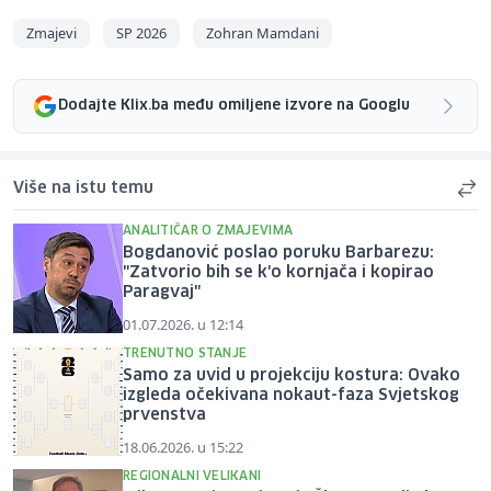
Zmajevi
SP 2026
Zohran Mamdani
Dodajte Klix.ba među omiljene izvore na Googlu
Više na istu temu
ANALITIČAR O ZMAJEVIMA
Bogdanović poslao poruku Barbarezu:
"Zatvorio bih se k'o kornjača i kopirao
Paragvaj"
01.07.2026. u 12:14
TRENUTNO STANJE
Samo za uvid u projekciju kostura: Ovako
izgleda očekivana nokaut-faza Svjetskog
prvenstva
18.06.2026. u 15:22
REGIONALNI VELIKANI