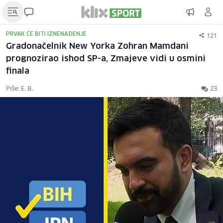
121
PRVAK ĆE BITI IZNENAĐENJE
Gradonačelnik New Yorka Zohran Mamdani
prognozirao ishod SP-a, Zmajeve vidi u osmini
finala
Piše: E. B.
23