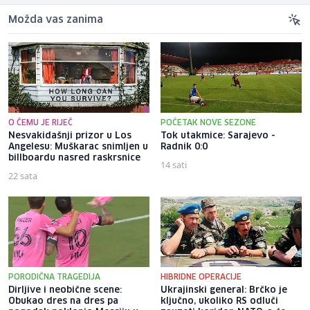
Možda vas zanima
O ČEMU JE RIJEČ
POČETAK NOVE SEZONE
Nesvakidašnji prizor u Los
Tok utakmice: Sarajevo -
Angelesu: Muškarac snimljen u
Radnik 0:0
billboardu nasred raskrsnice
14 sati
22 sata
PORODIČNA TRAGEDIJA
HIBRIDNE OPERACIJE
Dirljive i neobične scene:
Ukrajinski general: Brčko je
Obukao dres na dres pa
ključno, ukoliko RS odluči