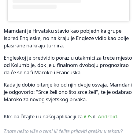
Mamdani je Hrvatsku stavio kao pobjednika grupe
ispred Engleske, no na kraju je Engleze vidio kao bolje
plasirane na kraju turnira.
Engleskoj je predvidio poraz u utakmici za treće mjesto
od Kolumbije, dok je u finalnom dvoboju prognozirao
da će se naći Maroko i Francuska.
Kada je dobio pitanje ko od njih dvoje osvaja, Mamdani
je odgovorio: "Srce želi ono što srce želi", te je odabrao
Maroko za novog svjetskog prvaka.
Klix.ba čitajte i u našoj aplikaciji za
iOS
ili
Android
.
Znate nešto više o temi ili želite prijaviti grešku u tekstu?