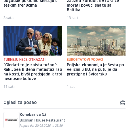
pogodak poklonio Messiju u
zauzeti koridor, NATO-a će
teškim trenucima
morati povući snage sa
Baltika
3 sata
13 sati
TURNEJU NEĆE OTKAZATI
EUROSTATOVI PODACI
"Gledati to je zaista tužno":
Poljska ekonomija je šesta po
Rak Joea Bidena metastazirao
veličini u EU, na putu je da
na kosti, bivši predsjednik trpi
prestigne i Švicarsku
nesnosne bolove
11 sati
1 sat
Oglasi za posao
Konobarica (ž)
Bosnian House Restaurant
Prijava do: 20.08.2026. u 23:59