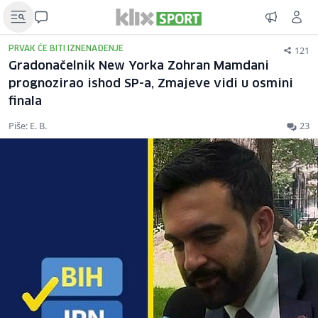
121
PRVAK ĆE BITI IZNENAĐENJE
Gradonačelnik New Yorka Zohran Mamdani
prognozirao ishod SP-a, Zmajeve vidi u osmini
finala
Piše: E. B.
23