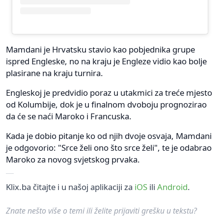
Mamdani je Hrvatsku stavio kao pobjednika grupe
ispred Engleske, no na kraju je Engleze vidio kao bolje
plasirane na kraju turnira.
Engleskoj je predvidio poraz u utakmici za treće mjesto
od Kolumbije, dok je u finalnom dvoboju prognozirao
da će se naći Maroko i Francuska.
Kada je dobio pitanje ko od njih dvoje osvaja, Mamdani
je odgovorio: "Srce želi ono što srce želi", te je odabrao
Maroko za novog svjetskog prvaka.
Klix.ba čitajte i u našoj aplikaciji za
iOS
ili
Android
.
Znate nešto više o temi ili želite prijaviti grešku u tekstu?