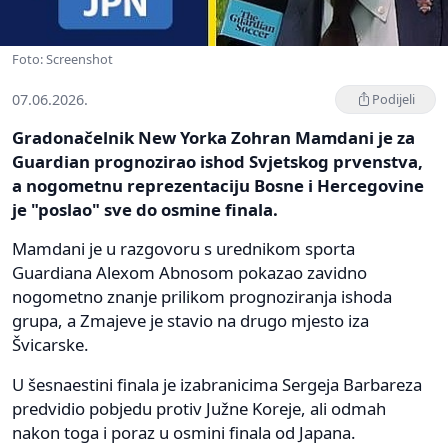
Foto: Screenshot
07.06.2026.
Podijeli
Gradonačelnik New Yorka Zohran Mamdani je za
Guardian prognozirao ishod Svjetskog prvenstva,
a nogometnu reprezentaciju Bosne i Hercegovine
je "poslao" sve do osmine finala.
Mamdani je u razgovoru s urednikom sporta
Guardiana Alexom Abnosom pokazao zavidno
nogometno znanje prilikom prognoziranja ishoda
grupa, a Zmajeve je stavio na drugo mjesto iza
Švicarske.
U šesnaestini finala je izabranicima Sergeja Barbareza
predvidio pobjedu protiv Južne Koreje, ali odmah
nakon toga i poraz u osmini finala od Japana.