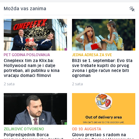
Možda vas zanima
PET GODINA POSLOVANJA
JEDNA ADRESA ZA SVE
Cineplexx tim za Klix.ba:
Bliži se 1. septembar: Evo šta
Hollywood nam je i dalje
sve trebate kupiti do prvog
potreban, ali publiku u kina
zvona i gdje račun neće biti
vraćaju domaći filmovi
ogroman
2 sata
2 sata
ZELJKOVIĆ OTVORENO
OD 10. AUGUSTA
Potpredsjednik Borca
Glovo prestao s radom na