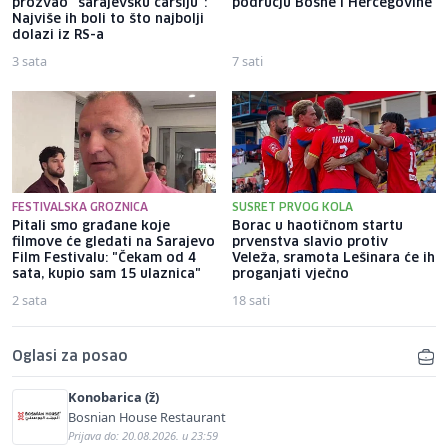
prozvao "sarajevsku čaršiju":
području Bosne i Hercegovine
Najviše ih boli to što najbolji
dolazi iz RS-a
3 sata
7 sati
FESTIVALSKA GROZNICA
SUSRET PRVOG KOLA
Pitali smo građane koje
Borac u haotičnom startu
filmove će gledati na Sarajevo
prvenstva slavio protiv
Film Festivalu: "Čekam od 4
Veleža, sramota Lešinara će ih
sata, kupio sam 15 ulaznica"
proganjati vječno
2 sata
18 sati
Oglasi za posao
Konobarica (ž)
Bosnian House Restaurant
Prijava do: 20.08.2026. u 23:59