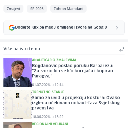
Zmajevi
SP 2026
Zohran Mamdani
Dodajte Klix.ba među omiljene izvore na Googlu
Više na istu temu
ANALITIČAR O ZMAJEVIMA
Bogdanović poslao poruku Barbarezu:
"Zatvorio bih se k'o kornjača i kopirao
Paragvaj"
01.07.2026. u 12:14
TRENUTNO STANJE
Samo za uvid u projekciju kostura: Ovako
izgleda očekivana nokaut-faza Svjetskog
prvenstva
18.06.2026. u 15:22
REGIONALNI VELIKANI