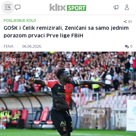
91
POSLJEDNJE KOLO
GOŠK i Čelik remizirali, Zeničani sa samo jednim
porazom prvaci Prve lige FBiH
FENA
|
06.06.2026.
0