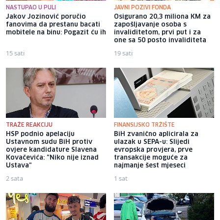
NASTUPAO U PULI
JAVNI POZIVI FONDA
Jakov Jozinović poručio
Osigurano 20,3 miliona KM za
fanovima da prestanu bacati
zapošljavanje osoba s
mobitele na binu: Pogazit ću ih
invaliditetom, prvi put i za
one sa 50 posto invaliditeta
15 sati
19 sati
TRAŽE REAKCIJU
FINANSIJSKO TRŽIŠTE
HSP podnio apelaciju
BiH zvanično aplicirala za
Ustavnom sudu BiH protiv
ulazak u SEPA-u: Slijedi
ovjere kandidature Slavena
evropska provjera, prve
Kovačevića: "Niko nije iznad
transakcije moguće za
Ustava"
najmanje šest mjeseci
2 sata
1 sat