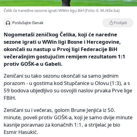
Čelik će naredne sezone igrati WWin ligu BiH (Foto: E. M./Klix.ba)
Podijeli
Poslušajte članak
Nogometaši zeničkog Čelika, koji će naredne
sezone igrati u WWin ligi Bosne i Hercegovine,
okončali su nastup u Prvoj ligi Federacije BiH
večerašnjim gostujućim remijem rezultatom 1:1
protiv GOŠK-a u Gabeli.
Zeničani su tako sezonu okončali sa samo jednim
porazom - u gostima kod Stupčanice u Olovu (1:3), a s
59 bodova ubjedljivo su osvojili naslov prvaka Prve lige
FBiH.
Zeničani su i večeras, golom Brune Jenjića iz 50.
minute, poveli protiv GOŠK-a, koji je samo dvije minute
kasnije poravnao za konačnih 1:1, a strijelac je bio
Esmir Hasukić.