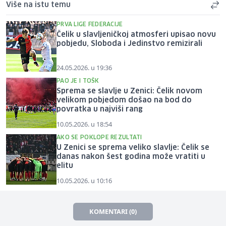
Više na istu temu
PRVA LIGE FEDERACIJE
Čelik u slavljeničkoj atmosferi upisao novu
pobjedu, Sloboda i Jedinstvo remizirali
24.05.2026. u 19:36
PAO JE I TOŠK
Sprema se slavlje u Zenici: Čelik novom
velikom pobjedom došao na bod do
povratka u najviši rang
10.05.2026. u 18:54
AKO SE POKLOPE REZULTATI
U Zenici se sprema veliko slavlje: Čelik se
danas nakon šest godina može vratiti u
elitu
10.05.2026. u 10:16
KOMENTARI (0)