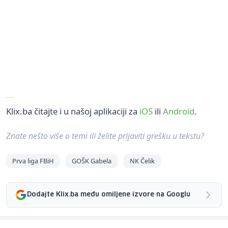
Klix.ba čitajte i u našoj aplikaciji za
iOS
ili
Android
.
Znate nešto više o temi ili želite prijaviti grešku u tekstu?
Prva liga FBiH
GOŠK Gabela
NK Čelik
Dodajte Klix.ba među omiljene izvore na Googlu