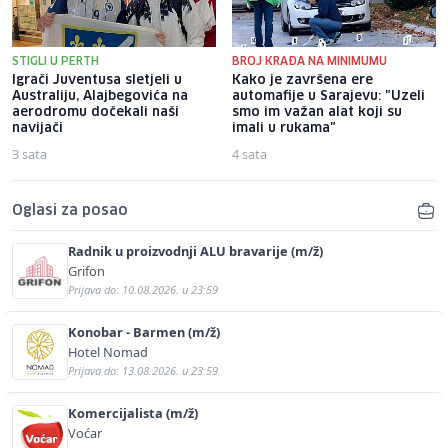
STIGLI U PERTH
BROJ KRAĐA NA MINIMUMU
Igrači Juventusa sletjeli u
Kako je završena ere
Australiju, Alajbegovića na
automafije u Sarajevu: "Uzeli
aerodromu dočekali naši
smo im važan alat koji su
navijači
imali u rukama"
3 sata
4 sata
Oglasi za posao
Radnik u proizvodnji ALU bravarije (m/ž)
Grifon
Prijava do: 10.08.2026. u 23:59
Konobar - Barmen (m/ž)
Hotel Nomad
Prijava do: 13.08.2026. u 23:59
Komercijalista (m/ž)
Voćar