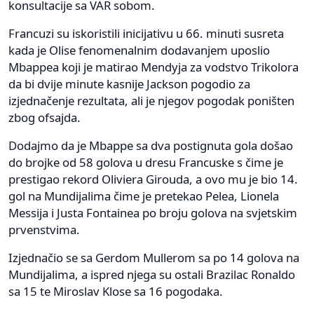
konsultacije sa VAR sobom.
Francuzi su iskoristili inicijativu u 66. minuti susreta
kada je Olise fenomenalnim dodavanjem uposlio
Mbappea koji je matirao Mendyja za vodstvo Trikolora
da bi dvije minute kasnije Jackson pogodio za
izjednačenje rezultata, ali je njegov pogodak poništen
zbog ofsajda.
Dodajmo da je Mbappe sa dva postignuta gola došao
do brojke od 58 golova u dresu Francuske s čime je
prestigao rekord Oliviera Girouda, a ovo mu je bio 14.
gol na Mundijalima čime je pretekao Pelea, Lionela
Messija i Justa Fontainea po broju golova na svjetskim
prvenstvima.
Izjednačio se sa Gerdom Mullerom sa po 14 golova na
Mundijalima, a ispred njega su ostali Brazilac Ronaldo
sa 15 te Miroslav Klose sa 16 pogodaka.