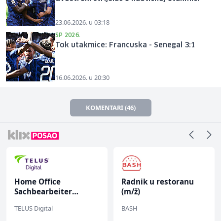
23.06.2026. u 03:18
SP 2026.
Tok utakmice: Francuska - Senegal 3:1
16.06.2026. u 20:30
KOMENTARI (46)
Home Office
Radnik u restoranu
Sachbearbeiter
(m/ž)
(m/w/d) für einen
TELUS Digital
BASH
bekannten deutschen