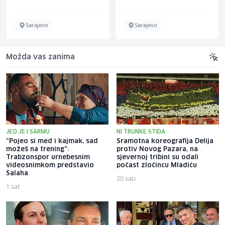
Energieversorger
Sarajevo
Sarajevo
Možda vas zanima
JEO JE I SARMU
NI TRUNKE STIDA
"Pojeo si med i kajmak, sad
Sramotna koreografija Delija
možeš na trening":
protiv Novog Pazara, na
Trabzonspor urnebesnim
sjevernoj tribini su odali
videosnimkom predstavio
počast zločincu Mladiću
Salaha
20 sati
1 sat