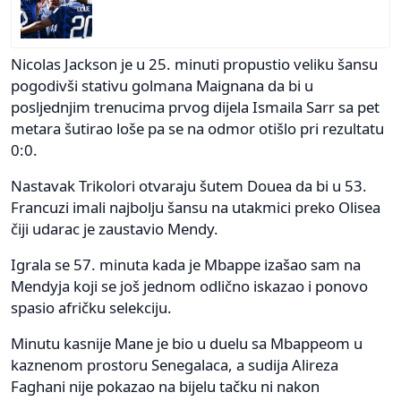
Nicolas Jackson je u 25. minuti propustio veliku šansu
pogodivši stativu golmana Maignana da bi u
posljednjim trenucima prvog dijela Ismaila Sarr sa pet
metara šutirao loše pa se na odmor otišlo pri rezultatu
0:0.
Nastavak Trikolori otvaraju šutem Douea da bi u 53.
Francuzi imali najbolju šansu na utakmici preko Olisea
čiji udarac je zaustavio Mendy.
Igrala se 57. minuta kada je Mbappe izašao sam na
Mendyja koji se još jednom odlično iskazao i ponovo
spasio afričku selekciju.
Minutu kasnije Mane je bio u duelu sa Mbappeom u
kaznenom prostoru Senegalaca, a sudija Alireza
Faghani nije pokazao na bijelu tačku ni nakon