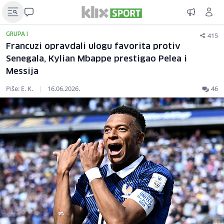
415
GRUPA I
Francuzi opravdali ulogu favorita protiv
Senegala, Kylian Mbappe prestigao Pelea i
Messija
Piše: E. K.
|
16.06.2026.
46