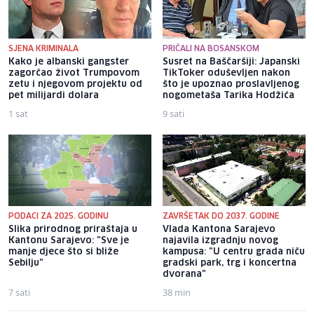
SJENA KRIMINALA
PRIČALI NA BOSANSKOM
Kako je albanski gangster
Susret na Baščaršiji: Japanski
zagorčao život Trumpovom
TikToker oduševljen nakon
zetu i njegovom projektu od
što je upoznao proslavljenog
pet milijardi dolara
nogometaša Tarika Hodžića
1 sat
9 sati
PODACI ZA 2025. GODINU
ZAVRŠETAK DO 2037. GODINE
Slika prirodnog priraštaja u
Vlada Kantona Sarajevo
Kantonu Sarajevo: "Sve je
najavila izgradnju novog
manje djece što si bliže
kampusa: "U centru grada niču
Sebilju"
gradski park, trg i koncertna
dvorana"
7 sati
38 min