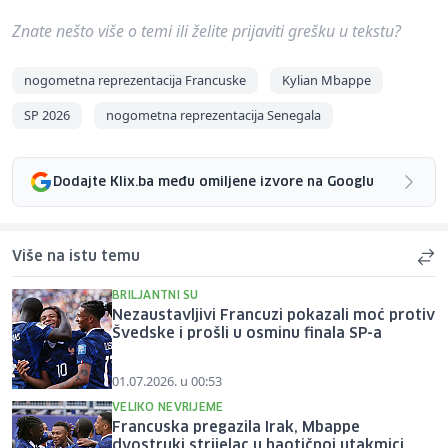
Znate nešto više o temi ili želite prijaviti grešku u tekstu?
nogometna reprezentacija Francuske
Kylian Mbappe
SP 2026
nogometna reprezentacija Senegala
Dodajte Klix.ba među omiljene izvore na Googlu
Više na istu temu
BRILJANTNI SU
Nezaustavljivi Francuzi pokazali moć protiv
Švedske i prošli u osminu finala SP-a
01.07.2026. u 00:53
VELIKO NEVRIJEME
Francuska pregazila Irak, Mbappe
dvostruki strijelac u haotičnoj utakmici