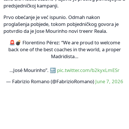
predsjedničkoj kampanji.
Prvo obećanje je već ispunio. Odmah nakon
proglašenja pobjede, tokom pobjedničkog govora je
potvrdio da je Jose Mourinho novi treenr Reala.
🚨💣 Florentino Pérez: “We are proud to welcome
back one of the best coaches in the world, a proper
Madridista…
…José Mourinho”. 🔙
pic.twitter.com/b2kyxLmESr
— Fabrizio Romano (@FabrizioRomano)
June 7, 2026