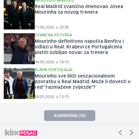
NASLIJEDIO ARBEOLU
Real Madrid zvanično imenovao Josea
Mourinha za novog trenera
11.06.2026. u 20:36
ZVANIČNA POTVRDA
Mourinho definitivno napušta Benficu i
odlazi u Real, Kraljevi će Portugalcima
platiti ozbiljan novac za trenera
04.06.2026. u 18:16
SLAVNI PORTUGALAC
Mourinho sve bliži senzacionalnom
povratku u Real Madrid; Može li dovesti u
red "razmažene zvijezde"?
09.05.2026. u 13:10
KOMENTARI (10)