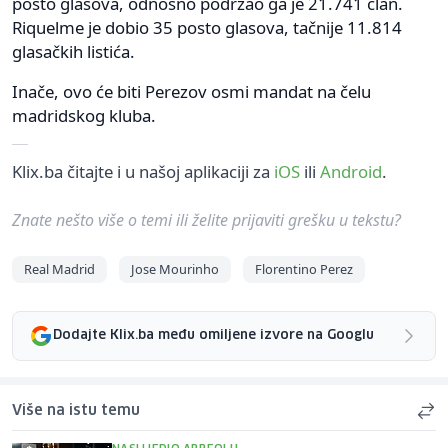
posto glasova, odnosno podržao ga je 21.741 član.
Riquelme je dobio 35 posto glasova, tačnije 11.814
glasačkih listića.
Inače, ovo će biti Perezov osmi mandat na čelu
madridskog kluba.
Klix.ba čitajte i u našoj aplikaciji za
iOS
ili
Android
.
Znate nešto više o temi ili želite prijaviti grešku u tekstu?
Real Madrid
Jose Mourinho
Florentino Perez
Dodajte Klix.ba među omiljene izvore na Googlu
Više na istu temu