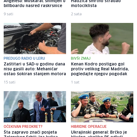
Angelesu: Muškarac snimljen u
Hadžića smrtno stradao
billboardu nasred raskrsnice
motociklista
9 sati
2 sata
PREDUGO RADIO U LERU
BIVŠI ZMAJ
Zaštitari u SAD-u godinu dana
Kenan Kodro postigao gol
nisu gasili auto: Mehaničar
protiv velikog Real Madrida,
ostao šokiran stanjem motora
pogledajte njegov pogodak
15 sati
1 sat
OČEKIVAN PREOKRET?
HIBRIDNE OPERACIJE
Šta zapravo znači posjeta
Ukrajinski general: Brčko je