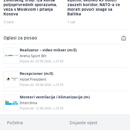
Zelenskog Srbiji: Iza kulisa
ključno, ukoliko RS odluči
poljoprivrednih sporazuma,
zauzeti koridor, NATO-a će
veza s Moskvom i pitanja
morati povući snage sa
Kosova
Baltika
3 sata
1 sat
Oglasi za posao
Realizator – video mikser (m/ž)
Arena Sport BH
Prijava do: 03.09.2026. u 23:59
Recepcioner (m/ž)
Hotel President
Prijava do: 09.08.2026. u 23:59
Monteri ventilacije i klimatizacije (m)
Interclima
Prijava do: 12.08.2026. u 23:59
Početna
Dojavite vijest