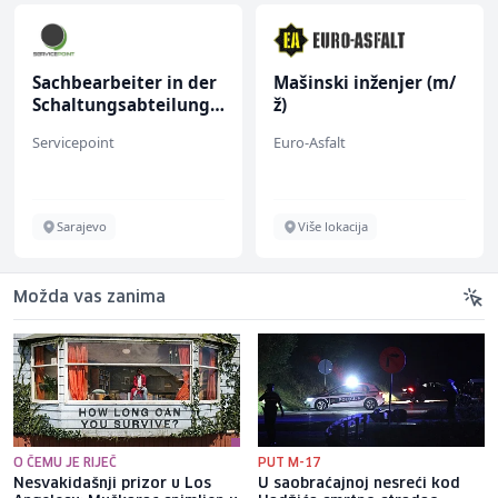
Sachbearbeiter in der
Mašinski inženjer (m/
Schaltungsabteilung
ž)
(m/w)
Servicepoint
Euro-Asfalt
Sarajevo
Više lokacija
Možda vas zanima
O ČEMU JE RIJEČ
PUT M-17
Nesvakidašnji prizor u Los
U saobraćajnoj nesreći kod