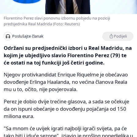
Florentino Perez slavi ponovnu izbornu pobjedu na poziciji
predsjednika Real Madrida (Foto: Reuters)
Podijeli
Poslušajte članak
Održani su predjsednički izbori u Real Madridu, na
kojim je ubjedljivo slavio Florentino Perez (79) te
će ostati na toj funkciji još četiri godine.
Njegov protivkandidat Enrique Riquelme je obećavao
dovođenje Erlinga Haalanda, no većina članova Reala
mu u to, očito, nije povjerovala.
Perez je dobio dvije trećine glasova, a sada se očekuje
da on ispuni obećanje o dovođenju pojačanja od 150
miliona eura.
"Sa mnom će uvijek igrati najbolji igrači svijeta, pa će
tako biti i iduće sezone", izjavio je prošlog ponedjeljka u