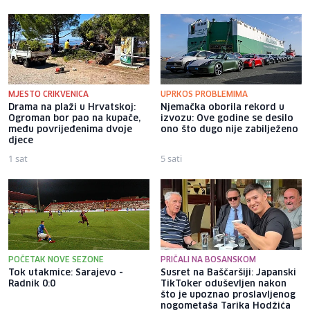
MJESTO CRIKVENICA
UPRKOS PROBLEMIMA
Drama na plaži u Hrvatskoj:
Njemačka oborila rekord u
Ogroman bor pao na kupače,
izvozu: Ove godine se desilo
među povrijeđenima dvoje
ono što dugo nije zabilježeno
djece
1 sat
5 sati
POČETAK NOVE SEZONE
PRIČALI NA BOSANSKOM
Tok utakmice: Sarajevo -
Susret na Baščaršiji: Japanski
Radnik 0:0
TikToker oduševljen nakon
što je upoznao proslavljenog
nogometaša Tarika Hodžića