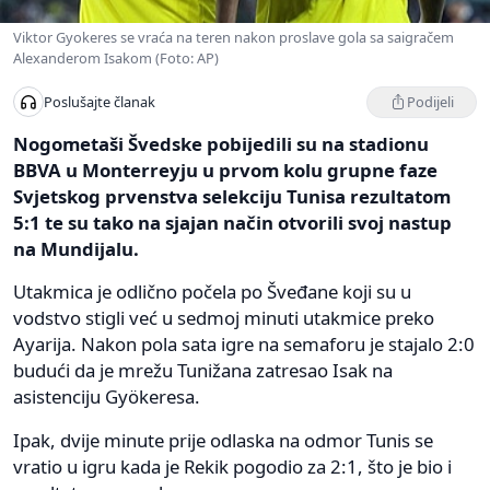
Viktor Gyokeres se vraća na teren nakon proslave gola sa saigračem
Alexanderom Isakom (Foto: AP)
Podijeli
Poslušajte članak
Nogometaši Švedske pobijedili su na stadionu
BBVA u Monterreyju u prvom kolu grupne faze
Svjetskog prvenstva selekciju Tunisa rezultatom
5:1 te su tako na sjajan način otvorili svoj nastup
na Mundijalu.
Utakmica je odlično počela po Šveđane koji su u
vodstvo stigli već u sedmoj minuti utakmice preko
Ayarija. Nakon pola sata igre na semaforu je stajalo 2:0
budući da je mrežu Tunižana zatresao Isak na
asistenciju Gyökeresa.
Ipak, dvije minute prije odlaska na odmor Tunis se
vratio u igru kada je Rekik pogodio za 2:1, što je bio i