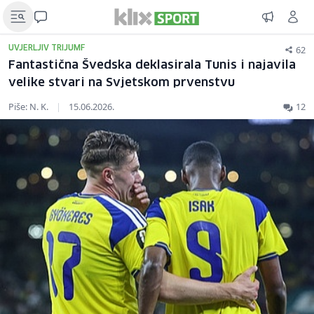
62
UVJERLJIV TRIJUMF
Fantastična Švedska deklasirala Tunis i najavila
velike stvari na Svjetskom prvenstvu
Piše: N. K.
|
15.06.2026.
12