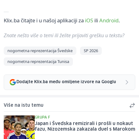
Klix.ba čitajte i u našoj aplikaciji za
iOS
ili
Android
.
Znate nešto više o temi ili želite prijaviti grešku u tekstu?
nogometna reprezentacija Švedske
SP 2026
nogometna reprezentacija Tunisa
Dodajte Klix.ba među omiljene izvore na Googlu
Više na istu temu
GRUPA F
Japan i Švedska remizirali i prošli u nokaut
fazu, Nizozemska zakazala duel s Marokom