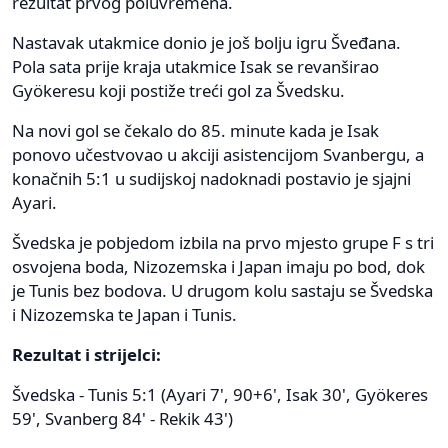
rezultat prvog poluvremena.
Nastavak utakmice donio je još bolju igru Šveđana.
Pola sata prije kraja utakmice Isak se revanširao
Gyökeresu koji postiže treći gol za Švedsku.
Na novi gol se čekalo do 85. minute kada je Isak
ponovo učestvovao u akciji asistencijom Svanbergu, a
konačnih 5:1 u sudijskoj nadoknadi postavio je sjajni
Ayari.
Švedska je pobjedom izbila na prvo mjesto grupe F s tri
osvojena boda, Nizozemska i Japan imaju po bod, dok
je Tunis bez bodova. U drugom kolu sastaju se Švedska
i Nizozemska te Japan i Tunis.
Rezultat i strijelci:
Švedska - Tunis 5:1 (Ayari 7', 90+6', Isak 30', Gyökeres
59', Svanberg 84' - Rekik 43')