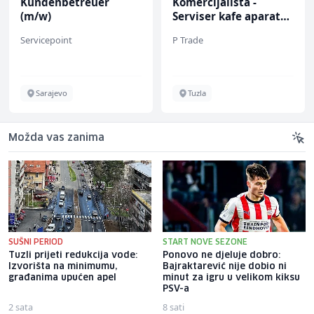
Kundenbetreuer
Komercijalista -
(m/w)
Serviser kafe aparata
(m/ž)
Servicepoint
P Trade
Sarajevo
Tuzla
Možda vas zanima
SUŠNI PERIOD
START NOVE SEZONE
Tuzli prijeti redukcija vode:
Ponovo ne djeluje dobro:
Izvorišta na minimumu,
Bajraktarević nije dobio ni
građanima upućen apel
minut za igru u velikom kiksu
PSV-a
2 sata
8 sati