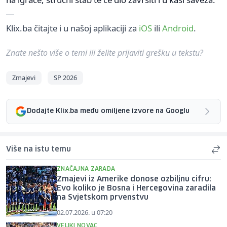
Klix.ba čitajte i u našoj aplikaciji za
iOS
ili
Android
.
Znate nešto više o temi ili želite prijaviti grešku u tekstu?
Zmajevi
SP 2026
Dodajte Klix.ba među omiljene izvore na Googlu
Više na istu temu
ZNAČAJNA ZARADA
Zmajevi iz Amerike donose ozbiljnu cifru:
Evo koliko je Bosna i Hercegovina zaradila
na Svjetskom prvenstvu
02.07.2026. u 07:20
VELIKI NOVAC