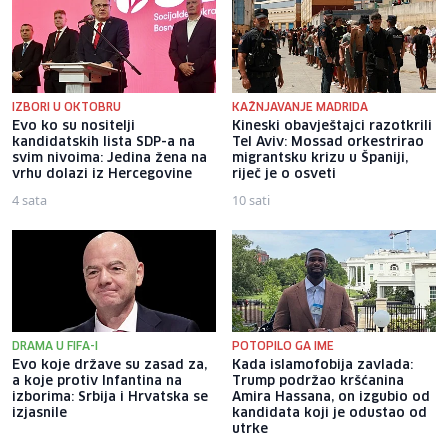
IZBORI U OKTOBRU
KAŽNJAVANJE MADRIDA
Evo ko su nositelji
Kineski obavještajci razotkrili
kandidatskih lista SDP-a na
Tel Aviv: Mossad orkestrirao
svim nivoima: Jedina žena na
migrantsku krizu u Španiji,
vrhu dolazi iz Hercegovine
riječ je o osveti
4 sata
10 sati
DRAMA U FIFA-I
POTOPILO GA IME
Evo koje države su zasad za,
Kada islamofobija zavlada:
a koje protiv Infantina na
Trump podržao kršćanina
izborima: Srbija i Hrvatska se
Amira Hassana, on izgubio od
izjasnile
kandidata koji je odustao od
utrke