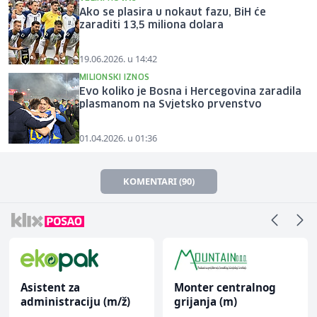
Ako se plasira u nokaut fazu, BiH će
zaraditi 13,5 miliona dolara
19.06.2026. u 14:42
MILIONSKI IZNOS
Evo koliko je Bosna i Hercegovina zaradila
plasmanom na Svjetsko prvenstvo
01.04.2026. u 01:36
KOMENTARI (90)
Asistent za
Monter centralnog
administraciju (m/ž)
grijanja (m)