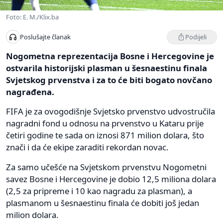
Foto: E. M./Klix.ba
Podijeli
Poslušajte članak
Nogometna reprezentacija Bosne i Hercegovine je
ostvarila historijski plasman u šesnaestinu finala
Svjetskog prvenstva i za to će biti bogato novčano
nagrađena.
FIFA je za ovogodišnje Svjetsko prvenstvo udvostručila
nagradni fond u odnosu na prvenstvo u Kataru prije
četiri godine te sada on iznosi 871 milion dolara, što
znači i da će ekipe zaraditi rekordan novac.
Za samo učešće na Svjetskom prvenstvu Nogometni
savez Bosne i Hercegovine je dobio 12,5 miliona dolara
(2,5 za pripreme i 10 kao nagradu za plasman), a
plasmanom u šesnaestinu finala će dobiti još jedan
milion dolara.