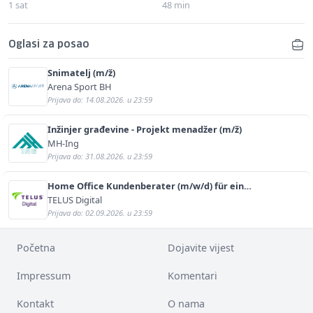
1 sat
48 min
Oglasi za posao
Snimatelj (m/ž)
Arena Sport BH
Prijava do: 14.08.2026. u 23:59
Inžinjer građevine - Projekt menadžer (m/ž)
MH-Ing
Prijava do: 31.08.2026. u 23:59
Home Office Kundenberater (m/w/d) für ein
renommiertes Schuhunternehmen
TELUS Digital
Prijava do: 02.09.2026. u 23:59
Početna
Dojavite vijest
Impressum
Komentari
Kontakt
O nama