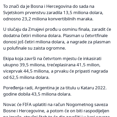
To znači da je Bosna i Hercegovina do sada na
Svjetskom prvenstvu zaradila 13,5 miliona dolara,
odnosno 23,2 miliona konvertibilnih maraka.
U slučaju da Zmajevi prođu u osminu finala, zaradit će
dodatna četiri miliona dolara. Plasman u četvrtfinale
donosi još četiri miliona dolara, a nagrade za plasman
u polufinale su zaista ogromne.
Ekipa koja završi na četvrtom mjestu će inkasirati
ukupno 39,5 miliona, trećeplasirana 41,5 milion,
viceprvak 44,5 miliona, a prvaku će pripasti nagrada
od 62,5 miliona dolara.
Poređenja radi, Argentina je za titulu u Kataru 2022.
godine dobila 43,5 miliona dolara.
Novac će FIFA uplatiti na račun Nogometnog saveza
Bosne i Hercegovine, a potom će on biti raspodijeljen
na igrače, stručni štab te će dio završiti i u kasi saveza.