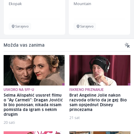
Ekopak
Mountain
Sarajevo
Sarajevo
Možda vas zanima
USKORO NA SFF-U
ISKRENO PRIZNANJE
Selma Alispahić ususret filmu
Brat Angeline Jolie nakon
o "Ay Carmeli": Dragan Jovičić
razvoda otkrio da je gej: Bio
bi bio ponosan; nikada nisam
sam opsjednut Disney
pomislila da igram s nekim
princezama
drugim
21 sat
20 sati