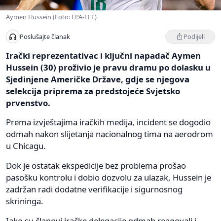
Aymen Hussein (Foto: EPA-EFE)
Podijeli
Poslušajte članak
Irački reprezentativac i ključni napadač Aymen
Hussein (30) proživio je pravu dramu po dolasku u
Sjedinjene Američke Države, gdje se njegova
selekcija priprema za predstojeće Svjetsko
prvenstvo.
Prema izvještajima iračkih medija, incident se dogodio
odmah nakon slijetanja nacionalnog tima na aerodrom
u Chicagu.
Dok je ostatak ekspedicije bez problema prošao
pasošku kontrolu i dobio dozvolu za ulazak, Hussein je
zadržan radi dodatne verifikacije i sigurnosnog
skrininga.
Iako su članovi iračke delegacije odmah reagovali i