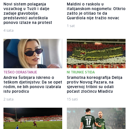
Novi sistem polaganja
Maldini o raskolu u
vozačkog u Tuzli i dalje
italijanskom nogometu: Otkrio
zadaje glavobolje,
zašto je otišao te da
predstavnici autoškola
Guardiola nije tražio novac
ponovo izlaze na protest
1 sat
4 sata
TEŠKO ODRASTANJE
NI TRUNKE STIDA
Andrea Šušnjara iskreno o
Sramotna koreografija Delija
teškom djetinjstvu: Da se opet
protiv Novog Pazara, na
rodim, ne bih ponovo izabrala
sjevernoj tribini su odali
istu porodicu
počast zločincu Mladiću
2 sata
15 sati