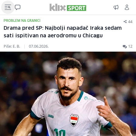
44
PROBLEM NA GRANICI
Drama pred SP: Najbolji napadač Iraka sedam
sati ispitivan na aerodromu u Chicagu
Piše: E. B.
|
07.06.2026.
12