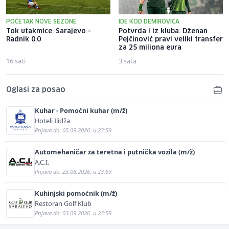
POČETAK NOVE SEZONE
IDE KOD DEMIROVIĆA
Tok utakmice: Sarajevo -
Potvrda i iz kluba: Dženan
Radnik 0:0
Pejčinović pravi veliki transfer
za 25 miliona eura
16 sati
3 sata
Oglasi za posao
Kuhar - Pomoćni kuhar (m/ž)
Hoteli Ilidža
Prijava do: 05.09.2026. u 23:59
Automehaničar za teretna i putnička vozila (m/ž)
A.C.I.
Prijava do: 23.08.2026. u 23:59
Kuhinjski pomoćnik (m/ž)
Restoran Golf Klub
Prijava do: 03.09.2026. u 23:59