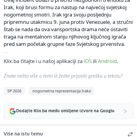
Irak, koji brusi formu za nastup na najvećoj svjetskoj
nogometnoj smotri. Irak igra svoju posljednju
pripremnu utakmicu 9. juna protiv Venezuele, a stručni
štab se nada da ova vansportska drama neće ostaviti
traga na mentalnom stanju njihovog ključnog igrača
pred sam početak grupne faze Svjetskog prvenstva.
Klix.ba čitajte i u našoj aplikaciji za
iOS
ili
Android
.
Znate nešto više o temi ili želite prijaviti grešku u tekstu?
SP 2026
nogometna reprezentacija Iraka
Dodajte Klix.ba među omiljene izvore na Googlu
Više na istu temu