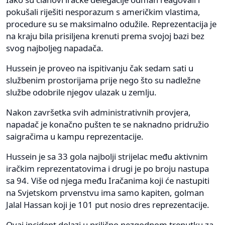
pokušali riješiti nesporazum s američkim vlastima,
procedure su se maksimalno odužile. Reprezentacija je
na kraju bila prisiljena krenuti prema svojoj bazi bez
svog najboljeg napadača.
Hussein je proveo na ispitivanju čak sedam sati u
službenim prostorijama prije nego što su nadležne
službe odobrile njegov ulazak u zemlju.
Nakon završetka svih administrativnih provjera,
napadač je konačno pušten te se naknadno pridružio
saigračima u kampu reprezentacije.
Hussein je sa 33 gola najbolji strijelac među aktivnim
iračkim reprezentatovima i drugi je po broju nastupa
sa 94. Više od njega među Iračanima koji će nastupiti
na Svjetskom prvenstvu ima samo kapiten, golman
Jalal Hassan koji je 101 put nosio dres reprezentacije.
Ovaj incident dolazi u prilično nezgodnom trenutku za