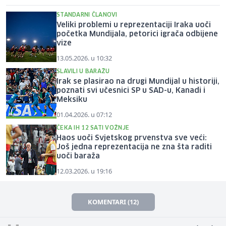
STANDARNI ČLANOVI
Veliki problemi u reprezentaciji Iraka uoči
početka Mundijala, petorici igrača odbijene
vize
13.05.2026. u 10:32
SLAVILI U BARAŽU
Irak se plasirao na drugi Mundijal u historiji,
poznati svi učesnici SP u SAD-u, Kanadi i
Meksiku
01.04.2026. u 07:12
ČEKA IH 12 SATI VOŽNJE
Haos uoči Svjetskog prvenstva sve veći:
Još jedna reprezentacija ne zna šta raditi
uoči baraža
12.03.2026. u 19:16
KOMENTARI (12)