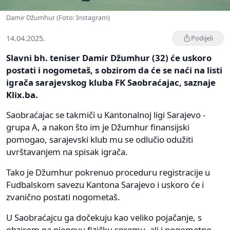
Damir Džumhur (Foto: Instagram)
14.04.2025.
Podijeli
Slavni bh. teniser Damir Džumhur (32) će uskoro
postati i nogometaš, s obzirom da će se naći na listi
igrača sarajevskog kluba FK Saobraćajac, saznaje
Klix.ba.
Saobraćajac se takmiči u Kantonalnoj ligi Sarajevo -
grupa A, a nakon što im je Džumhur finansijski
pomogao, sarajevski klub mu se odlučio odužiti
uvrštavanjem na spisak igrača.
Tako je Džumhur pokrenuo proceduru registracije u
Fudbalskom savezu Kantona Sarajevo i uskoro će i
zvanično postati nogometaš.
U Saobraćajcu ga dočekuju kao veliko pojačanje, s
obzirom na njegovu fizičku spremu, ali i nogometno