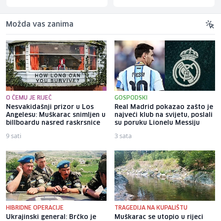
Možda vas zanima
O ČEMU JE RIJEČ
GOSPODSKI
Nesvakidašnji prizor u Los
Real Madrid pokazao zašto je
Angelesu: Muškarac snimljen u
najveći klub na svijetu, poslali
billboardu nasred raskrsnice
su poruku Lionelu Messiju
9 sati
3 sata
HIBRIDNE OPERACIJE
TRAGEDIJA NA KUPALIŠTU
Ukrajinski general: Brčko je
Muškarac se utopio u rijeci