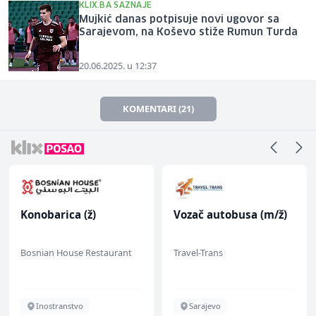
KLIX.BA SAZNAJE
Mujkić danas potpisuje novi ugovor sa
Sarajevom, na Koševo stiže Rumun Turda
20.06.2025. u 12:37
KOMENTARI (21)
Konobarica (ž)
Vozač autobusa (m/ž)
Bosnian House Restaurant
Travel-Trans
Inostranstvo
Sarajevo