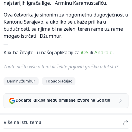
najstarijih igrača lige, i Arminu Karamustafiću.
Ova četvorka je sinonim za nogometnu dugovječnost u
Kantonu Sarajevo, a ukoliko se ukaže prilika u
budućnosti, sa njima bi na zeleni teren rame uz rame
mogao istrčati i Džumhur.
Klix.ba čitajte i u našoj aplikaciji za
iOS
ili
Android
.
Znate nešto više o temi ili želite prijaviti grešku u tekstu?
Damir Džumhur
FK Saobraćajac
Dodajte Klix.ba među omiljene izvore na Googlu
Više na istu temu