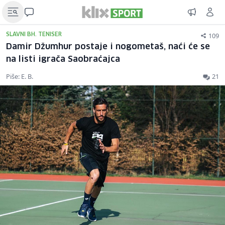
109
SLAVNI BH. TENISER
Damir Džumhur postaje i nogometaš, naći će se
na listi igrača Saobraćajca
Piše: E. B.
21