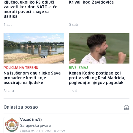
ključno, ukoliko RS odluči
Krivaji kod Zavidovića
zauzeti koridor, NATO-a će
morati povući snage sa
Baltika
1 sat
5 sati
POLICIJA NA TERENU
BIVŠI ZMAJ
Na isušenom dnu rijeke Save
Kenan Kodro postigao gol
pronađene kosti koje
protiv velikog Real Madrida,
asociraju na ljudske
pogledajte njegov pogodak
3 sata
1 sat
Oglasi za posao
Vozač (m/ž)
Sarajevska pivara
Prijava do: 23.08.2026. u 23:59