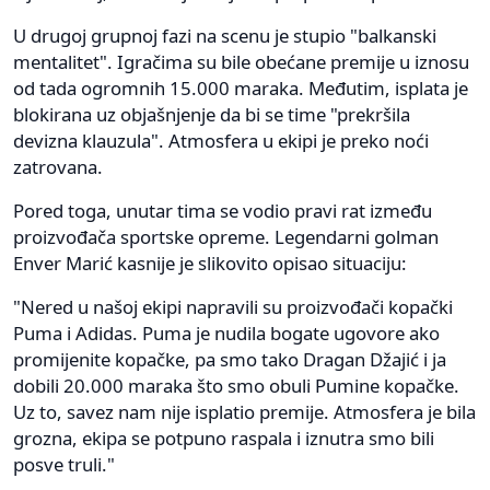
U drugoj grupnoj fazi na scenu je stupio "balkanski
mentalitet". Igračima su bile obećane premije u iznosu
od tada ogromnih 15.000 maraka. Međutim, isplata je
blokirana uz objašnjenje da bi se time "prekršila
devizna klauzula". Atmosfera u ekipi je preko noći
zatrovana.
Pored toga, unutar tima se vodio pravi rat između
proizvođača sportske opreme. Legendarni golman
Enver Marić kasnije je slikovito opisao situaciju:
"Nered u našoj ekipi napravili su proizvođači kopački
Puma i Adidas. Puma je nudila bogate ugovore ako
promijenite kopačke, pa smo tako Dragan Džajić i ja
dobili 20.000 maraka što smo obuli Pumine kopačke.
Uz to, savez nam nije isplatio premije. Atmosfera je bila
grozna, ekipa se potpuno raspala i iznutra smo bili
posve truli."