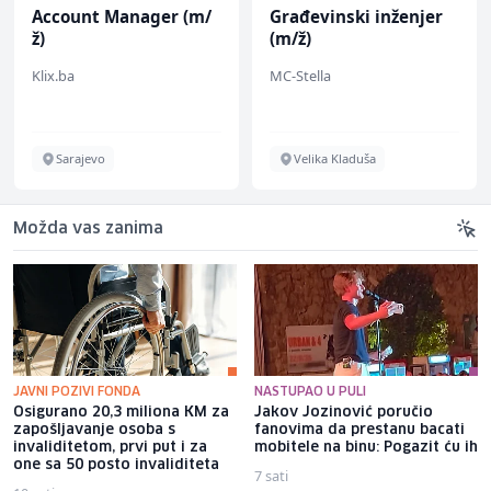
Account Manager (m/
Građevinski inženjer
ž)
(m/ž)
Klix.ba
MC-Stella
Sarajevo
Velika Kladuša
Možda vas zanima
JAVNI POZIVI FONDA
NASTUPAO U PULI
Osigurano 20,3 miliona KM za
Jakov Jozinović poručio
zapošljavanje osoba s
fanovima da prestanu bacati
invaliditetom, prvi put i za
mobitele na binu: Pogazit ću ih
one sa 50 posto invaliditeta
7 sati