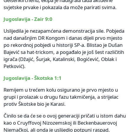
Gelsenkirchenu, ekipa je nadigrala tada aktuelne
svjetske prvake i pokazala da može parirati svima.
Jugoslavija - Zair 9:0
Uslijedila je nezapamćena demonstracija sile. Pobjeda
nad današnjim DR Kongom i danas dijeli prvo mjesto
po rekordnoj pobjedi u historiji SP-a. Blistao je Dušan
Bajević sa hat-trickom, a pogađalo je još šest različitih
igrača (Džajić, Šurjak, Katalinski, Bogićević, Oblak i
Petković).
Jugoslavija - Škotska 1:1
Remijem u trećem kolu osigurano je prvo mjesto u
grupi i prolazak u drugu fazu takmičenja, a strijelac
protiv Škotske bio je Karasi.
Činilo se da će se o ovoj generaciji pričati u istom dahu
kao o Cruyffovoj Nizozemskoj ili Beckenbauerovoj
Njemačkoj, ali onda je uslijedio potpuni raspad.