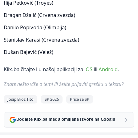
Ilija Petković (Troyes)
Dragan Džajić (Crvena zvezda)
Danilo Popivoda (Olimpija)
Stanislav Karasi (Crvena zvezda)
Dušan Bajević (Velež)
Klix.ba čitajte i u našoj aplikaciji za
iOS
ili
Android
.
Znate nešto više o temi ili želite prijaviti grešku u tekstu?
Josip Broz Tito
SP 2026
Priče sa SP
Dodajte Klix.ba među omiljene izvore na Googlu