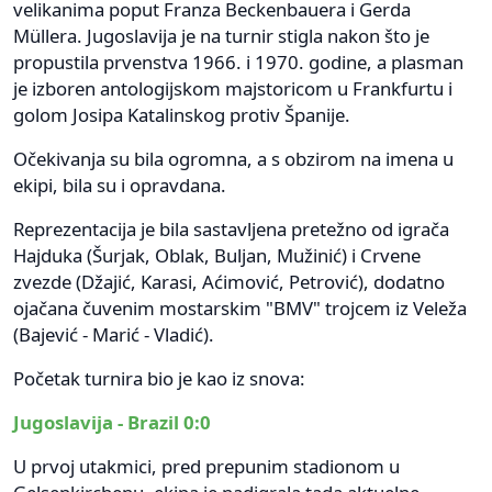
velikanima poput Franza Beckenbauera i Gerda
Müllera. Jugoslavija je na turnir stigla nakon što je
propustila prvenstva 1966. i 1970. godine, a plasman
je izboren antologijskom majstoricom u Frankfurtu i
golom Josipa Katalinskog protiv Španije.
Očekivanja su bila ogromna, a s obzirom na imena u
ekipi, bila su i opravdana.
Reprezentacija je bila sastavljena pretežno od igrača
Hajduka (Šurjak, Oblak, Buljan, Mužinić) i Crvene
zvezde (Džajić, Karasi, Aćimović, Petrović), dodatno
ojačana čuvenim mostarskim "BMV" trojcem iz Veleža
(Bajević - Marić - Vladić).
Početak turnira bio je kao iz snova:
Jugoslavija - Brazil 0:0
U prvoj utakmici, pred prepunim stadionom u