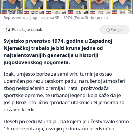
Reprezentacija Jugoslavije sa SP-a 1974. (Foto: Stickerpedia)
Podijeli
Poslušajte članak
Svjetsko prvenstvo 1974. godine u Zapadnoj
Njemačkoj trebalo je biti kruna jedne od
najtalentovanijih generacija u historiji
jugoslovenskog nogometa.
Ipak, umjesto borbe za sami vrh, turnir je ostao
upamćen po rezultatskom padu, narušenoj atmosferi
zbog neisplaćenih premija i "rata" proizvođača
sportske opreme, te urbanoj legendi koja kaže da je
Josip Broz Tito lično "prodao" utakmicu Nijemcima za
državni kredit.
Deseti po redu Mundijal, na kojem je učestvovalo samo
16 reprezentacija, osvojio je domaćin predvođen