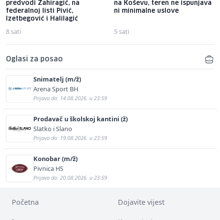
predvodi Zahiragić, na
na Koševu, teren ne ispunjava
federalnoj listi Pivić,
ni minimalne uslove
Izetbegović i Halilagić
8 sati
5 sati
Oglasi za posao
Snimatelj (m/ž)
Arena Sport BH
Prijava do: 14.08.2026. u 23:59
Prodavač u školskoj kantini (ž)
Slatko i Slano
Prijava do: 19.08.2026. u 23:59
Konobar (m/ž)
Pivnica HS
Prijava do: 20.08.2026. u 23:59
Početna
Dojavite vijest