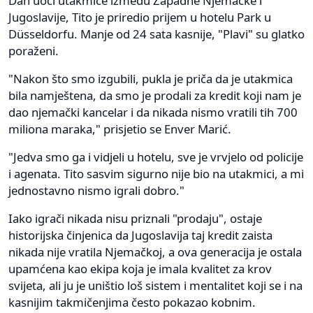
Dan uoči utakmice između Zapadne Njemačke i
Jugoslavije, Tito je priredio prijem u hotelu Park u
Düsseldorfu. Manje od 24 sata kasnije, "Plavi" su glatko
poraženi.
"Nakon što smo izgubili, pukla je priča da je utakmica
bila namještena, da smo je prodali za kredit koji nam je
dao njemački kancelar i da nikada nismo vratili tih 700
miliona maraka," prisjetio se Enver Marić.
"Jedva smo ga i vidjeli u hotelu, sve je vrvjelo od policije
i agenata. Tito sasvim sigurno nije bio na utakmici, a mi
jednostavno nismo igrali dobro."
Iako igrači nikada nisu priznali "prodaju", ostaje
historijska činjenica da Jugoslavija taj kredit zaista
nikada nije vratila Njemačkoj, a ova generacija je ostala
upamćena kao ekipa koja je imala kvalitet za krov
svijeta, ali ju je uništio loš sistem i mentalitet koji se i na
kasnijim takmičenjima često pokazao kobnim.