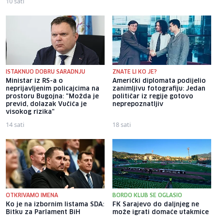
10 sati
ISTAKNUO DOBRU SARADNJU
ZNATE LI KO JE?
Ministar iz RS-a o
Američki diplomata podijelio
neprijavljenim policajcima na
zanimljivu fotografiju: Jedan
prostoru Bugojna: "Možda je
političar iz regije gotovo
previd, dolazak Vučića je
neprepoznatljiv
visokog rizika"
14 sati
18 sati
OTKRIVAMO IMENA
BORDO KLUB SE OGLASIO
Ko je na izbornim listama SDA:
FK Sarajevo do daljnjeg ne
Bitku za Parlament BiH
može igrati domaće utakmice