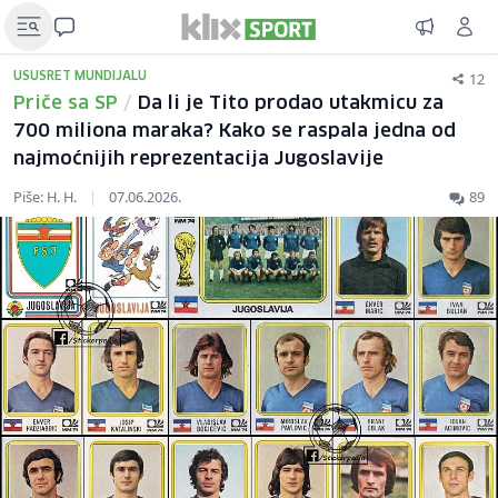
12
USUSRET MUNDIJALU
Priče sa SP
/
Da li je Tito prodao utakmicu za
700 miliona maraka? Kako se raspala jedna od
najmoćnijih reprezentacija Jugoslavije
Piše: H. H.
|
07.06.2026.
89