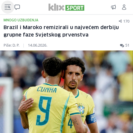
170
MNOGO UZBUĐENJA
Brazil i Maroko remizirali u najvećem derbiju
grupne faze Svjetskog prvenstva
Piše: D. P.
|
14.06.2026.
51