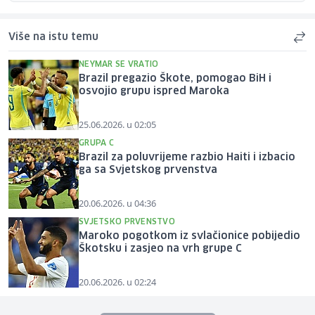
Više na istu temu
NEYMAR SE VRATIO
Brazil pregazio Škote, pomogao BiH i
osvojio grupu ispred Maroka
25.06.2026. u 02:05
GRUPA C
Brazil za poluvrijeme razbio Haiti i izbacio
ga sa Svjetskog prvenstva
20.06.2026. u 04:36
SVJETSKO PRVENSTVO
Maroko pogotkom iz svlačionice pobijedio
Škotsku i zasjeo na vrh grupe C
20.06.2026. u 02:24