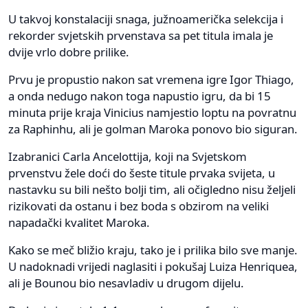
U takvoj konstalaciji snaga, južnoamerička selekcija i
rekorder svjetskih prvenstava sa pet titula imala je
dvije vrlo dobre prilike.
Prvu je propustio nakon sat vremena igre Igor Thiago,
a onda nedugo nakon toga napustio igru, da bi 15
minuta prije kraja Vinicius namjestio loptu na povratnu
za Raphinhu, ali je golman Maroka ponovo bio siguran.
Izabranici Carla Ancelottija, koji na Svjetskom
prvenstvu žele doći do šeste titule prvaka svijeta, u
nastavku su bili nešto bolji tim, ali očigledno nisu željeli
rizikovati da ostanu i bez boda s obzirom na veliki
napadački kvalitet Maroka.
Kako se meč bližio kraju, tako je i prilika bilo sve manje.
U nadoknadi vrijedi naglasiti i pokušaj Luiza Henriquea,
ali je Bounou bio nesavladiv u drugom dijelu.