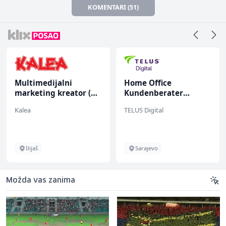
KOMENTARI (51)
Multimedijalni
Home Office
marketing kreator (m/
Kundenberater
ž)
(m/w/d) für ein
Kalea
TELUS Digital
renommiertes
Schuhunternehmen
Ilijaš
Sarajevo
Možda vas zanima