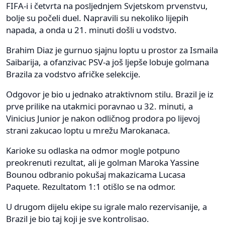
FIFA-i i četvrta na posljednjem Svjetskom prvenstvu,
bolje su počeli duel. Napravili su nekoliko lijepih
napada, a onda u 21. minuti došli u vodstvo.
Brahim Diaz je gurnuo sjajnu loptu u prostor za Ismaila
Saibarija, a ofanzivac PSV-a još ljepše lobuje golmana
Brazila za vodstvo afričke selekcije.
Odgovor je bio u jednako atraktivnom stilu. Brazil je iz
prve prilike na utakmici poravnao u 32. minuti, a
Vinicius Junior je nakon odličnog prodora po lijevoj
strani zakucao loptu u mrežu Marokanaca.
Karioke su odlaska na odmor mogle potpuno
preokrenuti rezultat, ali je golman Maroka Yassine
Bounou odbranio pokušaj makazicama Lucasa
Paquete. Rezultatom 1:1 otišlo se na odmor.
U drugom dijelu ekipe su igrale malo rezervisanije, a
Brazil je bio taj koji je sve kontrolisao.