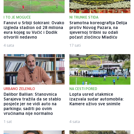
I TO JE MOGUĆE
NI TRUNKE STIDA
Fanovi u Srbiji šokirani: Ovako
Sramotna koreografija Delija
izgleda stadion od 28 miliona
protiv Novog Pazara, na
eura kojeg su Vučić i Dodik
sjevernoj tribini su odali
otvorili nedavno
počast zločincu Mladiću
4 sata
17 sati
URBANO ZELENILO
NA CESTI PORED
Dalibor Ballian: Stanovnica
Lopta usred utakmice
Sarajeva tražila da se stablo
izazvala sudar automobila:
posječe jer ne vidi auto na
Kamere uživo sve snimile
parkingu; saditi po ovim
vrućinama nije normalno
1 sat
4 sata