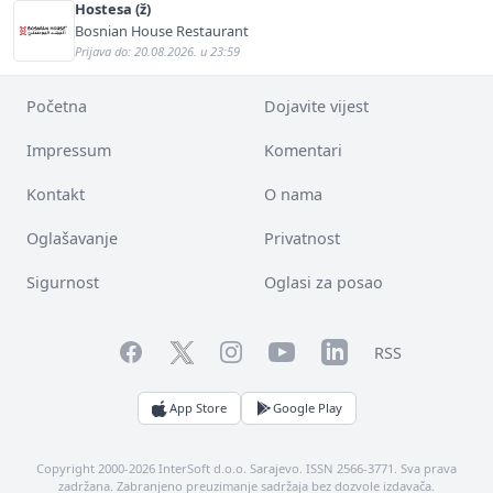
Hostesa (ž)
Bosnian House Restaurant
Prijava do: 20.08.2026. u 23:59
Početna
Dojavite vijest
Impressum
Komentari
Kontakt
O nama
Oglašavanje
Privatnost
Sigurnost
Oglasi za posao
Facebook
YouTube
LinkedIn
Twitter
Instagram
RSS
App Store
Google Play
Copyright 2000-2026 InterSoft d.o.o. Sarajevo. ISSN 2566-3771. Sva prava
zadržana. Zabranjeno preuzimanje sadržaja bez dozvole izdavača.