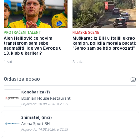
PROTRAĆENI TALENT
FILMSKE SCENE
Alen Halilović će novim
Muškarac iz BiH u Italiji ukrao
transferom sam sebe
kamion, policija morala pucati:
nadmašiti: Ide van Evrope u
"Samo sam se htio provozati"
13. klub u karijeri?
1 sat
3 sata
Oglasi za posao
Konobarica (ž)
Bosnian House Restaurant
Prijava do: 20.08.2026. u 23:59
Snimatelj (m/ž)
Arena Sport BH
Prijava do: 14.08.2026. u 23:59