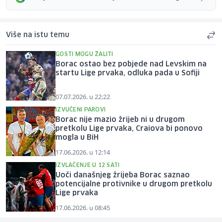
Više na istu temu
GOSTI MOGU ŽALITI
Borac ostao bez pobjede nad Levskim na
startu Lige prvaka, odluka pada u Sofiji
07.07.2026. u 22:22
IZVUČENI PAROVI
Borac nije mazio žrijeb ni u drugom
pretkolu Lige prvaka, Craiova bi ponovo
mogla u BiH
17.06.2026. u 12:14
IZVLAČENJE U 12 SATI
Uoči današnjeg žrijeba Borac saznao
potencijalne protivnike u drugom pretkolu
Lige prvaka
17.06.2026. u 08:45