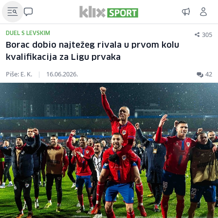
305
DUEL S LEVSKIM
Borac dobio najtežeg rivala u prvom kolu
kvalifikacija za Ligu prvaka
Piše: E. K.
|
16.06.2026.
42