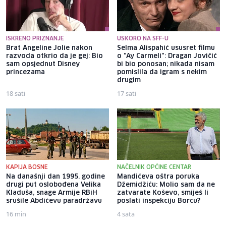
ISKRENO PRIZNANJE
USKORO NA SFF-U
Brat Angeline Jolie nakon
Selma Alispahić ususret filmu
razvoda otkrio da je gej: Bio
o "Ay Carmeli": Dragan Jovičić
sam opsjednut Disney
bi bio ponosan; nikada nisam
princezama
pomislila da igram s nekim
drugim
18 sati
17 sati
KAPIJA BOSNE
NAČELNIK OPĆINE CENTAR
Na današnji dan 1995. godine
Mandićeva oštra poruka
drugi put oslobođena Velika
Džemidžiću: Molio sam da ne
Kladuša, snage Armije RBiH
zatvarate Koševo, smiješ li
srušile Abdićevu paradržavu
poslati inspekciju Borcu?
16 min
4 sata