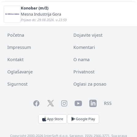
Konobar (m/ž)
Mesna Industrija Gora
Prijava do: 29.08.2026. u 23:59
Početna
Dojavite vijest
Impressum
Komentari
Kontakt
O nama
Oglašavanje
Privatnost
Sigurnost
Oglasi za posao
Facebook
YouTube
LinkedIn
Twitter
Instagram
RSS
App Store
Google Play
Copyright 2000-2026 InterSoft d.o.o. Sarajevo. ISSN 2566-3771. Sva prava