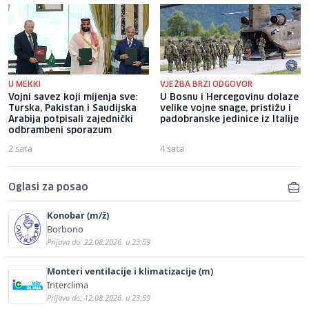
U MEKKI
VJEŽBA BRZI ODGOVOR
Vojni savez koji mijenja sve:
U Bosnu i Hercegovinu dolaze
Turska, Pakistan i Saudijska
velike vojne snage, pristižu i
Arabija potpisali zajednički
padobranske jedinice iz Italije
odbrambeni sporazum
2 sata
4 sata
Oglasi za posao
Konobar (m/ž)
Borbono
Prijava do: 22.08.2026. u 23:59
Monteri ventilacije i klimatizacije (m)
Interclima
Prijava do: 12.08.2026. u 23:59