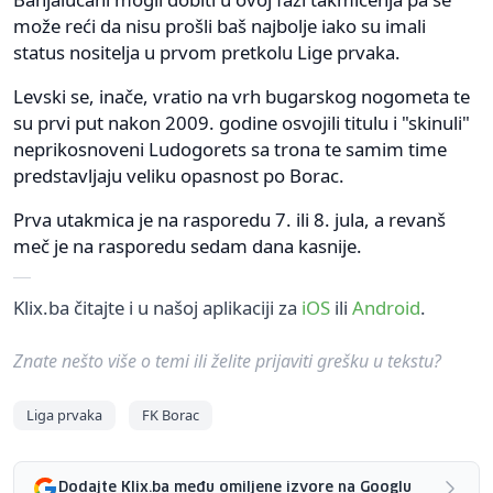
može reći da nisu prošli baš najbolje iako su imali
status nositelja u prvom pretkolu Lige prvaka.
Levski se, inače, vratio na vrh bugarskog nogometa te
su prvi put nakon 2009. godine osvojili titulu i "skinuli"
neprikosnoveni Ludogorets sa trona te samim time
predstavljaju veliku opasnost po Borac.
Prva utakmica je na rasporedu 7. ili 8. jula, a revanš
meč je na rasporedu sedam dana kasnije.
Klix.ba čitajte i u našoj aplikaciji za
iOS
ili
Android
.
Znate nešto više o temi ili želite prijaviti grešku u tekstu?
Liga prvaka
FK Borac
Dodajte Klix.ba među omiljene izvore na Googlu