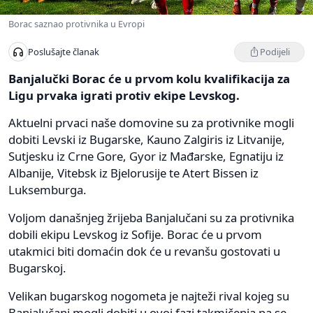
Borac saznao protivnika u Evropi
Podijeli
Poslušajte članak
Banjalučki Borac će u prvom kolu kvalifikacija za
Ligu prvaka igrati protiv ekipe Levskog.
Aktuelni prvaci naše domovine su za protivnike mogli
dobiti Levski iz Bugarske, Kauno Zalgiris iz Litvanije,
Sutjesku iz Crne Gore, Gyor iz Mađarske, Egnatiju iz
Albanije, Vitebsk iz Bjelorusije te Atert Bissen iz
Luksemburga.
Voljom današnjeg žrijeba Banjalučani su za protivnika
dobili ekipu Levskog iz Sofije. Borac će u prvom
utakmici biti domaćin dok će u revanšu gostovati u
Bugarskoj.
Velikan bugarskog nogometa je najteži rival kojeg su
Banjalučani mogli dobiti u ovoj fazi takmičenja pa se