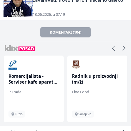
zavaravati, s ovom igrom nećemo daleko
13.06.2026. u 07:19
KOMENTARI (104)
Komercijalista -
Radnik u proizvodnji
Serviser kafe aparata
(m/ž)
(m/ž)
P Trade
Fine Food
Tuzla
Sarajevo