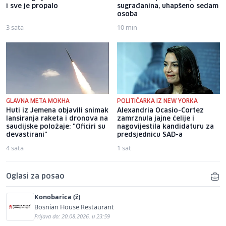
i sve je propalo
sugrađanina, uhapšeno sedam
osoba
3 sata
10 min
GLAVNA META MOKHA
POLITIČARKA IZ NEW YORKA
Huti iz Jemena objavili snimak
Alexandria Ocasio-Cortez
lansiranja raketa i dronova na
zamrznula jajne ćelije i
saudijske položaje: "Oficiri su
nagovijestila kandidaturu za
devastirani"
predsjednicu SAD-a
4 sata
1 sat
Oglasi za posao
Konobarica (ž)
Bosnian House Restaurant
Prijava do: 20.08.2026. u 23:59