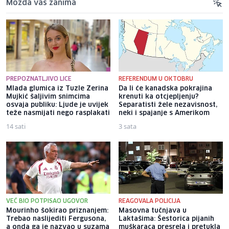
Možda vas zanima
PREPOZNATLJIVO LICE
REFERENDUM U OKTOBRU
Mlada glumica iz Tuzle Zerina
Da li će kanadska pokrajina
Mujkić šaljivim snimcima
krenuti ka otcjepljenju?
osvaja publiku: Ljude je uvijek
Separatisti žele nezavisnost,
teže nasmijati nego rasplakati
neki i spajanje s Amerikom
14 sati
3 sata
VEĆ BIO POTPISAO UGOVOR
REAGOVALA POLICIJA
Mourinho šokirao priznanjem:
Masovna tučnjava u
Trebao naslijediti Fergusona,
Laktašima: Šestorica pijanih
a onda ga je nazvao u suzama
muškaraca presrela i pretukla