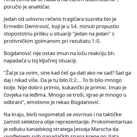
poručio je analitičar.
Jedan od uslovno rečeno tragičara susreta bio je
Ermedin Demirović, koji je u 54. minuti propustio
stopostotnu priliku u situaciji "jedan na jedan" s
protivničkim golmanom pri rezultatu 1:0.
Bogdanović nije ostao imun na lošu reakciju bh.
napadača u toj ključnoj situaciji.
"Žal je za ovim, sine kad ćeš ga dati ako ne sad? Sad ga
daj i nikad više. Da je tu bilo 0:2... To bi bilo mnogo
bolje. Nije dobro primio, kukavički je primio. Imao je
čovjeka na leđima. Mnogo se troši, igrao je mnogo u
odbrani", emotivno je rekao Bogdanović.
Na kraju, bivši nogometaš se osvrnuo i na taktičke
zamisli selektora obje reprezentacije. Prokomentarisao
je odluku kanadskog stratega Jesseja Marscha da
uvođenjem svih napadačkih snaga krene po zlata