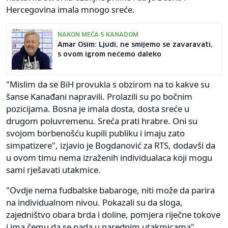
Hercegovina imala mnogo sreće.
NAKON MEČA S KANADOM
Amar Osim: Ljudi, ne smijemo se zavaravati,
s ovom igrom nećemo daleko
"Mislim da se BiH provukla s obzirom na to kakve su
šanse Kanađani napravili. Prolazili su po bočnim
pozicijama. Bosna je imala dosta, dosta sreće u
drugom poluvremenu. Sreća prati hrabre. Oni su
svojom borbenošću kupili publiku i imaju zato
simpatizere", izjavio je Bogdanović za RTS, dodavši da
u ovom timu nema izraženih individualaca koji mogu
sami rješavati utakmice.
"Ovdje nema fudbalske babaroge, niti može da parira
na individualnom nivou. Pokazali su da sloga,
zajedništvo obara brda i doline, pomjera riječne tokove
i ima čemu da se nada u narednim utakmicama",