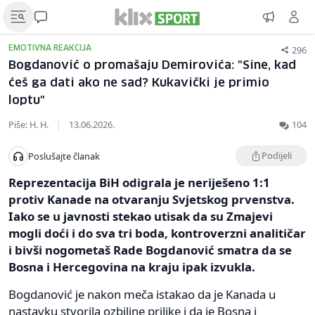
296
EMOTIVNA REAKCIJA
Bogdanović o promašaju Demirovića: "Sine, kad
ćeš ga dati ako ne sad? Kukavički je primio
loptu"
Piše: H. H.
|
13.06.2026.
104
Podijeli
Poslušajte članak
Reprezentacija BiH odigrala je neriješeno 1:1
protiv Kanade na otvaranju Svjetskog prvenstva.
Iako se u javnosti stekao utisak da su Zmajevi
mogli doći i do sva tri boda, kontroverzni analitičar
i bivši nogometaš Rade Bogdanović smatra da se
Bosna i Hercegovina na kraju ipak izvukla.
Bogdanović je nakon meča istakao da je Kanada u
nastavku stvorila ozbiljne prilike i da je Bosna i