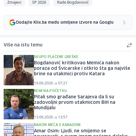
Zmajevi
SP 2026
Rade Bogdanović
Dodajte Klix.ba među omiljene izvore na Googlu
Više na istu temu
SKUPO PLAĆENE GREŠKE
Bogdanović kritikovao Memića nakon
poraza od Švicarske i otkrio šta ga najviše
brine na utakmici protiv Katara
19.06.2026. u 07:21
REMI NA POČETKU
Pitali smo građane Sarajeva da li su
zadovoljni prvom utakmicom BiH na
Mundijalu
13.06.2026. u 13:57
NAKON MEČA S KANADOM
Amar Osim: Ljudi, ne smijemo se