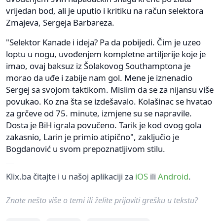
vrijedan bod, ali je uputio i kritiku na račun selektora
Zmajeva, Sergeja Barbareza.
"Selektor Kanade i ideja? Pa da pobijedi. Čim je uzeo
loptu u nogu, uvođenjem kompletne artiljerije koje je
imao, ovaj baksuz iz Šolakovog Southamptona je
morao da uđe i zabije nam gol. Mene je iznenadio
Sergej sa svojom taktikom. Mislim da se za nijansu više
povukao. Ko zna šta se izdešavalo. Kolašinac se hvatao
za grčeve od 75. minute, izmjene su se napravile.
Dosta je BiH igrala povučeno. Tarik je kod ovog gola
zakasnio, Larin je primio atipično", zaključio je
Bogdanović u svom prepoznatljivom stilu.
Klix.ba čitajte i u našoj aplikaciji za
iOS
ili
Android
.
Znate nešto više o temi ili želite prijaviti grešku u tekstu?