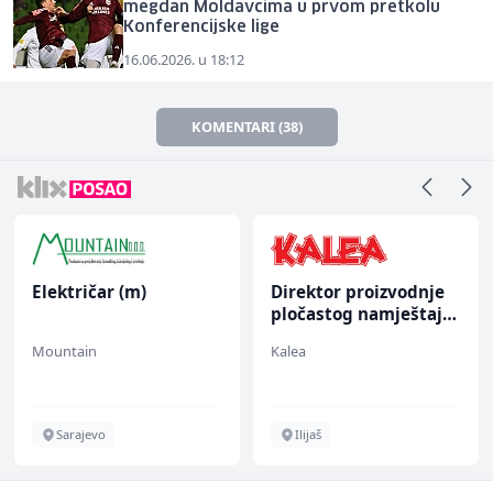
megdan Moldavcima u prvom pretkolu
Konferencijske lige
16.06.2026. u 18:12
KOMENTARI (38)
Električar (m)
Direktor proizvodnje
pločastog namještaja
(m/ž)
Mountain
Kalea
Sarajevo
Ilijaš