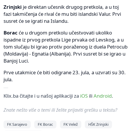
Zrinjski
je direktan učesnik drugog pretkola, a u toj
fazi takmičenja će rival će mu biti islandski Valur. Prvi
susret će se igrati na Islandu.
Borac
će u drugom pretkolu učestvovati ukoliko
ispadne iz prvog pretkola Lige prvaka od Levskog, a u
tom slučaju bi igrao protiv poraženog iz duela Petrocub
(Moldavija) - Egnatia (Albanija). Prvi susret bi se igrao u
Banjoj Luci.
Prve utakmice će biti odigrane 23. jula, a uzvrati su 30.
jula.
Klix.ba čitajte i u našoj aplikaciji za
iOS
ili
Android
.
Znate nešto više o temi ili želite prijaviti grešku u tekstu?
FK Sarajevo
FK Borac
FK Velež
HŠK Zrinjski