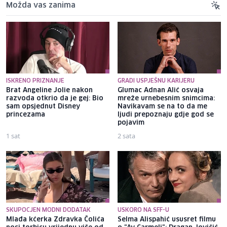
Možda vas zanima
ISKRENO PRIZNANJE
GRADI USPJEŠNU KARIJERU
Brat Angeline Jolie nakon
Glumac Adnan Alić osvaja
razvoda otkrio da je gej: Bio
mreže urnebesnim snimcima:
sam opsjednut Disney
Navikavam se na to da me
princezama
ljudi prepoznaju gdje god se
pojavim
1 sat
2 sata
SKUPOCJEN MODNI DODATAK
USKORO NA SFF-U
Mlađa kćerka Zdravka Čolića
Selma Alispahić ususret filmu