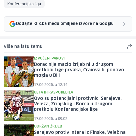
Konferencijska liga
Dodajte Klix.ba među omiljene izvore na Googlu
Više na istu temu
IZVUČENI PAROVI
Borac nije mazio žrijeb ni u drugom
pretkolu Lige prvaka, Craiova bi ponovo
mogla u BiH
17.06.2026. u 12:14
UEFA IH RASPOREDILA
Ovo su potencijalni protivnici Sarajeva,
Veleža, Zrinjskog i Borca u drugom
pretkolu Konferencijske lige
17.06.2026. u 09:02
ODRŽAN ŽRIJEB
Sarajevo protiv Intera iz Finske, Velež na