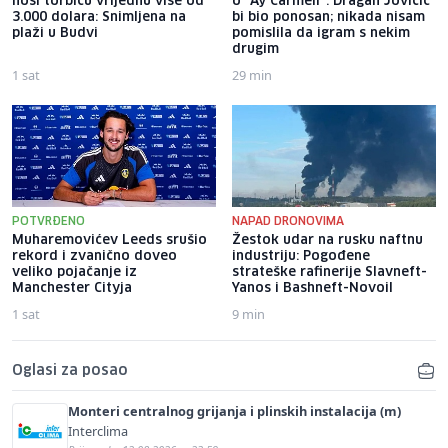
nosi torbicu vrijednu više od
o "Ay Carmeli": Dragan Jovičić
3.000 dolara: Snimljena na
bi bio ponosan; nikada nisam
plaži u Budvi
pomislila da igram s nekim
drugim
1 sat
29 min
POTVRĐENO
NAPAD DRONOVIMA
Muharemovićev Leeds srušio
Žestok udar na rusku naftnu
rekord i zvanično doveo
industriju: Pogođene
veliko pojačanje iz
strateške rafinerije Slavneft-
Manchester Cityja
Yanos i Bashneft-Novoil
1 sat
9 min
Oglasi za posao
Monteri centralnog grijanja i plinskih instalacija (m)
Interclima