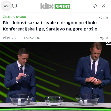
106
ŽRIJEB U NYONU
Bh. klubovi saznali rivale u drugom pretkolu
Konferencijske lige, Sarajevo najgore prošlo
Piše: E. B.
|
17.06.2026.
38