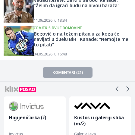
Vedad Ibišević za Klix.ba uoči Kanade:
"Želim da igrači budu na nivou baraža"
11.06.2026. u 18:34
ČOVJEK S DVIJE DOMOVINE
Begović o najtežem pitanju za koga će
navijati u duelu BiH i Kanade: "Nemojte me
to pitati"
04.05.2026. u 16:48
KOMENTARI (21)
Higijeničarka (ž)
Kustos u galeriji slika
(m/ž)
Invictus
Galerija Java