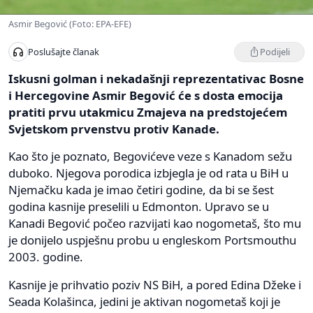
Asmir Begović (Foto: EPA-EFE)
Podijeli
Poslušajte članak
Iskusni golman i nekadašnji reprezentativac Bosne
i Hercegovine Asmir Begović će s dosta emocija
pratiti prvu utakmicu Zmajeva na predstojećem
Svjetskom prvenstvu protiv Kanade.
Kao što je poznato, Begovićeve veze s Kanadom sežu
duboko. Njegova porodica izbjegla je od rata u BiH u
Njemačku kada je imao četiri godine, da bi se šest
godina kasnije preselili u Edmonton. Upravo se u
Kanadi Begović počeo razvijati kao nogometaš, što mu
je donijelo uspješnu probu u engleskom Portsmouthu
2003. godine.
Kasnije je prihvatio poziv NS BiH, a pored Edina Džeke i
Seada Kolašinca, jedini je aktivan nogometaš koji je