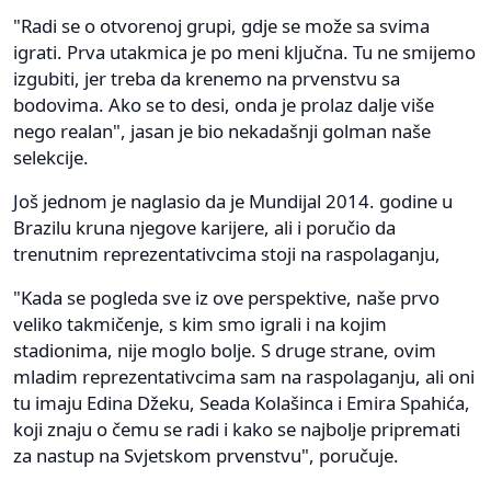
"Radi se o otvorenoj grupi, gdje se može sa svima
igrati. Prva utakmica je po meni ključna. Tu ne smijemo
izgubiti, jer treba da krenemo na prvenstvu sa
bodovima. Ako se to desi, onda je prolaz dalje više
nego realan", jasan je bio nekadašnji golman naše
selekcije.
Još jednom je naglasio da je Mundijal 2014. godine u
Brazilu kruna njegove karijere, ali i poručio da
trenutnim reprezentativcima stoji na raspolaganju,
"Kada se pogleda sve iz ove perspektive, naše prvo
veliko takmičenje, s kim smo igrali i na kojim
stadionima, nije moglo bolje. S druge strane, ovim
mladim reprezentativcima sam na raspolaganju, ali oni
tu imaju Edina Džeku, Seada Kolašinca i Emira Spahića,
koji znaju o čemu se radi i kako se najbolje pripremati
za nastup na Svjetskom prvenstvu", poručuje.