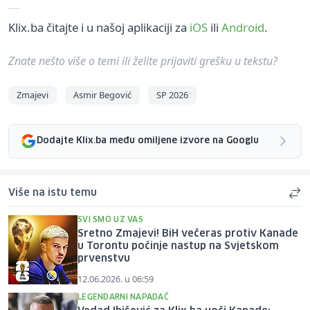
Klix.ba čitajte i u našoj aplikaciji za
iOS
ili
Android
.
Znate nešto više o temi ili želite prijaviti grešku u tekstu?
Zmajevi
Asmir Begović
SP 2026
Dodajte Klix.ba među omiljene izvore na Googlu
Više na istu temu
SVI SMO UZ VAS
Sretno Zmajevi! BiH večeras protiv Kanade
u Torontu počinje nastup na Svjetskom
prvenstvu
12.06.2026. u 06:59
LEGENDARNI NAPADAČ