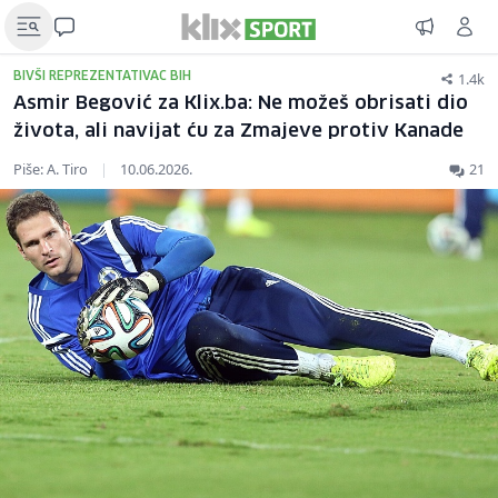
1.4k
BIVŠI REPREZENTATIVAC BIH
Asmir Begović za Klix.ba: Ne možeš obrisati dio
života, ali navijat ću za Zmajeve protiv Kanade
Piše: A. Tiro
|
10.06.2026.
21