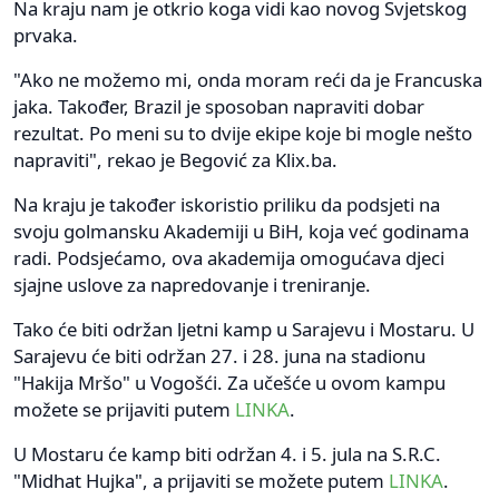
Na kraju nam je otkrio koga vidi kao novog Svjetskog
prvaka.
"Ako ne možemo mi, onda moram reći da je Francuska
jaka. Također, Brazil je sposoban napraviti dobar
rezultat. Po meni su to dvije ekipe koje bi mogle nešto
napraviti", rekao je Begović za Klix.ba.
Na kraju je također iskoristio priliku da podsjeti na
svoju golmansku Akademiji u BiH, koja već godinama
radi. Podsjećamo, ova akademija omogućava djeci
sjajne uslove za napredovanje i treniranje.
Tako će biti održan ljetni kamp u Sarajevu i Mostaru. U
Sarajevu će biti održan 27. i 28. juna na stadionu
"Hakija Mršo" u Vogošći. Za učešće u ovom kampu
možete se prijaviti putem
LINKA
.
U Mostaru će kamp biti održan 4. i 5. jula na S.R.C.
"Midhat Hujka", a prijaviti se možete putem
LINKA
.