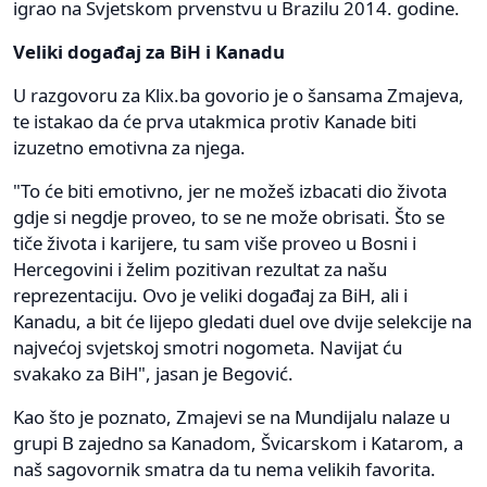
igrao na Svjetskom prvenstvu u Brazilu 2014. godine.
Veliki događaj za BiH i Kanadu
U razgovoru za Klix.ba govorio je o šansama Zmajeva,
te istakao da će prva utakmica protiv Kanade biti
izuzetno emotivna za njega.
"To će biti emotivno, jer ne možeš izbacati dio života
gdje si negdje proveo, to se ne može obrisati. Što se
tiče života i karijere, tu sam više proveo u Bosni i
Hercegovini i želim pozitivan rezultat za našu
reprezentaciju. Ovo je veliki događaj za BiH, ali i
Kanadu, a bit će lijepo gledati duel ove dvije selekcije na
najvećoj svjetskoj smotri nogometa. Navijat ću
svakako za BiH", jasan je Begović.
Kao što je poznato, Zmajevi se na Mundijalu nalaze u
grupi B zajedno sa Kanadom, Švicarskom i Katarom, a
naš sagovornik smatra da tu nema velikih favorita.