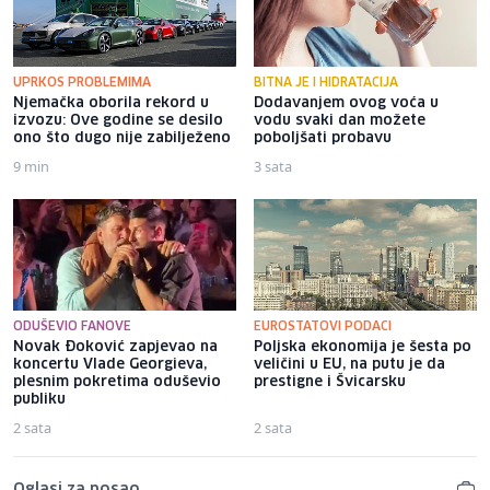
UPRKOS PROBLEMIMA
BITNA JE I HIDRATACIJA
Njemačka oborila rekord u
Dodavanjem ovog voća u
izvozu: Ove godine se desilo
vodu svaki dan možete
ono što dugo nije zabilježeno
poboljšati probavu
9 min
3 sata
ODUŠEVIO FANOVE
EUROSTATOVI PODACI
Novak Đoković zapjevao na
Poljska ekonomija je šesta po
koncertu Vlade Georgieva,
veličini u EU, na putu je da
plesnim pokretima oduševio
prestigne i Švicarsku
publiku
2 sata
2 sata
Oglasi za posao