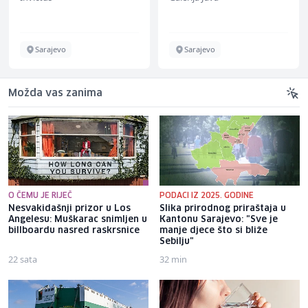
Sarajevo
Sarajevo
Možda vas zanima
O ČEMU JE RIJEČ
PODACI IZ 2025. GODINE
Nesvakidašnji prizor u Los
Slika prirodnog priraštaja u
Angelesu: Muškarac snimljen u
Kantonu Sarajevo: "Sve je
billboardu nasred raskrsnice
manje djece što si bliže
Sebilju"
22 sata
32 min