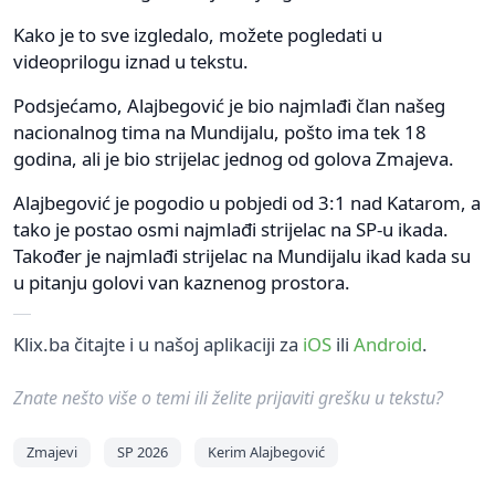
Kako je to sve izgledalo, možete pogledati u
videoprilogu iznad u tekstu.
Podsjećamo, Alajbegović je bio najmlađi član našeg
nacionalnog tima na Mundijalu, pošto ima tek 18
godina, ali je bio strijelac jednog od golova Zmajeva.
Alajbegović je pogodio u pobjedi od 3:1 nad Katarom, a
tako je postao osmi najmlađi strijelac na SP-u ikada.
Također je najmlađi strijelac na Mundijalu ikad kada su
u pitanju golovi van kaznenog prostora.
Klix.ba čitajte i u našoj aplikaciji za
iOS
ili
Android
.
Znate nešto više o temi ili želite prijaviti grešku u tekstu?
Zmajevi
SP 2026
Kerim Alajbegović