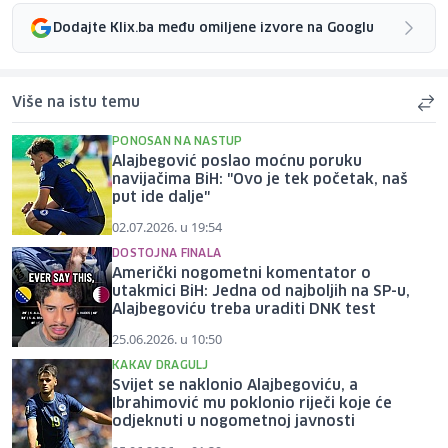
Dodajte Klix.ba među omiljene izvore na Googlu
Više na istu temu
PONOSAN NA NASTUP
Alajbegović poslao moćnu poruku
navijačima BiH: "Ovo je tek početak, naš
put ide dalje"
02.07.2026. u 19:54
DOSTOJNA FINALA
Američki nogometni komentator o
utakmici BiH: Jedna od najboljih na SP-u,
Alajbegoviću treba uraditi DNK test
25.06.2026. u 10:50
KAKAV DRAGULJ
Svijet se naklonio Alajbegoviću, a
Ibrahimović mu poklonio riječi koje će
odjeknuti u nogometnoj javnosti