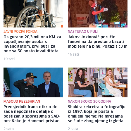
JAVNI POZIVI FONDA
NASTUPAO U PULI
Osigurano 20,3 miliona KM za
Jakov Jozinović poručio
zapošljavanje osoba s
fanovima da prestanu bacati
invaliditetom, prvi put i za
mobitele na binu: Pogazit ću ih
one sa 50 posto invaliditeta
16 sati
19 sati
MASOUD PEZESHKIAN
NAKON SKORO 30 GODINA
Predsjednik Irana otkrio do
Shakira rekreirala fotografiju
sada nepoznate detalje o
iz 1997. koja je postala
postizanju sporazuma s SAD-
omiljeni meme: Na mrežama
om: Kako je Hamenei pristao
se čude zbog njenog izgleda
2 sata
2 sata