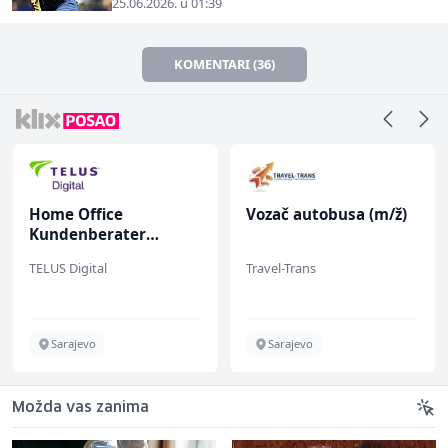
25.06.2026. u 01:39
KOMENTARI (36)
Home Office
Vozač autobusa (m/ž)
Kundenberater
(m/w/d) für Vattenfall
TELUS Digital
Travel-Trans
Sarajevo
Sarajevo
Možda vas zanima