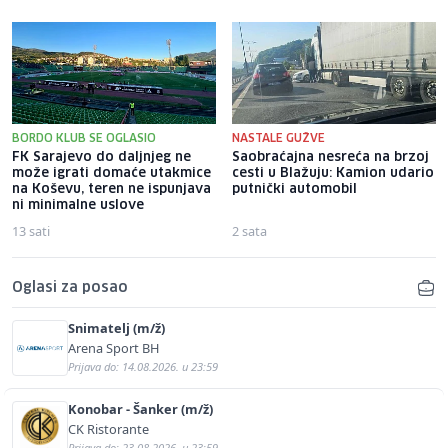
BORDO KLUB SE OGLASIO
NASTALE GUŽVE
FK Sarajevo do daljnjeg ne
Saobraćajna nesreća na brzoj
može igrati domaće utakmice
cesti u Blažuju: Kamion udario
na Koševu, teren ne ispunjava
putnički automobil
ni minimalne uslove
13 sati
2 sata
Oglasi za posao
Snimatelj (m/ž)
Arena Sport BH
Prijava do: 14.08.2026. u 23:59
Konobar - Šanker (m/ž)
CK Ristorante
Prijava do: 23.08.2026. u 23:59