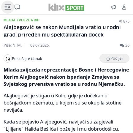
875
MLADA ZVIJEZDA BIH
Alajbegović se nakon Mundijala vratio u rodni
grad, priređen mu spektakularan doček
Piše: N. M.
|
08.07.2026.
36
Podijeli
Poslušajte članak
Mlada zvijezda reprezentacije Bosne i Hercegovine
Kerim Alajbegović nakon ispadanja Zmajeva sa
Svjetskog prvenstva vratio se u rodnu Njemačku.
Alajbegović je stigao u Köln, gdje je dočekan u
bošnjačkom džematu, u kojem su se okupila stotine
navijača.
Kada se pojavio Alajbegović, navijači su zapjevali
"Ljiljane" Halida Bešlića i poželjeli mu dobrodošlicu.