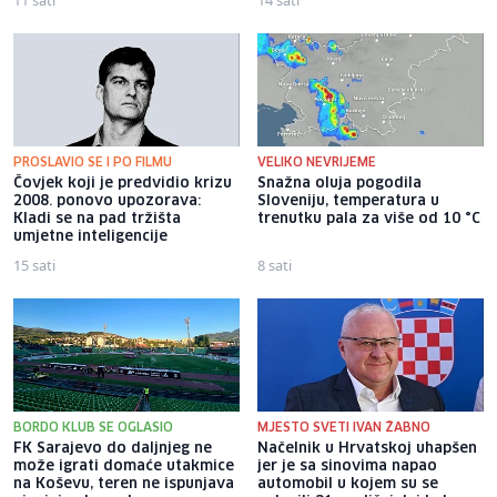
PROSLAVIO SE I PO FILMU
VELIKO NEVRIJEME
Čovjek koji je predvidio krizu
Snažna oluja pogodila
2008. ponovo upozorava:
Sloveniju, temperatura u
Kladi se na pad tržišta
trenutku pala za više od 10 °C
umjetne inteligencije
15 sati
8 sati
BORDO KLUB SE OGLASIO
MJESTO SVETI IVAN ŽABNO
FK Sarajevo do daljnjeg ne
Načelnik u Hrvatskoj uhapšen
može igrati domaće utakmice
jer je sa sinovima napao
na Koševu, teren ne ispunjava
automobil u kojem su se