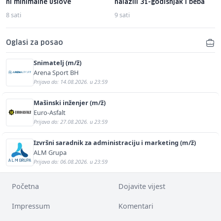
ni minimalne uslove
nalazili 31-godišnjak i beba
8 sati
9 sati
Oglasi za posao
Snimatelj (m/ž)
Arena Sport BH
Prijava do: 14.08.2026. u 23:59
Mašinski inženjer (m/ž)
Euro-Asfalt
Prijava do: 27.08.2026. u 23:59
Izvršni saradnik za administraciju i marketing (m/ž)
ALM Grupa
Prijava do: 06.08.2026. u 23:59
Početna
Dojavite vijest
Impressum
Komentari