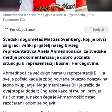
Ahmedhodžić iza sebe ima sjajnu sezonu u Feyenoordu (Foto:
Feyenoord FC)
Podijeli
Poslušajte članak
Švedski nogometaš Mattias Svanberg, koji je bivši
saigrač i veliki prijatelj našeg bivšeg
reprezentativca Anela Ahmedhodžića, za švedske
medije prokomentarisao je dobro poznatu
situaciju u reprezentaciji Bosne i Hercegovine.
Ahmedhodžića već dugo nema u reprezentaciji BiH, a
sve je počelo kada je zbog povrede otkazao dolazak na
jedno okupljanje. Nogometni savez BiH je tražio da
ovaj stoper dođe iz Engleske kako bi mu oni provjerili
fizičko stanje, nakon čega je Ahmedhodžić ostao
razočaran i odbio se pojaviti.