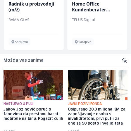
Radnik u proizvodnji
Home Office
(m/ž)
Kundenberater
(m/w/d) für Vattenfall
RAMA-GLAS
TELUS Digital
Sarajevo
Sarajevo
Možda vas zanima
NASTUPAO U PULI
JAVNI POZIVI FONDA
Jakov Jozinović poručio
Osigurano 20,3 miliona KM za
fanovima da prestanu bacati
zapošljavanje osoba s
mobitele na binu: Pogazit ću ih
invaliditetom, prvi put i za
one sa 50 posto invaliditeta
11 sati
14 sati