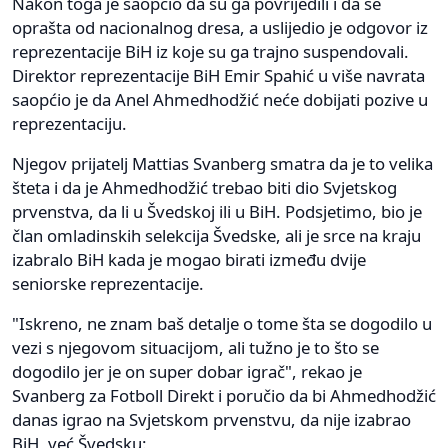
Nakon toga je saopćio da su ga povrijedili i da se
oprašta od nacionalnog dresa, a uslijedio je odgovor iz
reprezentacije BiH iz koje su ga trajno suspendovali.
Direktor reprezentacije BiH Emir Spahić u više navrata
saopćio je da Anel Ahmedhodžić neće dobijati pozive u
reprezentaciju.
Njegov prijatelj Mattias Svanberg smatra da je to velika
šteta i da je Ahmedhodžić trebao biti dio Svjetskog
prvenstva, da li u Švedskoj ili u BiH. Podsjetimo, bio je
član omladinskih selekcija Švedske, ali je srce na kraju
izabralo BiH kada je mogao birati između dvije
seniorske reprezentacije.
"Iskreno, ne znam baš detalje o tome šta se dogodilo u
vezi s njegovom situacijom, ali tužno je to što se
dogodilo jer je on super dobar igrač", rekao je
Svanberg za Fotboll Direkt i poručio da bi Ahmedhodžić
danas igrao na Svjetskom prvenstvu, da nije izabrao
BiH, već Švedsku: