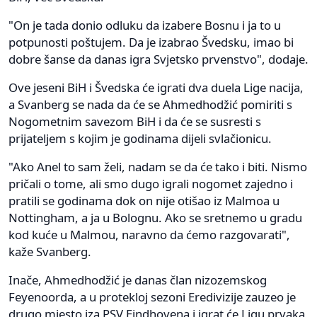
"On je tada donio odluku da izabere Bosnu i ja to u
potpunosti poštujem. Da je izabrao Švedsku, imao bi
dobre šanse da danas igra Svjetsko prvenstvo", dodaje.
Ove jeseni BiH i Švedska će igrati dva duela Lige nacija,
a Svanberg se nada da će se Ahmedhodžić pomiriti s
Nogometnim savezom BiH i da će se susresti s
prijateljem s kojim je godinama dijeli svlačionicu.
"Ako Anel to sam želi, nadam se da će tako i biti. Nismo
pričali o tome, ali smo dugo igrali nogomet zajedno i
pratili se godinama dok on nije otišao iz Malmoa u
Nottingham, a ja u Bolognu. Ako se sretnemo u gradu
kod kuće u Malmou, naravno da ćemo razgovarati",
kaže Svanberg.
Inače, Ahmedhodžić je danas član nizozemskog
Feyenoorda, a u protekloj sezoni Eredivizije zauzeo je
drugo mjesto iza PSV Eindhovena i igrat će Ligu prvaka