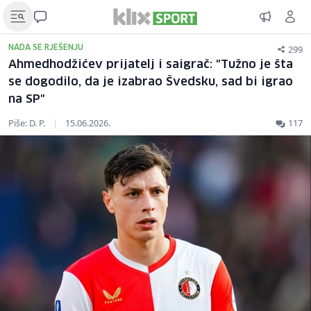
299
NADA SE RJEŠENJU
Ahmedhodžićev prijatelj i saigrač: "Tužno je šta
se dogodilo, da je izabrao Švedsku, sad bi igrao
na SP"
Piše: D. P.
|
15.06.2026.
117