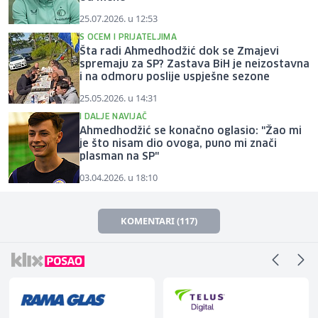
25.07.2026. u 12:53
S OCEM I PRIJATELJIMA
Šta radi Ahmedhodžić dok se Zmajevi
spremaju za SP? Zastava BiH je neizostavna
i na odmoru poslije uspješne sezone
25.05.2026. u 14:31
I DALJE NAVIJAČ
Ahmedhodžić se konačno oglasio: "Žao mi
je što nisam dio ovoga, puno mi znači
plasman na SP"
03.04.2026. u 18:10
KOMENTARI (117)