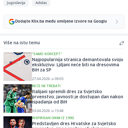
Jugoslavija
Adidas
Dodajte Klix.ba među omiljene izvore na Googlu
Više na istu temu
"SAMO KONCEPT"
Najpopularnija stranica demantovala svoju
ekskluzivu: Ljiljani neće biti na dresovima
BiH za SP
27.04.2026. u 09:03
NEĆE IM TREBATI
Italijani spremili dres za Svjetsko
prvenstvo, javnosti je dostupan dan nakon
ispadanja od BiH
03.04.2026. u 15:48
INSPIRISAN ONIM IZ 1990.
Predstavljen dres Hrvatske za Svjetsko