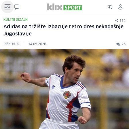
112
KULTNI DIZAJN
Adidas na tržište izbacuje retro dres nekadašnje
Jugoslavije
Piše: N. K.
|
14.05.2026.
25