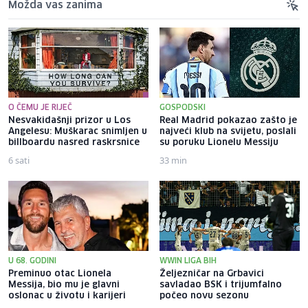
Možda vas zanima
O ČEMU JE RIJEČ
GOSPODSKI
Nesvakidašnji prizor u Los
Real Madrid pokazao zašto je
Angelesu: Muškarac snimljen u
najveći klub na svijetu, poslali
billboardu nasred raskrsnice
su poruku Lionelu Messiju
6 sati
33 min
U 68. GODINI
WWIN LIGA BIH
Preminuo otac Lionela
Željezničar na Grbavici
Messija, bio mu je glavni
savladao BSK i trijumfalno
oslonac u životu i karijeri
počeo novu sezonu