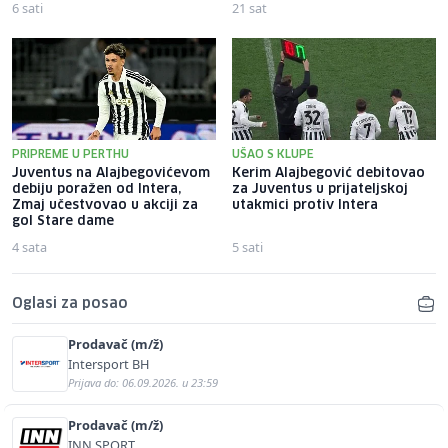
6 sati
21 sat
PRIPREME U PERTHU
UŠAO S KLUPE
Juventus na Alajbegovićevom
Kerim Alajbegović debitovao
debiju poražen od Intera,
za Juventus u prijateljskoj
Zmaj učestvovao u akciji za
utakmici protiv Intera
gol Stare dame
4 sata
5 sati
Oglasi za posao
Prodavač (m/ž)
Intersport BH
Prijava do: 06.09.2026. u 23:59
Prodavač (m/ž)
INN SPORT