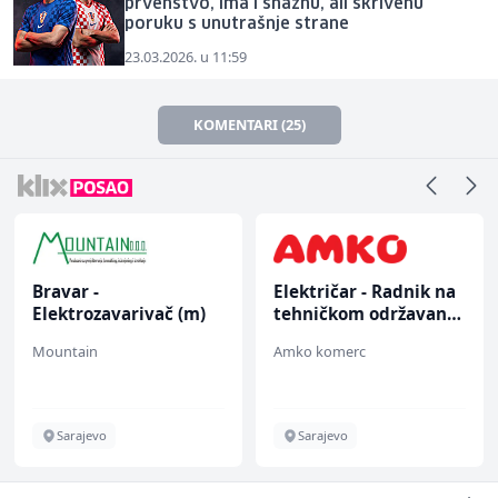
prvenstvo, ima i snažnu, ali skrivenu
poruku s unutrašnje strane
23.03.2026. u 11:59
KOMENTARI (25)
Bravar -
Električar - Radnik na
Elektrozavarivač (m)
tehničkom održavanju
(m/ž)
Mountain
Amko komerc
Sarajevo
Sarajevo