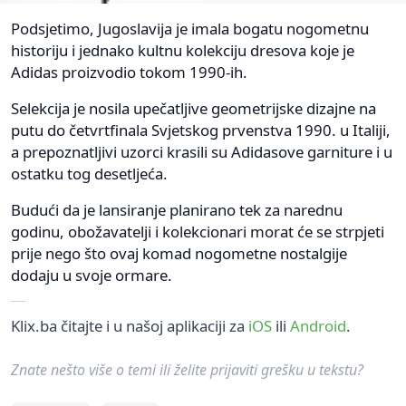
Podsjetimo, Jugoslavija je imala bogatu nogometnu
historiju i jednako kultnu kolekciju dresova koje je
Adidas proizvodio tokom 1990-ih.
Selekcija je nosila upečatljive geometrijske dizajne na
putu do četvrtfinala Svjetskog prvenstva 1990. u Italiji,
a prepoznatljivi uzorci krasili su Adidasove garniture i u
ostatku tog desetljeća.
Budući da je lansiranje planirano tek za narednu
godinu, obožavatelji i kolekcionari morat će se strpjeti
prije nego što ovaj komad nogometne nostalgije
dodaju u svoje ormare.
Klix.ba čitajte i u našoj aplikaciji za
iOS
ili
Android
.
Znate nešto više o temi ili želite prijaviti grešku u tekstu?