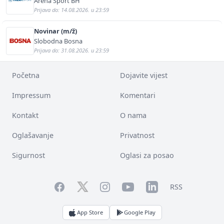
Arena Sport BH
Prijava do: 14.08.2026. u 23:59
Novinar (m/ž)
Slobodna Bosna
Prijava do: 31.08.2026. u 23:59
Početna
Dojavite vijest
Impressum
Komentari
Kontakt
O nama
Oglašavanje
Privatnost
Sigurnost
Oglasi za posao
Facebook
YouTube
LinkedIn
Twitter
Instagram
RSS
App Store
Google Play