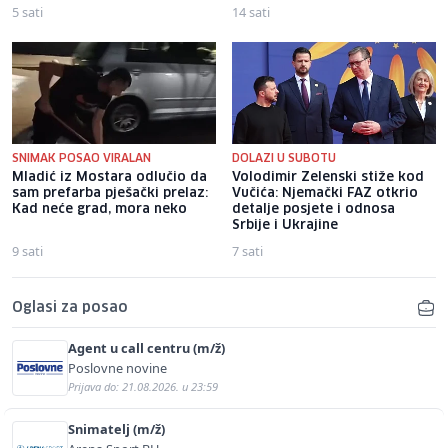
5 sati
14 sati
SNIMAK POSAO VIRALAN
DOLAZI U SUBOTU
Mladić iz Mostara odlučio da
Volodimir Zelenski stiže kod
sam prefarba pješački prelaz:
Vučića: Njemački FAZ otkrio
Kad neće grad, mora neko
detalje posjete i odnosa
Srbije i Ukrajine
9 sati
7 sati
Oglasi za posao
Agent u call centru (m/ž)
Poslovne novine
Prijava do: 21.08.2026. u 23:59
Snimatelj (m/ž)