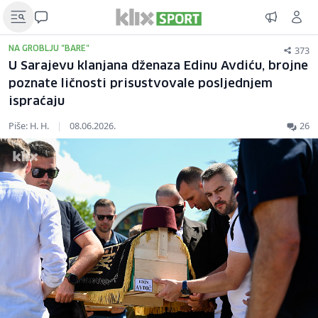
373
NA GROBLJU "BARE"
U Sarajevu klanjana dženaza Edinu Avdiću, brojne
poznate ličnosti prisustvovale posljednjem
ispraćaju
Piše: H. H.
|
08.06.2026.
26