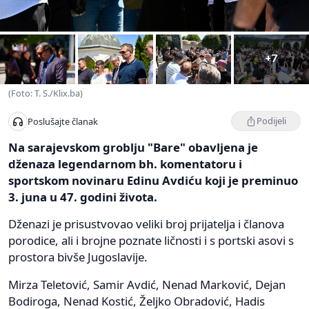
+7
(Foto: T. S./Klix.ba)
Podijeli
Poslušajte članak
Na sarajevskom groblju "Bare" obavljena je
dženaza legendarnom bh. komentatoru i
sportskom novinaru Edinu Avdiću koji je preminuo
3. juna u 47. godini života.
Dženazi je prisustvovao veliki broj prijatelja i članova
porodice, ali i brojne poznate ličnosti i s portski asovi s
prostora bivše Jugoslavije.
Mirza Teletović, Samir Avdić, Nenad Marković, Dejan
Bodiroga, Nenad Kostić, Željko Obradović, Hadis