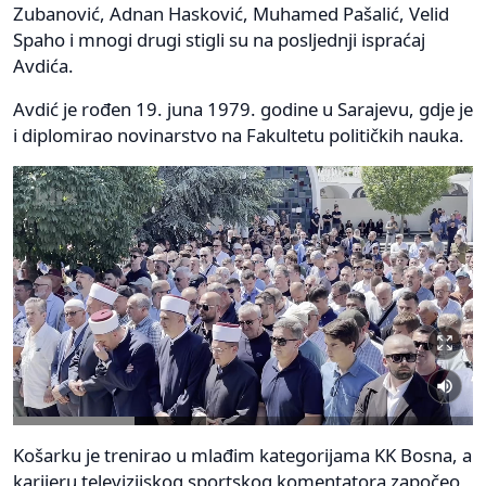
Zubanović, Adnan Hasković, Muhamed Pašalić, Velid
Spaho i mnogi drugi stigli su na posljednji ispraćaj
Avdića.
Avdić je rođen 19. juna 1979. godine u Sarajevu, gdje je
i diplomirao novinarstvo na Fakultetu političkih nauka.
Košarku je trenirao u mlađim kategorijama KK Bosna, a
karijeru televizijskog sportskog komentatora započeo