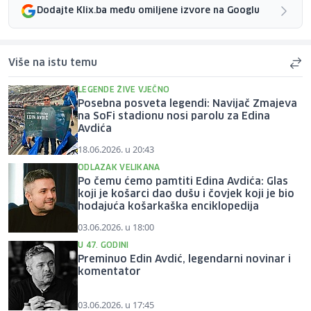
Dodajte Klix.ba među omiljene izvore na Googlu
Više na istu temu
LEGENDE ŽIVE VJEČNO
Posebna posveta legendi: Navijač Zmajeva
na SoFi stadionu nosi parolu za Edina
Avdića
18.06.2026. u 20:43
ODLAZAK VELIKANA
Po čemu ćemo pamtiti Edina Avdića: Glas
koji je košarci dao dušu i čovjek koji je bio
hodajuća košarkaška enciklopedija
03.06.2026. u 18:00
U 47. GODINI
Preminuo Edin Avdić, legendarni novinar i
komentator
03.06.2026. u 17:45