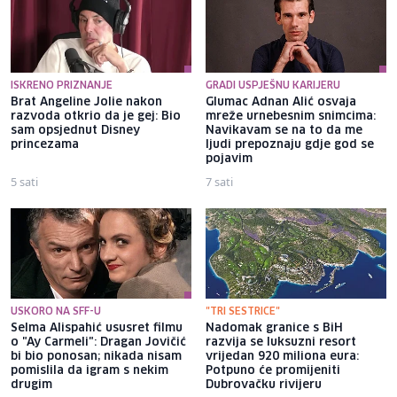
ISKRENO PRIZNANJE
GRADI USPJEŠNU KARIJERU
Brat Angeline Jolie nakon
Glumac Adnan Alić osvaja
razvoda otkrio da je gej: Bio
mreže urnebesnim snimcima:
sam opsjednut Disney
Navikavam se na to da me
princezama
ljudi prepoznaju gdje god se
pojavim
5 sati
7 sati
USKORO NA SFF-U
"TRI SESTRICE"
Selma Alispahić ususret filmu
Nadomak granice s BiH
o "Ay Carmeli": Dragan Jovičić
razvija se luksuzni resort
bi bio ponosan; nikada nisam
vrijedan 920 miliona eura:
pomislila da igram s nekim
Potpuno će promijeniti
drugim
Dubrovačku rivijeru