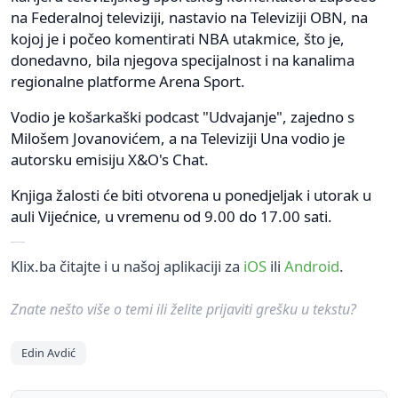
na Federalnoj televiziji, nastavio na Televiziji OBN, na
kojoj je i počeo komentirati NBA utakmice, što je,
donedavno, bila njegova specijalnost i na kanalima
regionalne platforme Arena Sport.
Vodio je košarkaški podcast "Udvajanje", zajedno s
Milošem Jovanovićem, a na Televiziji Una vodio je
autorsku emisiju X&O's Chat.
Knjiga žalosti će biti otvorena u ponedjeljak i utorak u
auli Vijećnice, u vremenu od 9.00 do 17.00 sati.
Klix.ba čitajte i u našoj aplikaciji za
iOS
ili
Android
.
Znate nešto više o temi ili želite prijaviti grešku u tekstu?
Edin Avdić