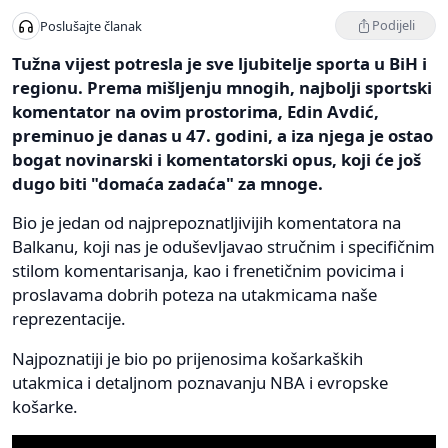
Podijeli
Poslušajte članak
Tužna vijest potresla je sve ljubitelje sporta u BiH i
regionu. Prema mišljenju mnogih, najbolji sportski
komentator na ovim prostorima, Edin Avdić,
preminuo je danas u 47. godini, a iza njega je ostao
bogat novinarski i komentatorski opus, koji će još
dugo biti "domaća zadaća" za mnoge.
Bio je jedan od najprepoznatljivijih komentatora na
Balkanu, koji nas je oduševljavao stručnim i specifičnim
stilom komentarisanja, kao i frenetičnim povicima i
proslavama dobrih poteza na utakmicama naše
reprezentacije.
Najpoznatiji je bio po prijenosima košarkaških
utakmica i detaljnom poznavanju NBA i evropske
košarke.