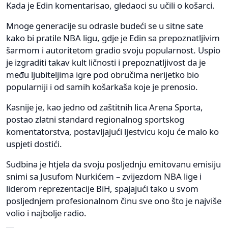
Kada je Edin komentarisao, gledaoci su učili o košarci.
Mnoge generacije su odrasle budeći se u sitne sate
kako bi pratile NBA ligu, gdje je Edin sa prepoznatljivim
šarmom i autoritetom gradio svoju popularnost. Uspio
je izgraditi takav kult ličnosti i prepoznatljivost da je
među ljubiteljima igre pod obručima nerijetko bio
popularniji i od samih košarkaša koje je prenosio.
Kasnije je, kao jedno od zaštitnih lica Arena Sporta,
postao zlatni standard regionalnog sportskog
komentatorstva, postavljajući ljestvicu koju će malo ko
uspjeti dostići.
Sudbina je htjela da svoju posljednju emitovanu emisiju
snimi sa Jusufom Nurkićem – zvijezdom NBA lige i
liderom reprezentacije BiH, spajajući tako u svom
posljednjem profesionalnom činu sve ono što je najviše
volio i najbolje radio.