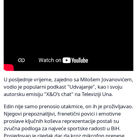
U posljednje vrijeme, zajedno sa Milošem Jovanovićem,
vodio je popularni podkast "Udvajanje", kao i svoju
autorsku emisiju "X&O’s chat" na Televiziji Una.
Edin nije samo prenosio utakmice, on ih je proživljavao.
Njegovi prepoznatljivi, frenetični povici i emotivne
proslave ključnih koševa reprezentacije postali su
zvučna podloga za najveće sportske radosti u BiH.
Posjedovao je rijedak dar da kroz mikrofon prenese