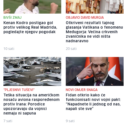
BIVŠI ZMAJ
OBJAVIO DAVID MURGIA
Kenan Kodro postigao gol
Otkriveni rezultati tajnog
protiv velikog Real Madrida,
glasanja Vatikana o fenomenu
pogledajte njegov pogodak
Međugorja: Većina crkvenih
zvaničnika ne vidi ništa
nadnaravno
10 sati
20 sati
"PLJESNIVI TUŠEVI"
NOVI OMJER SNAGA
Teška situacija na američkom
Fidan otkrio kako će
nosaču aviona raspoređenom
funkcionisati novi vojni pakt:
protiv Irana: Porodice
"Napadnete li jednog od nas,
upozoravaju da vojnici
napali ste sve"
nemaju ni sapuna
7 sati
9 sati