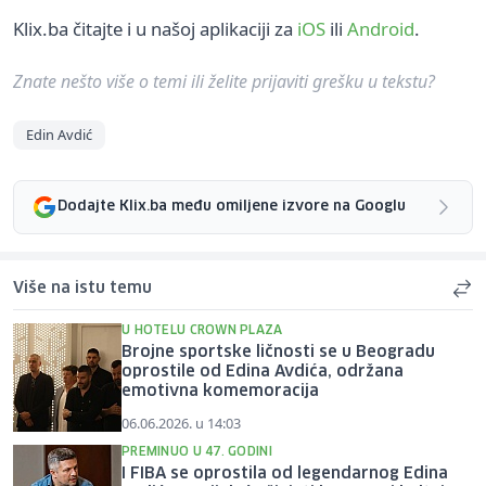
Klix.ba čitajte i u našoj aplikaciji za
iOS
ili
Android
.
Znate nešto više o temi ili želite prijaviti grešku u tekstu?
Edin Avdić
Dodajte Klix.ba među omiljene izvore na Googlu
Više na istu temu
U HOTELU CROWN PLAZA
Brojne sportske ličnosti se u Beogradu
oprostile od Edina Avdića, održana
emotivna komemoracija
06.06.2026. u 14:03
PREMINUO U 47. GODINI
I FIBA se oprostila od legendarnog Edina