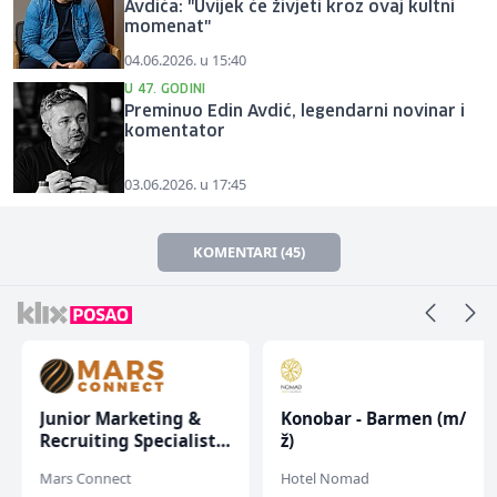
Avdića: "Uvijek će živjeti kroz ovaj kultni
momenat"
04.06.2026. u 15:40
U 47. GODINI
Preminuo Edin Avdić, legendarni novinar i
komentator
03.06.2026. u 17:45
KOMENTARI (45)
Junior Marketing &
Konobar - Barmen (m/
Recruiting Specialist
ž)
(m/ž)
Mars Connect
Hotel Nomad