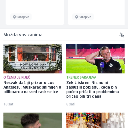
Sarajevo
Sarajevo
Možda vas zanima
O ČEMU JE RIJEČ
TRENER SARAJEVA
Nesvakidašnji prizor u Los
Zekić iskren: Nismo ni
Angelesu: Muškarac snimljen u
zaslužili pobjedu, kada bih
billboardu nasred raskrsnice
počeo pričati o problemima
pričao bih tri dana
18 sati
8 sati