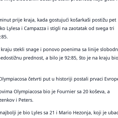
nut prije kraja, kada gostujući košarkaši postižu pet
o Lylesa i Campazza i stigli na zaotatak od svega tri
:85.
kraju stekli snage i ponovo poenima sa linije slobodn
edostižnu prednost, a bilo je 92:85, što je na kraju bio
lympiacosa četvrti put u historiji postali prvaci Evrop
dovima Olympiacosa bio je Fournier sa 20 koševa, a
enkov i Peters.
ajbolji je bio Lyles sa 21 i Mario Hezonja, koji je uba