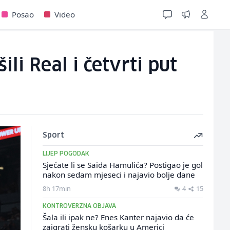
Posao
Video
li Real i četvrti put
Sport
LIJEP POGODAK
Sjećate li se Saida Hamulića? Postigao je gol
nakon sedam mjeseci i najavio bolje dane
8h 17min
4
15
KONTROVERZNA OBJAVA
Šala ili ipak ne? Enes Kanter najavio da će
zaigrati žensku košarku u Americi