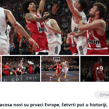
+9
Podi
cosa novi su prvaci Evrope, četvrti put u historiji,