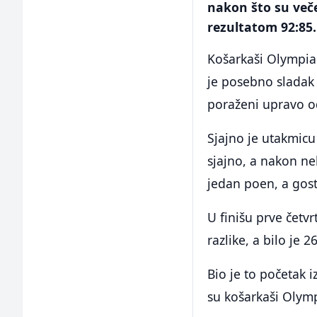
nakon što su veče
rezultatom 92:85.
Košarkaši Olympiac
je posebno sladak 
poraženi upravo o
Sjajno je utakmicu 
sjajno, a nakon n
jedan poen, a gost
U finišu prve četvr
razlike, a bilo je 2
Bio je to početak i
su košarkaši Olym