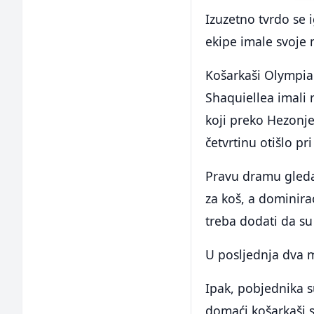
Izuzetno tvrdo se i
ekipe imale svoje
Košarkaši Olympia
Shaquiellea imali r
koji preko Hezonje
četvrtinu otišlo pr
Pravu dramu gledal
za koš, a dominira
treba dodati da su
U posljednja dva m
Ipak, pobjednika s
domaći košarkaši s