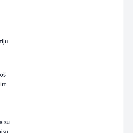
tiju
koš
tim
a su
nisu