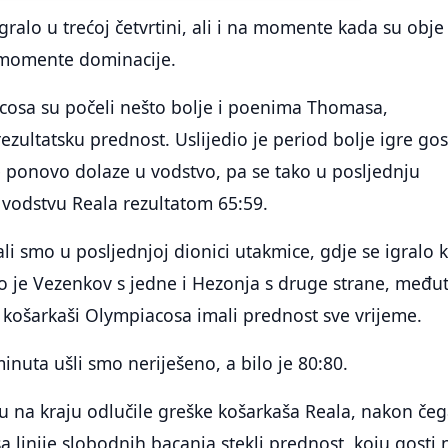
gralo u trećoj četvrtini, ali i na momente kada su obje
 momente dominacije.
cosa su počeli nešto bolje i poenima Thomasa,
ezultatsku prednost. Uslijedio je period bolje igre gos
 ponovo dolaze u vodstvo, pa se tako u posljednju
i vodstvu Reala rezultatom 65:59.
i smo u posljednjoj dionici utakmice, gdje se igralo 
o je Vezenkov s jedne i Hezonja s druge strane, među
 košarkaši Olympiacosa imali prednost sve vrijeme.
inuta ušli smo neriješeno, a bilo je 80:80.
u na kraju odlučile greške košarkaša Reala, nakon čeg
a linije slobodnih bacanja stekli prednost, koju gosti 