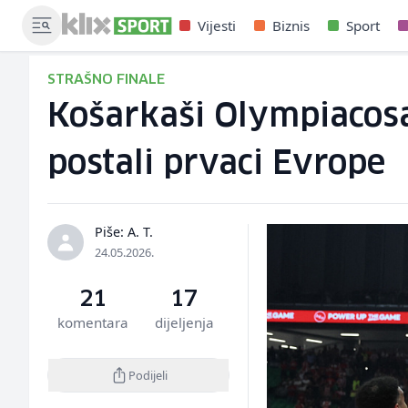
Vijesti
Biznis
Sport
STRAŠNO FINALE
Košarkaši Olympiacosa 
postali prvaci Evrope
Piše: A. T.
24.05.2026.
21
17
komentara
dijeljenja
Podijeli