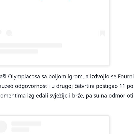
kaši Olympiacosa sa boljom igrom, a izdvojio se Fourni
euzeo odgovornost i u drugoj četvrtini postigao 11 p
mentima izgledali svježije i brže, pa su na odmor otiš