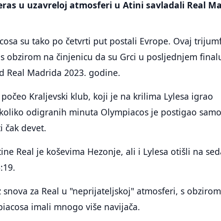
ras u uzavreloj atmosferi u Atini savladali Real M
osa su tako po četvrti put postali Evrope. Ovaj trijum
s obzirom na činjenicu da su Grci u posljednjem final
d Real Madrida 2023. godine.
počeo Kraljevski klub, koji je na krilima Lylesa igrao
ekoliko odigranih minuta Olympiacos je postigao sam
i čak devet.
tine Real je koševima Hezonje, ali i Lylesa otišli na s
6:19.
z snova za Real u "neprijateljskoj" atmosferi, s obziro
piacosa imali mnogo više navijača.