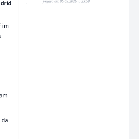
Prijava do: 05.09.2026. u 23:59
adrid
f im
u
o
edam
m da