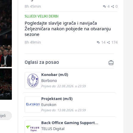
8h 45min
4
0
SLIJEDI VELIKI DERBI
Pogledajte slavlje igrača i navijača
Željezničara nakon pobjede na otvaranju
sezone
8h 49min
14
174
Oglasi za posao
Konobar (m/ž)
Borbono
Prijava do: 22.08.2026. u 23:59
Projektant (m/ž)
Eurokon
Prijava do: 13.08.2026. u 23:59
jeli
Back Office Gaming Support
Specialist with German and English
TELUS Digital
(m/f)