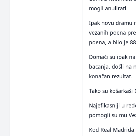
mogli anulirati.
Ipak novu dramu mi
vezanih poena prek
poena, a bilo je 88
Domaći su ipak na 
bacanja, došli na n
konačan rezultat.
Tako su košarkaši O
Najefikasniji u re
pomogli su mu Vez
Kod Real Madrida n