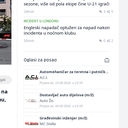
sezone, više od pola ekipe čine U-21 igrači
24min
3
5
INCIDENT U LONDONU
Engleski napadač optužen za napad nakon
incidenta u noćnom klubu
50min
0
2
Oglasi za posao
Automehaničar za teretna i putnička
vozila (m/ž)
A.C.I.
jeli
Prijava do: 23.08.2026. u 23:59
 na
Dostavljač auto dijelova (m/ž)
mu,
Auto Žis
Prijava do: 04.09.2026. u 23:59
Građevinski inženjer (m/ž)
MC-Stella