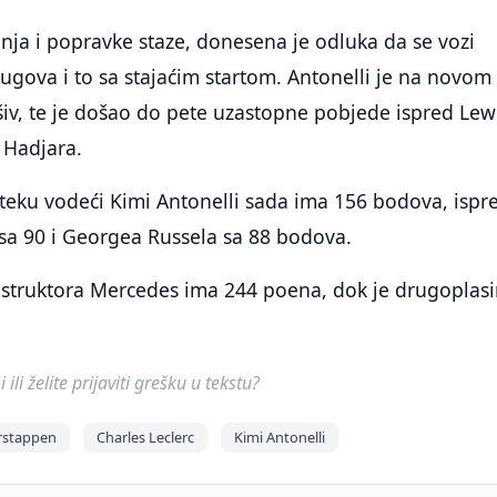
ja i popravke staze, donesena je odluka da se vozi
ugova i to sa stajaćim startom. Antonelli je na novom
iv, te je došao do pete uzastopne pobjede ispred Lew
 Hadjara.
eku vodeći Kimi Antonelli sada ima 156 bodova, ispr
sa 90 i Georgea Russela sa 88 bodova.
nstruktora Mercedes ima 244 poena, dok je drugoplasi
ili želite prijaviti grešku u tekstu?
rstappen
Charles Leclerc
Kimi Antonelli