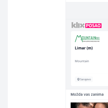
Sachbearbeiter in der
Limar (m)
Schaltungsabteilung
(m/w)
Servicepoint
Mountain
Sarajevo
Sarajevo
Možda vas zanima