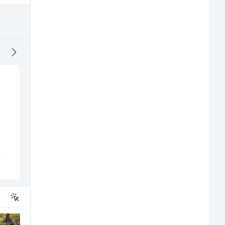
Električar (m)
Konobar (m/ž)
Mountain
Mesna Industrija Gora
Sarajevo
Sarajevo