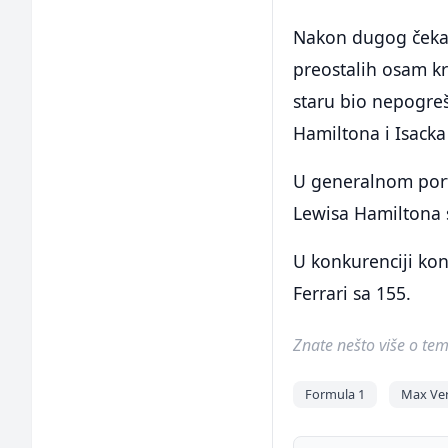
Nakon dugog čekan
preostalih osam kr
staru bio nepogreš
Hamiltona i Isacka
U generalnom port
Lewisa Hamiltona 
U konkurenciji ko
Ferrari sa 155.
Znate nešto više o temi 
Formula 1
Max Ve