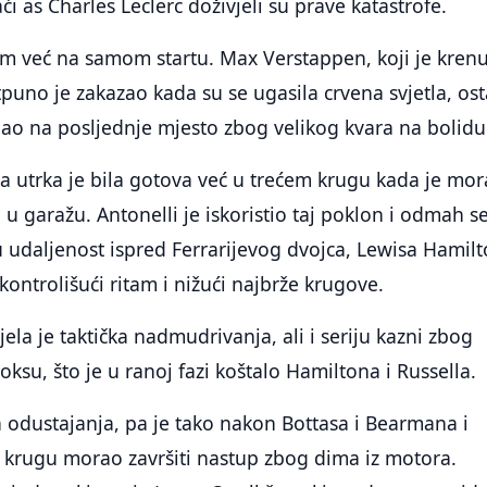
i as Charles Leclerc doživjeli su prave katastrofe.
om već na samom startu. Max Verstappen, koji je kren
tpuno je zakazao kada su se ugasila crvena svjetla, ost
 pao na posljednje mjesto zbog velikog kvara na bolidu
a utrka je bila gotova već u trećem krugu kada je mo
d u garažu. Antonelli je iskoristio taj poklon i odmah s
 udaljenost ispred Ferrarijevog dvojca, Lewisa Hamilt
kontrolišući ritam i nižući najbrže krugove.
ela je taktička nadmudrivanja, ali i seriju kazni zbog
ksu, što je u ranoj fazi koštalo Hamiltona i Russella.
va odustajanja, pa je tako nakon Bottasa i Bearmana i
 krugu morao završiti nastup zbog dima iz motora.