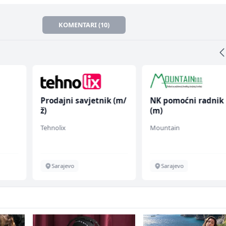
KOMENTARI (10)
Prodajni savjetnik (m/
NK pomoćni radnik
ž)
(m)
Tehnolix
Mountain
Sarajevo
Sarajevo