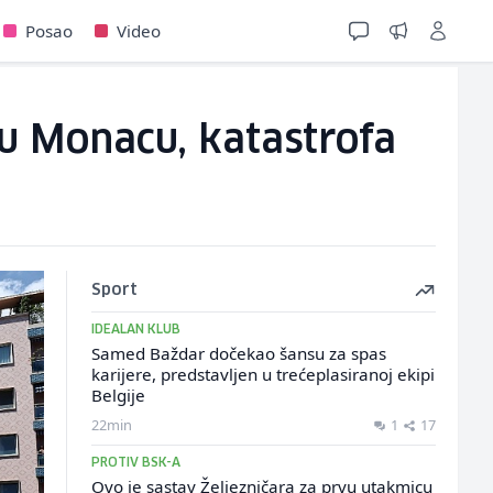
Posao
Video
 u Monacu, katastrofa
Sport
IDEALAN KLUB
Samed Baždar dočekao šansu za spas
karijere, predstavljen u trećeplasiranoj ekipi
Belgije
22min
1
17
PROTIV BSK-A
Ovo je sastav Željezničara za prvu utakmicu