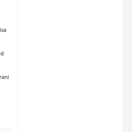
isa
ed
rani