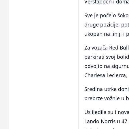
Verstappen i domać
Sve je počelo šok
druge pozicije, po
ukopan na liniji i
Za vozača Red Bull
parkirati svoj boli
odvojio na sigurnu
Charlesa Leclerca, 
Sredina utrke donij
prebrze vožnje u bo
Uslijedila su i no
Lando Norris u 47.