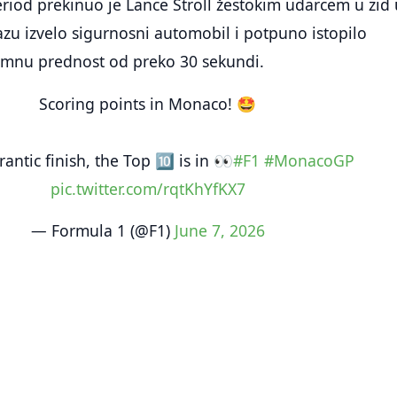
riod prekinuo je Lance Stroll žestokim udarcem u zid 
tazu izvelo sigurnosni automobil i potpuno istopilo
omnu prednost od preko 30 sekundi.
Scoring points in Monaco! 🤩
frantic finish, the Top 🔟 is in 👀
#F1
#MonacoGP
pic.twitter.com/rqtKhYfKX7
— Formula 1 (@F1)
June 7, 2026