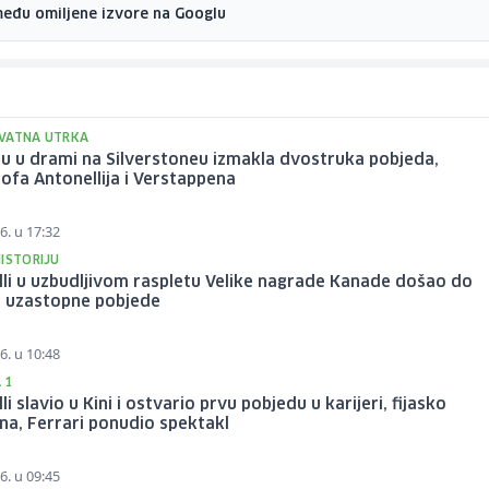
među omiljene izvore na Googlu
VATNA UTRKA
ju u drami na Silverstoneu izmakla dvostruka pobjeda,
ofa Antonellija i Verstappena
6. u 17:32
ISTORIJU
li u uzbudljivom raspletu Velike nagrade Kanade došao do
e uzastopne pobjede
6. u 10:48
 1
li slavio u Kini i ostvario prvu pobjedu u karijeri, fijasko
a, Ferrari ponudio spektakl
6. u 09:45