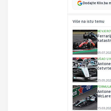
Dodajte Klix.ba 
Više na istu temu
NEVJERO
Ferrari
katastr
05.07.202
UŠAO U H
Antonel
četvrt
25.05.202
FORMULA
Antonel
McLaren
15.03.202