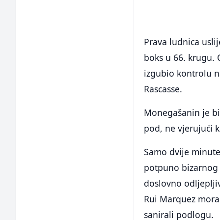
Prava ludnica usl
boks u 66. krugu. 
izgubio kontrolu n
Rascasse.
Monegašanin je bio
pod, ne vjerujući
Samo dvije minute 
potpuno bizarnog r
doslovno odljepljiv
Rui Marquez morao 
sanirali podlogu.