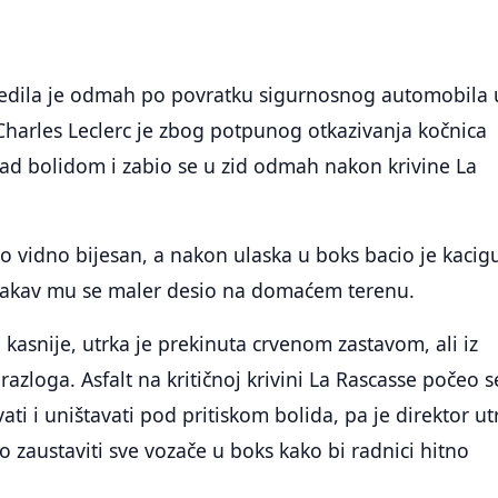
ijedila je odmah po povratku sigurnosnog automobila 
Charles Leclerc je zbog potpunog otkazivanja kočnica
ad bolidom i zabio se u zid odmah nakon krivine La
 vidno bijesan, a nakon ulaska u boks bacio je kacig
 kakav mu se maler desio na domaćem terenu.
kasnije, utrka je prekinuta crvenom zastavom, ali iz
azloga. Asfalt na kritičnoj krivini La Rascasse počeo s
ati i uništavati pod pritiskom bolida, pa je direktor ut
zaustaviti sve vozače u boks kako bi radnici hitno