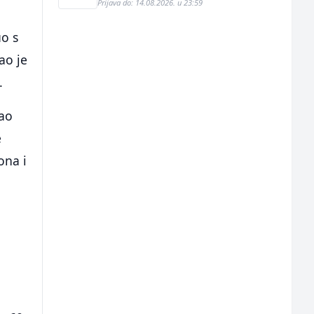
Prijava do: 14.08.2026. u 23:59
uo s
ao je
.
rao
e
ona i