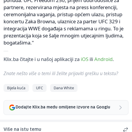
ponuda: UFC Freedom 250, prijem dobrodošlice za
partnere, rezervirana mjesta na press konferenciji,
ceremonijalna vaganja, pristup općem ulazu, pristup
koncertu Zaka Browna, ulaznice za parter UFC 329 i
integracija WWE događaja s reklamama u ringu. To je
prezentacija koja se šalje mnogim utjecajnim ljudima,
bogatašima."
Klix.ba čitajte i u našoj aplikaciji za
iOS
ili
Android
.
Znate nešto više o temi ili želite prijaviti grešku u tekstu?
Bijela kuća
UFC
Dana White
Dodajte Klix.ba među omiljene izvore na Googlu
Više na istu temu