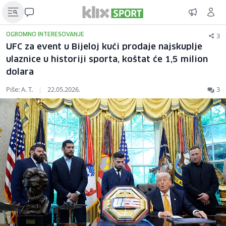
3
OGROMNO INTERESOVANJE
UFC za event u Bijeloj kući prodaje najskuplje
ulaznice u historiji sporta, koštat će 1,5 milion
dolara
Piše: A. T.
|
22.05.2026.
3