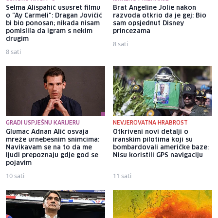
Selma Alispahić ususret filmu
Brat Angeline Jolie nakon
o "Ay Carmeli": Dragan Jovičić
razvoda otkrio da je gej: Bio
bi bio ponosan; nikada nisam
sam opsjednut Disney
pomislila da igram s nekim
princezama
drugim
8 sati
8 sati
GRADI USPJEŠNU KARIJERU
NEVJEROVATNA HRABROST
Glumac Adnan Alić osvaja
Otkriveni novi detalji o
mreže urnebesnim snimcima:
iranskim pilotima koji su
Navikavam se na to da me
bombardovali američke baze:
ljudi prepoznaju gdje god se
Nisu koristili GPS navigaciju
pojavim
10 sati
11 sati