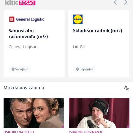
Samostalni
Skladišni radnik (m/ž)
računovođa (m/ž)
General Logistic
Lidl BH
Sarajevo
Lepenica
Možda vas zanima
USKORO NA SFF-U
ISKRENO PRIZNANJE