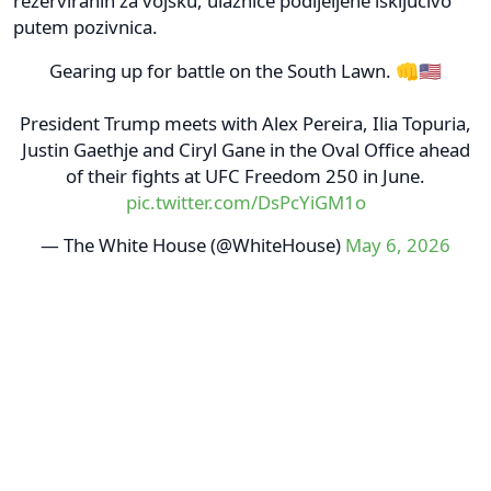
rezerviranih za vojsku, ulaznice podijeljene isključivo
putem pozivnica.
Gearing up for battle on the South Lawn. 👊🇺🇸
President Trump meets with Alex Pereira, Ilia Topuria,
Justin Gaethje and Ciryl Gane in the Oval Office ahead
of their fights at UFC Freedom 250 in June.
pic.twitter.com/DsPcYiGM1o
— The White House (@WhiteHouse)
May 6, 2026