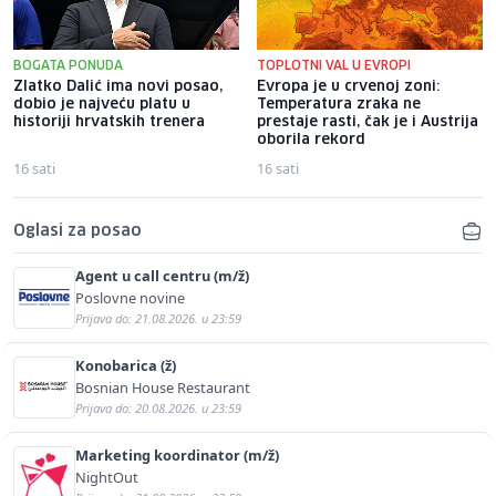
BOGATA PONUDA
TOPLOTNI VAL U EVROPI
Zlatko Dalić ima novi posao,
Evropa je u crvenoj zoni:
dobio je najveću platu u
Temperatura zraka ne
historiji hrvatskih trenera
prestaje rasti, čak je i Austrija
oborila rekord
16 sati
16 sati
Oglasi za posao
Agent u call centru (m/ž)
Poslovne novine
Prijava do: 21.08.2026. u 23:59
Konobarica (ž)
Bosnian House Restaurant
Prijava do: 20.08.2026. u 23:59
Marketing koordinator (m/ž)
NightOut