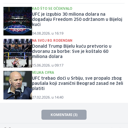
KAO ŠTO SE OČEKIVALO
UFC je izgubio 30 miliona dolara na
događaju Freedom 250 održanom u Bijeloj
kući
04.08.2026. u 16:19
NA SVOJ 80. ROĐENDAN
Donald Trump Bijelu kuću pretvorio u
dvoranu za borbe: Sve je koštalo 60
miliona dolara
15.06.2026. u 09:17
VELIKA CIFRA
UFC trebao doći u Srbiju, sve propalo zbog
paušala koji zvanični Beograd zasad ne želi
platiti
27.02.2026. u 14:40
KOMENTARI (3)