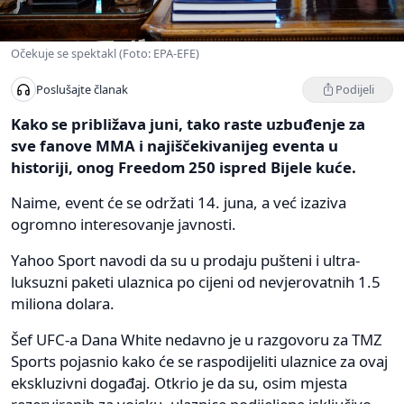
Očekuje se spektakl (Foto: EPA-EFE)
Podijeli
Poslušajte članak
Kako se približava juni, tako raste uzbuđenje za
sve fanove MMA i najiščekivanijeg eventa u
historiji, onog Freedom 250 ispred Bijele kuće.
Naime, event će se održati 14. juna, a već izaziva
ogromno interesovanje javnosti.
Yahoo Sport navodi da su u prodaju pušteni i ultra-
luksuzni paketi ulaznica po cijeni od nevjerovatnih 1.5
miliona dolara.
Šef UFC-a Dana White nedavno je u razgovoru za TMZ
Sports pojasnio kako će se raspodijeliti ulaznice za ovaj
ekskluzivni događaj. Otkrio je da su, osim mjesta