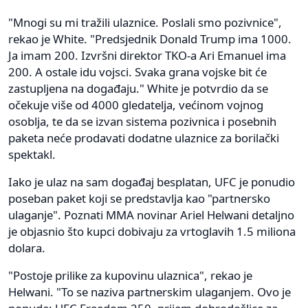
"Mnogi su mi tražili ulaznice. Poslali smo pozivnice",
rekao je White. "Predsjednik Donald Trump ima 1000.
Ja imam 200. Izvršni direktor TKO-a Ari Emanuel ima
200. A ostale idu vojsci. Svaka grana vojske bit će
zastupljena na događaju." White je potvrdio da se
očekuje više od 4000 gledatelja, većinom vojnog
osoblja, te da se izvan sistema pozivnica i posebnih
paketa neće prodavati dodatne ulaznice za borilački
spektakl.
Iako je ulaz na sam događaj besplatan, UFC je ponudio
poseban paket koji se predstavlja kao "partnersko
ulaganje". Poznati MMA novinar Ariel Helwani detaljno
je objasnio što kupci dobivaju za vrtoglavih 1.5 miliona
dolara.
"Postoje prilike za kupovinu ulaznica", rekao je
Helwani. "To se naziva partnerskim ulaganjem. Ovo je