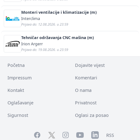
Monteri ventilacije i klimatizacije (m)
Interclima
Prijava do: 12.08.2026. u 23:59
Tehničar održavanja CNC mašina (m)
Irion Argerr
Prijava do: 19.08.2026. u 23:59
Početna
Dojavite vijest
Impressum
Komentari
Kontakt
O nama
Oglašavanje
Privatnost
Sigurnost
Oglasi za posao
Facebook
YouTube
LinkedIn
Twitter
Instagram
RSS