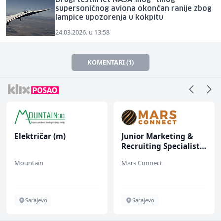
Drugi testni let NASA-inog "tihog"
supersoničnog aviona okončan ranije zbog
lampice upozorenja u kokpitu
24.03.2026. u 13:58
KOMENTARI (1)
Električar (m)
Junior Marketing &
Recruiting Specialist
(m/ž)
Mountain
Mars Connect
Sarajevo
Sarajevo