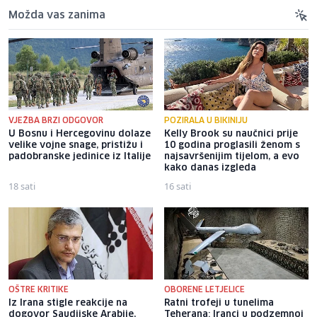
Možda vas zanima
VJEŽBA BRZI ODGOVOR
POZIRALA U BIKINIJU
U Bosnu i Hercegovinu dolaze
Kelly Brook su naučnici prije
velike vojne snage, pristižu i
10 godina proglasili ženom s
padobranske jedinice iz Italije
najsavršenijim tijelom, a evo
kako danas izgleda
18 sati
16 sati
OŠTRE KRITIKE
OBORENE LETJELICE
Iz Irana stigle reakcije na
Ratni trofeji u tunelima
dogovor Saudijske Arabije,
Teherana: Iranci u podzemnoj