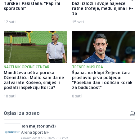
Turske i Pakistana: "Papirni
bazi izložili svoje najveće
sporazum"
ratne trofeje, među njima i F-
15
12 sati
15 sati
NAČELNIK OPĆINE CENTAR
TRENER MUSLERA
Mandićeva oštra poruka
Španac na klupi Željezničara
Džemidžiću: Molio sam da ne
proslavio prvu pobjedu:
zatvarate Koševo, smiješ li
"Poseban dan i odličan korak
poslati inspekciju Borcu?
za budućnost"
18 sati
8 sati
Oglasi za posao
Ton majstor (m/ž)
Arena Sport BH
Prijava do: 03.09.2026. u 23:59