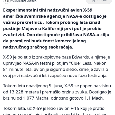
Podijeli
Poslušajte članak
Eksperimentalni tihi nadzvučni avion X-59
američke svemirske agencije NASA-e dostigao je
važnu prekretnicu. Tokom probnog leta iznad
pustinje Mojave u Kaliforniji prvi put je probio
zvučni zid. Ovo dostignuće približava NASA-u cilju
da promijeni budućnost komercijalnog
nadzvučnog zračnog saobraćaja.
X-59 je poletio iz zrakoplovne baze Edwards, a njime je
upravljao NASA-in testni pilot Jim "Clue" Less. Nakon
81 minute leta, avion je sigurno sletio, čime je završio
svoj prvi nadzvučni let i započeo novu fazu testiranja.
Tokom leta obavljenog 5. juna, X-59 se popeo na visinu
od 13.228 metara i premašio brzinu zvuka. Dostigao je
brzinu od 1,077 Macha, odnosno gotovo 1,1 Mach.
Tokom leta, uz X-59 je letio i avion F-15 koji je pratio
njegovo ponašanje i prikupljao podatke. Iako je glavni