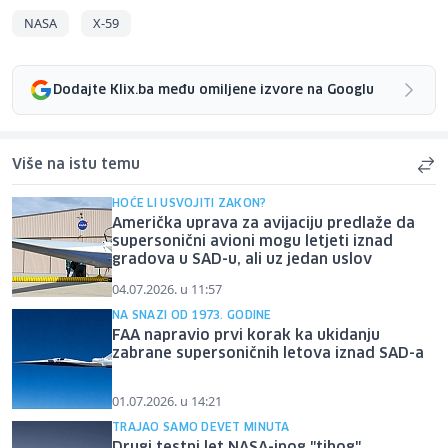
NASA
X-59
Dodajte Klix.ba među omiljene izvore na Googlu
Više na istu temu
HOĆE LI USVOJITI ZAKON?
Američka uprava za avijaciju predlaže da
supersonični avioni mogu letjeti iznad
gradova u SAD-u, ali uz jedan uslov
04.07.2026. u 11:57
NA SNAZI OD 1973. GODINE
FAA napravio prvi korak ka ukidanju
zabrane supersoničnih letova iznad SAD-a
01.07.2026. u 14:21
TRAJAO SAMO DEVET MINUTA