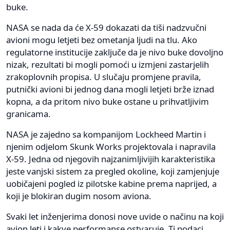
buke.
NASA se nada da će X-59 dokazati da tiši nadzvučni
avioni mogu letjeti bez ometanja ljudi na tlu. Ako
regulatorne institucije zaključe da je nivo buke dovoljno
nizak, rezultati bi mogli pomoći u izmjeni zastarjelih
zrakoplovnih propisa. U slučaju promjene pravila,
putnički avioni bi jednog dana mogli letjeti brže iznad
kopna, a da pritom nivo buke ostane u prihvatljivim
granicama.
NASA je zajedno sa kompanijom Lockheed Martin i
njenim odjelom Skunk Works projektovala i napravila
X-59. Jedna od njegovih najzanimljivijih karakteristika
jeste vanjski sistem za pregled okoline, koji zamjenjuje
uobičajeni pogled iz pilotske kabine prema naprijed, a
koji je blokiran dugim nosom aviona.
Svaki let inženjerima donosi nove uvide o načinu na koji
avion leti i kakve performanse ostvaruje. Ti podaci