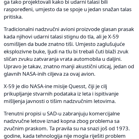
ga tako projektovali kako bi udarni talasi bili
raspoređeni, umjesto da se spoje u jedan snažan talas
pritiska.
Tradicionalni nadzvučni avioni proizvode glasan prasak
kada njihovi udarni talasi stignu do tla, ali je X-59
osmišljen da bude znatno tiši. Umjesto zaglušujuće
eksplozivne buke, ljudi na tlu bi trebali čuti blaži zvuk
sličan zvuku zatvaranja vrata automobila u daljini.
Upravo je takav, znatno manji akustični uticaj, jedan od
glavnih NASA-inih ciljeva za ovaj avion.
X-59 je dio NASA-ine misije Quesst, čiji je cilj
prikupljanje stvarnih podataka iz leta i ispitivanje
mišljenja javnosti o tišim nadzvučnim letovima.
Trenutni propisi u SAD-u zabranjuju komercijalne
nadzvučne letove iznad kopna zbog problema sa
zvučnim praskom. Ta pravila su na snazi još od 1973.
godine, kada tehnologija nije mogla riješiti problem