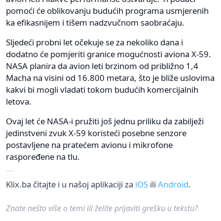
pomoći će oblikovanju budućih programa usmjerenih
ka efikasnijem i tišem nadzvučnom saobraćaju.
Sljedeći probni let očekuje se za nekoliko dana i
dodatno će pomjeriti granice mogućnosti aviona X-59.
NASA planira da avion leti brzinom od približno 1,4
Macha na visini od 16.800 metara, što je bliže uslovima
kakvi bi mogli vladati tokom budućih komercijalnih
letova.
Ovaj let će NASA-i pružiti još jednu priliku da zabilježi
jedinstveni zvuk X-59 koristeći posebne senzore
postavljene na pratećem avionu i mikrofone
raspoređene na tlu.
Klix.ba čitajte i u našoj aplikaciji za
iOS
ili
Android
.
Znate nešto više o temi ili želite prijaviti grešku u tekstu?