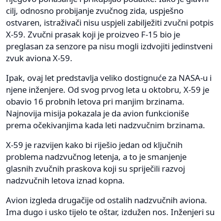
cilj, odnosno probijanje zvučnog zida, uspješno
ostvaren, istraživači nisu uspjeli zabilježiti zvučni potpis
X-59. Zvučni prasak koji je proizveo F-15 bio je
preglasan za senzore pa nisu mogli izdvojiti jedinstveni
zvuk aviona X-59.
Ipak, ovaj let predstavlja veliko dostignuće za NASA-u i
njene inženjere. Od svog prvog leta u oktobru, X-59 je
obavio 16 probnih letova pri manjim brzinama.
Najnovija misija pokazala je da avion funkcioniše
prema očekivanjima kada leti nadzvučnim brzinama.
X-59 je razvijen kako bi riješio jedan od ključnih
problema nadzvučnog letenja, a to je smanjenje
glasnih zvučnih praskova koji su spriječili razvoj
nadzvučnih letova iznad kopna.
Avion izgleda drugačije od ostalih nadzvučnih aviona.
Ima dugo i usko tijelo te oštar, izdužen nos. Inženjeri su