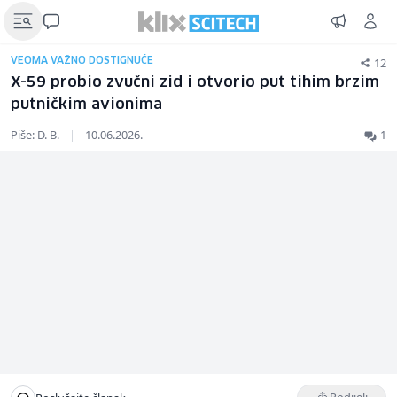
12
VEOMA VAŽNO DOSTIGNUĆE
X-59 probio zvučni zid i otvorio put tihim brzim
putničkim avionima
Piše: D. B.
|
10.06.2026.
1